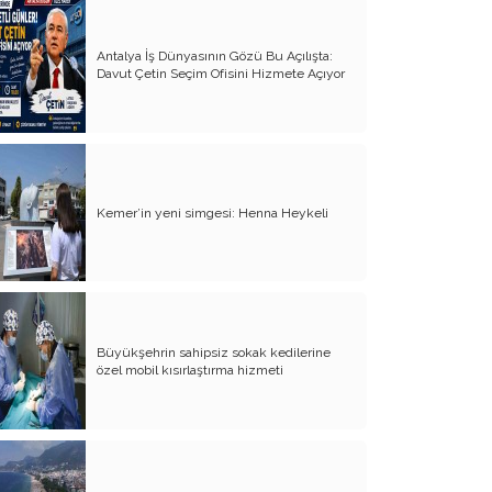
Milletin gerçek vekili misiniz?
Antalya İş Dünyasının Gözü Bu Açılışta:
Bungalov Turizmini sevmeyen Turizm
Davut Çetin Seçim Ofisini Hizmete Açıyor
Bakanı!..
İş adamına bu yakışır!..
Basın Özgürlüğü- Özgür basın
''Mesut Kocagöz yalnız değildir!..''
Kemer’in yeni simgesi: Henna Heykeli
Satılacak arazi kalmadı, yaya yolunu
göz diktiler
Kime oy vermeliyiz?..
Var mı alan; 5 daire fiyatına Şeker
Büyükşehrin sahipsiz sokak kedilerine
Fabrikası
özel mobil kısırlaştırma hizmeti
İşte yeni-özlenen CHP
Denetimsiz Zamlar ve Vergi Kaçakçılığı
Torosların evladı, köylü çocuğu Böcek…