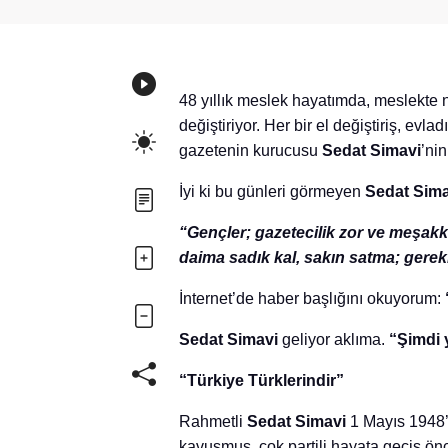
48 yıllık meslek hayatımda, meslekte n
değiştiriyor. Her bir el değiştiriş, evl
gazetenin kurucusu
Sedat Simavi
’ni
İyi ki bu günleri görmeyen
Sedat Sima
“Gençler; gazetecilik zor ve meşakkat
daima sadık kal, sakın satma; gereki
İnternet’de haber başlığını okuyorum:
Sedat Simavi
geliyor aklıma.
“Şimdi 
“Türkiye Türklerindir”
Rahmetli
Sedat Simavi
1 Mayıs 1948
kavuşmuş, çok partili hayata geçiş ön