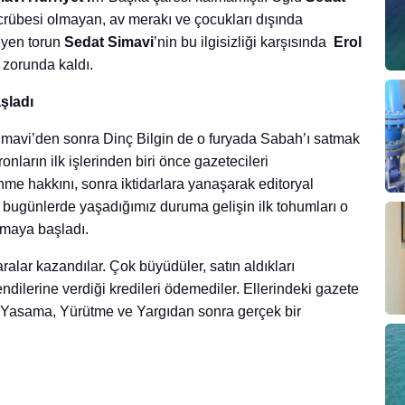
tecrübesi olmayan, av merakı ve çocukları dışında
eyen torun
Sedat Simavi
’nin bu ilgisizliği karşısında
Erol
k zorunda kaldı.
şladı
mavi’den sonra Dinç Bilgin de o furyada Sabah’ı satmak
onların ilk işlerinden biri önce gazetecileri
enme hakkını, sonra iktidarlara yanaşarak editoryal
Ve bugünlerde yaşadığımız duruma gelişin ilk tohumları o
maya başladı.
alar kazandılar. Çok büyüdüler, satın aldıkları
kendilerine verdiği kredileri ödemediler. Ellerindeki gazete
ıp, Yasama, Yürütme ve Yargıdan sonra gerçek bir