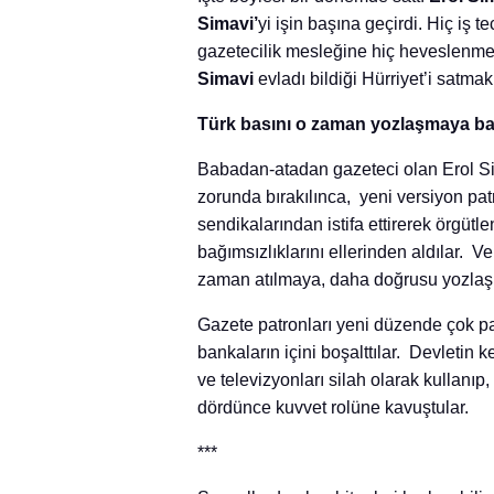
Simavi’
yi işin başına geçirdi. Hiç iş 
gazetecilik mesleğine hiç heveslenm
Simavi
evladı bildiği Hürriyet’i satma
Türk basını o zaman yozlaşmaya ba
Babadan-atadan gazeteci olan Erol Si
zorunda bırakılınca, yeni versiyon patr
sendikalarından istifa ettirerek örgütl
bağımsızlıklarını ellerinden aldılar. 
zaman atılmaya, daha doğrusu yozlaş
Gazete patronları yeni düzende çok par
bankaların içini boşalttılar. Devletin 
ve televizyonları silah olarak kullan
dördünce kuvvet rolüne kavuştular.
***