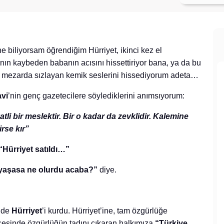
e biliyorsam öğrendiğim Hürriyet, ikinci kez el
adının kaybeden babanın acısını hissettiriyor bana, ya da bu
n mezarda sızlayan kemik seslerini hissediyorum adeta…
vi
’nin genç gazetecilere söylediklerini anımsıyorum:
li bir meslektir. Bir o kadar da zevklidir. Kalemine
rse kır”
“Hürriyet satıldı…”
yaşasa ne olurdu acaba?”
diye.
’de
Hürriyet
’i kurdu. Hürriyet’ine, tam özgürlüğe
cesinde özgürlüğün tadını çıkaran halkımıza
“Türkiye