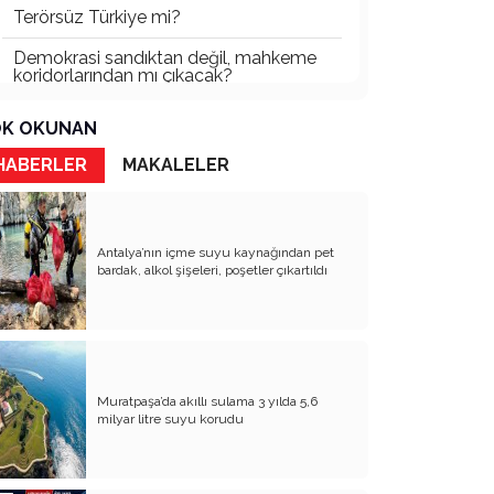
Terörsüz Türkiye mi?
Demokrasi sandıktan değil, mahkeme
koridorlarından mı çıkacak?
Gazetecinin kaderi!..
K OKUNAN
Turizmde Herşey Dahil Sistemi
HABERLER
MAKALELER
tartışılmalı
MB Başkanı ve Şimşek’e
Antalya’nın içme suyu kaynağından pet
Padişahın Vergi Deneyi!..
bardak, alkol şişeleri, poşetler çıkartıldı
Erdoğan ve Özel’e açık mektup!..
Bahçeli siyasetin zirvesine oturdu!..
Artık yeter!.. Başka Antalya yok!..
Muratpaşa’da akıllı sulama 3 yılda 5,6
Milli Eğitim cemaatlere mi teslim
milyar litre suyu korudu
ediliyor?
Liyakatın Gözyaşları!..