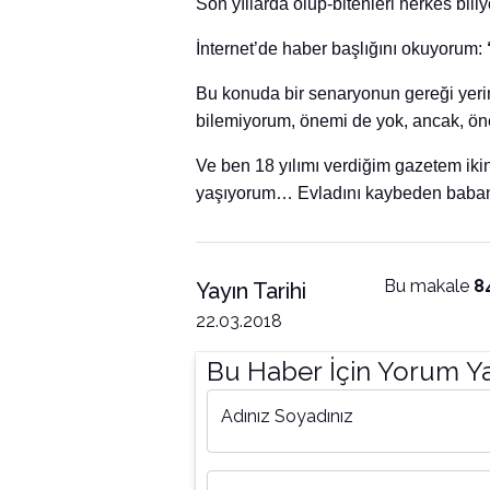
Son yıllarda olup-bitenleri herkes bil
İnternet’de haber başlığını okuyorum:
Bu konuda bir senaryonun gereği yerine
bilemiyorum, önemi de yok, ancak, ön
Ve ben 18 yılımı verdiğim gazetem ikin
yaşıyorum… Evladını kaybeden baban
Bu makale
8
Yayın Tarihi
22.03.2018
Bu Haber İçin Yorum Y
Adınız Soyadınız