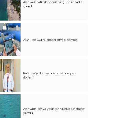
Alanya’da tatilciler deniz ve güneşin tadını
çıkardı
Atalay olayı; yargıyı yönetenlerin
darbesidir!..
CHP’de ne değişti?
Eğitim Sisteminde Sorunlar ve Çözüm
Önerileri
ASAT’tan COP31 öncesi altyapı hamlesi
Cumhuriyet’in 100. Yılı ve AB İlişkileri
Şehitler üzerinden siyaset!..
Belediye Başkanı'na Neden Oy
Vermeliyim?
Rahim ağzı kanseri cerrahisinde yeni
dönem
AKP'nin Mülteci Politikası ve
şehitlerimiz!..
Geleceğimize biz karar verelim!..
Kamacı’nın resti!.. İYİ Parti’nin kararı
Alanya’da kıyıya yaklaşan yunus turistlerle
Emine öğretmenim; Atatürk sizlere
yüzdü
güvendi!..