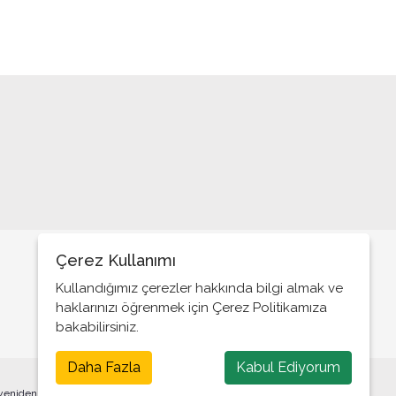
Gençliğin düşüncesini öğrenmek ister
misiniz?
Böyle siyasetin içine…
Önce insan mı?
Yok birbirimizden farkımız…
TRT ve yangınlar
Bunun adı hizmet değil; Soygun
Hangi Bayram?
Çerez Kullanımı
Antalya vizyoner bir siyasetçi kazandı
Kullandığımız çerezler hakkında bilgi almak ve
Aykavital ve sağlık turizmi!..
haklarınızı öğrenmek için Çerez Politikamıza
bakabilirsiniz.
Devlet ve sistem…
Daha Fazla
Kabul Ediyorum
Siyaset bu değil…
 yeniden yayınlanması veya yeniden dağıtılması yasaktır.