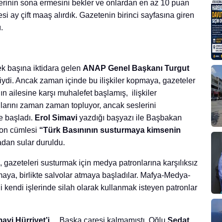
rinin sona ermesini bekler ve onlardan en az 10 puan
esi ay çift maaş alırdık. Gazetenin birinci sayfasına giren
.
tek başına iktidara gelen
ANAP Genel Başkanı
Turgut
 iyiydi. Ancak zaman içinde bu ilişkiler kopmaya, gazeteler
n ailesine karşı muhalefet başlamış, ilişkiler
nlarını zaman zaman topluyor, ancak seslerini
e başladı.
Erol Simavi
yazdığı başyazı ile Başbakan
 son cümlesi
“Türk Basınının susturmaya kimsenin
dan sular duruldu.
 gazeteleri susturmak için medya patronlarına karşılıksız
aya, birlikte salvolar atmaya başladılar. Mafya-Medya-
ği kendi işlerinde silah olarak kullanmak isteyen patronlar
avi Hürriyet’i
… Başka çaresi kalmamıştı. Oğlu
Sedat