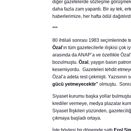
diğer gazetelerde sözleşme görüşmele
daha fazla zam yapardı. Bir ay tek, ert
haberlerimize, her hafta ödül dağıtılırdı
***
80 ihtilali sonrası 1983 seçimlerinde 
Özal
’ın tüm gazetecilerle ilişkisi çok
arasında da ANAP’a ve özellikle Özal’ı
bozulmuştu.
Özal
, yaygın basın patro
kesemiyordu. Gazeteleri tehdit etmey
Özal’a adeta rest çekmişti. Yazısının
gücü yetmeyecektir”
olmuştu. Sonra
Siyaset kurumu başka yollar bulmuştu,
krediler vermeye, medya plazalar kurm
Siyaset İlişkileri yüzünden, gazetecili
çıkmaya başladı ortaya.
İşte böylesi bir dönemde sattı
Erol Sim