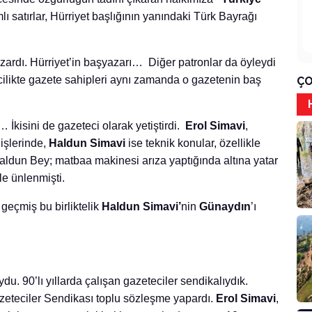
ı satırlar, Hürriyet başlığının yanındaki Türk Bayrağı
azardı. Hürriyet’in başyazarı… Diğer patronlar da öyleydi
ilikte gazete sahipleri aynı zamanda o gazetenin baş
ÇO
… İkisini de gazeteci olarak yetiştirdi.
Erol Simavi
,
işlerinde,
Haldun Simavi
ise teknik konular, özellikle
aldun Bey; matbaa makinesi arıza yaptığında altına yatar
le ünlenmişti.
 geçmiş bu birliktelik
Haldun Simavi’
nin
Günaydın
’ı
du. 90’lı yıllarda çalışan gazeteciler sendikalıydık.
zeteciler Sendikası toplu sözleşme yapardı.
Erol Simavi
,