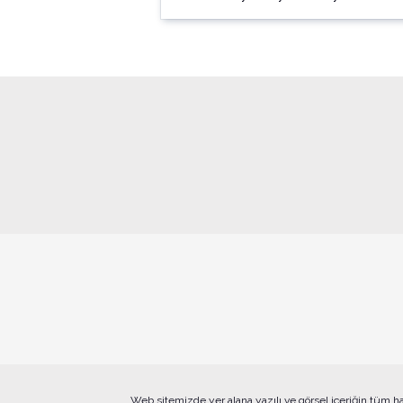
Web sitemizde yer alana yazılı ve görsel içeriğin tüm h