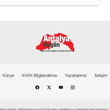
Künye
KVKK Bilgilendirme
Yazarlarımız
İletişim
akları saklıdır. antalyabugun.com.tr'nin onayı olmadan bu içeriklerin kopyalanması,