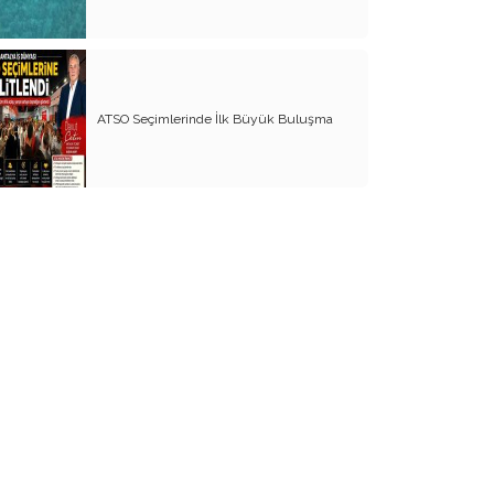
Açıkça söyleyin ‘’Cumhuriyete
karşısınız!’’
Doğayı kim koruyacak?
ATSO Seçimlerinde İlk Büyük Buluşma
CHP’de siyaset, başka tür siyasetçi!..
Cumhuriyetimizin 100 yılını böyle mi
kutlayacağız?
Fedakarlığı önce Cumhurbaşkanı
yapmalı!..
STK’lar ne iş yapar?
Kavga istemiyoruz!..
Çavuşoğlu ve Antalya vizyonu
Korkalım mı?
İYİ Parti’de temayül sancısı!..