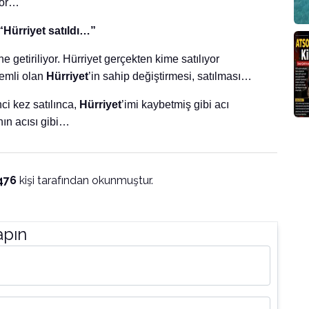
iyor…
“Hürriyet satıldı…”
 getiriliyor. Hürriyet gerçekten kime satılıyor
emli olan
Hürriyet
’in sahip değiştirmesi, satılması…
ci kez satılınca,
Hürriyet
’imi kaybetmiş gibi acı
ın acısı gibi…
476
kişi tarafından okunmuştur.
apın