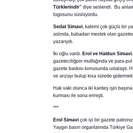
Türklerindir”
diye seslendi. Bu anlaml
logosunu süslüyordu.
Sedat Simavi
, kalemi çok güçlü bir y
aslında, babadan meslek olan gazetec
yazarıydı.
İki oğlu vardı.
Erol ve Haldun Simavi
gazeteciliğpin mutfağında ve para-pul 
gazete baskısı konusunda ustalaştı. H
ve arızayı bulup kısa sürede gidermek
Hak vaki olunca iki kardeş işin başına
kurması ile sona ermişti.
***
Erol Simavi
çok iyi bir gazete patronuy
Yaygın basın organlarında Türkiye Ga