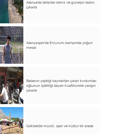
Alanya’da tatilciler deniz ve güneşin tadını
çıkardı
Atalay olayı; yargıyı yönetenlerin
darbesidir!..
CHP’de ne değişti?
Eğitim Sisteminde Sorunlar ve Çözüm
Önerileri
Alanyaspor’da Erzurum kampında yoğun
mesai
Cumhuriyet’in 100. Yılı ve AB İlişkileri
Şehitler üzerinden siyaset!..
Belediye Başkanı'na Neden Oy
Vermeliyim?
Babanın yaptığı kaynaktan çıkan kıvılcımlar,
oğlunun işlettiği bayan kuaföründe yangın
AKP'nin Mülteci Politikası ve
çıkardı
şehitlerimiz!..
Geleceğimize biz karar verelim!..
Kamacı’nın resti!.. İYİ Parti’nin kararı
Gökbel’de müzik, spor ve kültür bir arada
Emine öğretmenim; Atatürk sizlere
güvendi!..