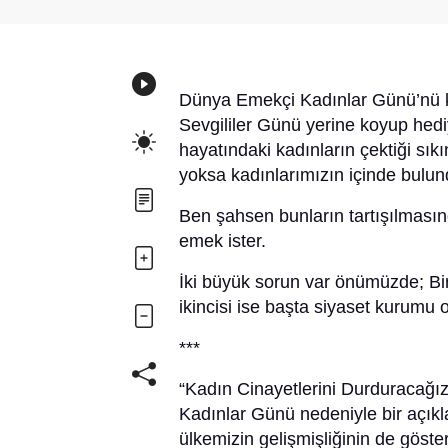
Dünya Emekçi Kadınlar Günü’nü k
Sevgililer Günü yerine koyup hedi
hayatındaki kadınların çektiği sık
yoksa kadınlarımızın içinde bul
Ben şahsen bunların tartışılması
emek ister.
İki büyük sorun var önümüzde; Biri
ikincisi ise başta siyaset kurumu
***
“Kadın Cinayetlerini Durduracağ
Kadınlar Günü nedeniyle bir açıkla
ülkemizin gelişmişliğinin de göste