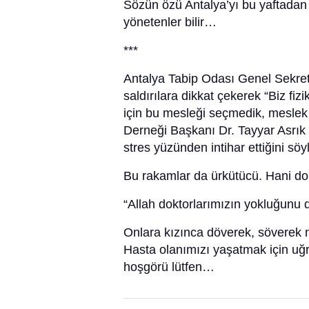
Sözün özü Antalya’yı bu yaftadan
yönetenler bilir…
***
Antalya Tabip Odası Genel Sekreter
saldırılara dikkat çekerek “Biz fi
için bu mesleği seçmedik, meslek 
Derneği Başkanı Dr. Tayyar Asrık 
stres yüzünden intihar ettiğini söy
Bu rakamlar da ürkütücü. Hani dokt
“Allah doktorlarımızın yokluğunu 
Onlara kızınca döverek, söverek ne
Hasta olanımızı yaşatmak için uğr
hoşgörü lütfen…