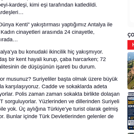
eyi-kardeşi, kimi eşi tarafından katledildi.
ardeşleri…
ünya Kenti” yakıştırması yaptığımız Antalya ile
 Kadın cinayetleri arasında 24 cinayetle,
ÇO
 sırada…
lya’ya bu konudaki ikincilik hiç yakışmıyor.
daş bir kent hayali kurup, çaba harcarken; 72
kalitesinin de düşüşünün işareti bu durum.
yor musunuz? Suriyeliler başta olmak üzere büyük
la karşılaşıyoruz. Cadde ve sokaklarda adeta
yorlar. Polis zaman zaman sokakta birlikte dolaşan
T sorguluyorlar. Yüzlerinden ve dillerinden Suriyeli
bile yok. Üç aylığına Türkiye’ye turist olarak gelmiş
or. Bunlar içinde Türk Devletlerinden gelenler de