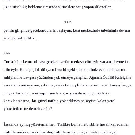
uzun süreli ki; bekleme sırasında sürücülere satış yapan dilenciler...
***
Şehrin girişinde gecekondularla başlayan, kent merkezinde tabelalarla devam
eden görsel kirlilik...
***
Turistik bir kentte olması gereken cazibe merkezi elimizde var ama kıymetini
bilmeyiz. Kaleiçi gibi, dünya mirası bir çekirdek kentimiz var ama biz o'nu,
sahiplenme kavgası yüzünden yok etmeye çalışırız.
Ağahan Ödüllü Kaleiçi'ne
insanların inmeyişine, yıkılmaya yüz tutmuş binaların restore edilmeyişine, ya
da yakılmasına,
yeni yapılaşmalara göz yumulmasına, turistlerin
kazıklanmasına,
bu
güzel tarihin yok edilmesine seyirci kalan yerel
yöneticilere ne demeli acaba?
İnsanı da uymuş yönetenlerine... Trafikte korna ile birbirlerine sinkaf edenler,
birbirlerine saygısız sürücüler, birbirlerini tanımayan, selam vermeyen