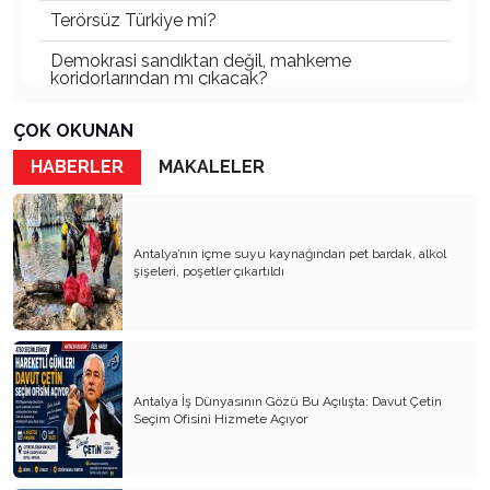
Terörsüz Türkiye mi?
Demokrasi sandıktan değil, mahkeme
koridorlarından mı çıkacak?
Gazetecinin kaderi!..
ÇOK OKUNAN
Turizmde Herşey Dahil Sistemi tartışılmalı
HABERLER
MAKALELER
MB Başkanı ve Şimşek’e
Padişahın Vergi Deneyi!..
Antalya’nın içme suyu kaynağından pet bardak, alkol
şişeleri, poşetler çıkartıldı
Erdoğan ve Özel’e açık mektup!..
Bahçeli siyasetin zirvesine oturdu!..
Artık yeter!.. Başka Antalya yok!..
Milli Eğitim cemaatlere mi teslim ediliyor?
Antalya İş Dünyasının Gözü Bu Açılışta: Davut Çetin
Seçim Ofisini Hizmete Açıyor
Liyakatın Gözyaşları!..
Milletin gerçek vekili misiniz?