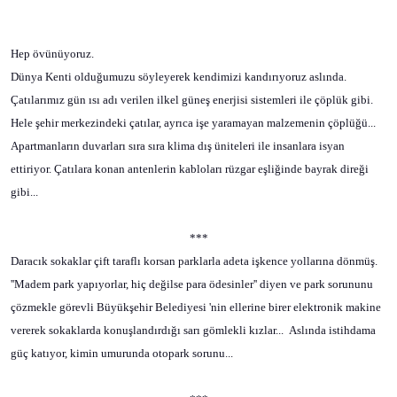
Hep övünüyoruz.
Dünya Kenti olduğumuzu söyleyerek kendimizi kandırıyoruz aslında.
Çatılarımız gün ısı adı verilen ilkel güneş enerjisi sistemleri ile çöplük gibi.
Hele şehir merkezindeki çatılar, ayrıca işe yaramayan malzemenin çöplüğü...
Apartmanların duvarları sıra sıra klima dış üniteleri ile insanlara isyan
ettiriyor. Çatılara konan antenlerin kabloları rüzgar eşliğinde bayrak direği
gibi...
***
Daracık sokaklar çift taraflı korsan parklarla adeta işkence yollarına dönmüş.
''Madem park yapıyorlar, hiç değilse para ödesinler'' diyen ve park sorununu
çözmekle görevli Büyükşehir Belediyesi 'nin ellerine birer elektronik makine
vererek sokaklarda konuşlandırdığı sarı gömlekli kızlar...
Aslında istihdama
güç katıyor, kimin umurunda otopark sorunu...