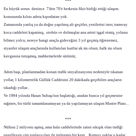
***
En büyük sorun
denince
7'den 70'e herkesin fikir birliği ettiği ulaşım
konusunda kılını adeta kıpırdatan yok.
Zamanında yanlış ya da doğru yapılmış alt geçitler, yenilerini ister, tramvay
koca caddeleri kapatmış,
otobüs ve dolmuşlar ana arteri işgal etmiş, yolunu
bilmez yolcu, nereye hangi araçla gideceğini 3 yıl geçmiş öğrenemez,
siyasiler ulaşım araçlarında kullanılan kartlar ak mı olsun, halk mı olsun
kavgasına tutuşmuş, mahkemelerde sürünür,
Adım başı, planlanmadan konan trafik sinyalizasyonu nedeniyle tıkanan
yollar, 1 kilometrelik Güllük Caddesini 20 dakikada geçebilen araçların
tıkadığı yollar...
Ve 1994 yılında Hasan Subaşı'nın başlattığı, aradan bunca yıl geçmesine
rağmen, bir türlü tamamlanamayan ya da yapılamayan ulaşım Master Planı...
***
Nüfusu 2 milyonu aşmış, ama hala caddelerinde zaten sıkışık olan trafiği
engelleyen çöp toplayıcıları ile ünlenmiş bir kent... Kırmızı ışıklar o kadar