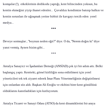
komşular (!),
erkeklerinin dedikodu yaptığı, kent bilincinden yoksun, bu
kentin ekmeğini yiyip ihanet edenler...
Çuvaldızı kendimize batırıp halkın ve
kentin sorunları ile uğraşmak yerine birbiri ile kavgayı tercih eden
yerel
medya...
***
Deveye sormuşlar ; ''boynun neden eğri?'' diye. O da, ''Nerem doğru ki'' diye
yanıt vermiş. Aynen bizim gibi...
***
Antalya Sanayici ve İşadamları Derneği (ANSİAD) çok iyi bir adım attı. Belki
başlangıç yaptı. Kentteki, görsel kirliliğin sona erdirilmesi için yerel
yöneticileri tek tek ziyaret ederek İmar Planı Yönetmeliğinin değiştirilmesi
için onlardan söz aldı. Başkan Ali Eroğlu ve ekibini birer kent gönüllüsü
olduklarını kanıtladıkları için kutluyorum.
Antalya Ticaret ve Sanayi Odası (ATSO) da kent dinamiklerini bir araya