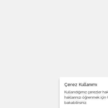
Gazeteci nasıl olmalı?
Yurttaştan, yurttaşa bir çağrımız var…
Şu Adrasan meselesi bitmeyecek mi?
Tarihin tekerrürü…
Olympos Gerçekleri ve Bakanın şahitleri!
Sermayenin dayanılmaz gücü
Covit-19 ve Belediyelerimiz
Bu nasıl bir Yasak?
Hürriyet ve Başyazar Prof. Müftüoğlu
Çerez Kullanımı
Son Dakika…
Kullandığımız çerezler ha
65 yaş ve Sokağa Çıkma Yasağı
haklarınızı öğrenmek için
bakabilirsiniz.
Antalya Korona’ya hazır mı?