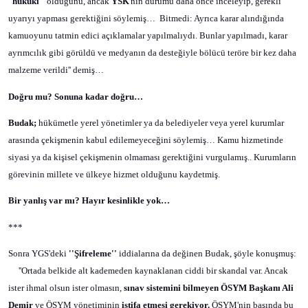
'
'hukuki''
olduğunu, ancak
YSK
'nin durumu daha önce inceleyip, gerekli
uyarıyı yapması gerektiğini söylemiş…
Bitmedi: Ayrıca karar alındığında
kamuoyunu tatmin edici açıklamalar yapılmalıydı. Bunlar yapılmadı, karar
ayrımcılık gibi görüldü ve medyanın da desteğiyle bölücü teröre bir kez daha
malzeme verildi'' demiş…
Doğru mu? Sonuna kadar doğru…
Budak;
hükümetle yerel yönetimler ya da belediyeler veya yerel kurumlar
arasında çekişmenin kabul edilemeyeceğini söylemiş… Kamu hizmetinde
siyasi ya da kişisel çekişmenin olmaması gerektiğini vurgulamış.. Kurumların
görevinin millete ve ülkeye hizmet olduğunu kaydetmiş.
Bir yanlış var mı? Hayır kesinlikle yok…
***
Sonra YGS'deki
''Şifreleme''
iddialarına da değinen Budak, şöyle konuşmuş:
''Ortada belkide alt kademeden kaynaklanan ciddi bir skandal var. Ancak
ister ihmal olsun ister olmasın,
sınav sistemini bilmeyen ÖSYM Başkanı Ali
Demir
ve ÖSYM yönetiminin
istifa etmesi gerekiyor.
ÖSYM'nin başında bu