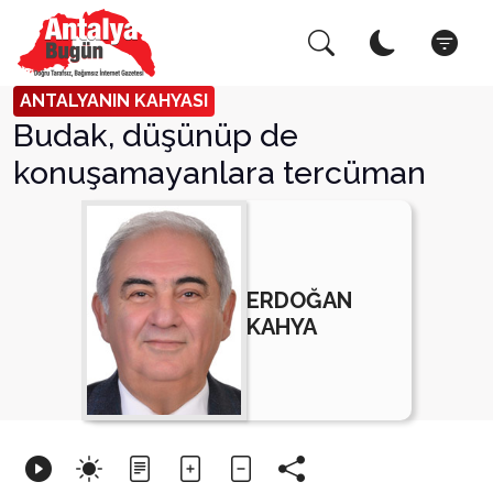
Arama Yap!
Kapat
ANTALYANIN KAHYASI
Budak, düşünüp de
konuşamayanlara tercüman
ERDOĞAN
KAHYA