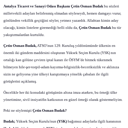
Antalya Ticaret ve Sanayi Odası Başkanı Çetin Osman Budak
bu sözleri
milletvekili adayları belirlenmiş olmadan söyleseydi, hemen damgayı vurur,
gönlünden vekillik geçtiğini söyler, yetmez yazardık. Allahtan kimin aday
olacağı, kimin listelere giremediği belli oldu da,
Çetin Osman Budak
bu tür
yakıştırmalardan kurtuldu.
Çetin Osman Budak,
ATSO’nun 129. Kuruluş yıldönümünde ülkenin en
önemli iki gündem maddesini oluşturan Yüksek Seçim Kurulu (YSK) nın
ortalığı kan gölüne çeviren iptal kararı ile ÖSYM’de bitmek tükenmek
bilmeyen hile-şer-torpil-adam kayırma-bilgisizlik-beceriksizlik ve aklınıza
sizin ne geliyorsa yine ülkeyi karıştırmaya yönelik çabaları ile ilgili
görüşlerini açıklamış.
Öncelikle her iki konudaki görüşünün altına imza atarken, bu örneği ülke
yönetimine, sivil insiyatifin katkısının en güzel örneği olarak göstermeliyim.
Peki ne söylemişti
Çetin Osman Budak?
Budak;
Yüksek Seçim Kurulu'nun
(YSK)
bağımsız adaylarla ilgili karanının