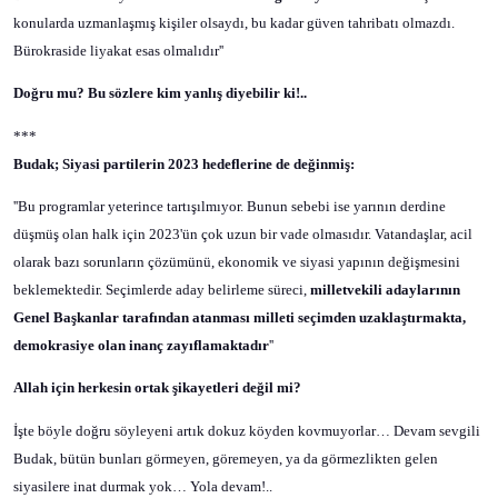
konularda uzmanlaşmış kişiler olsaydı, bu kadar güven tahribatı olmazdı.
Bürokraside liyakat esas olmalıdır''
Doğru mu? Bu sözlere kim yanlış diyebilir ki!..
***
Budak; Siyasi partilerin 2023 hedeflerine de değinmiş:
''Bu programlar yeterince tartışılmıyor. Bunun sebebi ise yarının derdine
düşmüş olan halk için 2023'ün çok uzun bir vade olmasıdır. Vatandaşlar, acil
olarak bazı sorunların çözümünü, ekonomik ve siyasi yapının değişmesini
beklemektedir. Seçimlerde aday belirleme süreci,
milletvekili adaylarının
Genel Başkanlar tarafından atanması milleti seçimden uzaklaştırmakta,
demokrasiye olan inanç zayıflamaktadır
''
Allah için herkesin ortak şikayetleri değil mi?
İşte böyle doğru söyleyeni artık dokuz köyden kovmuyorlar… Devam sevgili
Budak, bütün bunları görmeyen, göremeyen, ya da görmezlikten gelen
siyasilere inat durmak yok… Yola devam!..