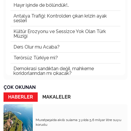
Hayır işinde de bölündük!..
Antalya Trafiği: Kontrolden çıkan krizin ayak
sesleri
Kültür Erozyonu ve Sessizce Yok Olan Türk
Müziği
Ders Olur mu Acaba?
Terörsüz Türkiye mi?
Demokrasi sandıktan değil, mahkeme
koridorlarından mı çıkacak?
Gazetecinin kaderi!..
ÇOK OKUNAN
Turizmde Herşey Dahil Sistemi tartışılmalı
HABERLER
MAKALELER
MB Başkanı ve Şimşek’e
Padişahın Vergi Deneyi!..
Muratpaşa’da akıllı sulama 3 yılda 5,6 milyar litre suyu
korudu
Erdoğan ve Özel’e açık mektup!..