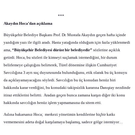
***
Akaydın Hoca’dan açıklama
Büyükşehir Belediye Başkanı Prof. Dr. Mustafa Akaydın geçen hafta içinde
yazdığım yazı ile ilgili aradı. Hasta yatağında olduğum için fazla yüklenmedi
ama,
“Büyükşehir Belediyesi dürüst bir belediyedir”
sözlerine açıklık
getirdi. Hoca, bu sözleri ile kimseyi suçlamak istemediğini, bir durum
belirlemeye çalıştığını belirterek, Türel dönemine ilişkin Cumhuriyet
Savcılığına 3 ayrı suç duyurusunda bulunduğunu, etik olarak bu üç konuyu
da açıklayamayacağını söyledi. Savcılığın bu üç konudan henüz biri
hakkında karar verdiğini, bu konudaki takipsizlik kararına Danıştay nezdinde
itiraz ettiklerini belirtti.
Aradan geçen bunca zamana karşın diğer iki konu
hakkında savcılığın henüz işlem yapmamasına da sitem etti.
Aslına bakarsanız Hoca;
merkezi yönetimin kendilerine hiçbir katkı
vermemesini adeta doğal karşılamaya başlamış, sadece gölge istemiyor…