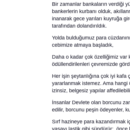
Bir zamanlar bankaların verdiği 
bankerlerin kurbanı olduk, akılla
inanarak gece yarıları kuyruğa gi
tarafından dolandırıldık.
Yolda bulduğumuz para cüzdanını 
cebimize atmaya başladık,
Daha o kadar çok özelliğimiz var k
ödüllendirilenleri çevremizde gö
Her işin şeytanlığına çok iyi kafa
yararlanmak istemez. Ama hangi 
izinsiz, belgesiz yapılar affedile
İnsanlar Devlete olan borcunu zama
edilir, borcunu peşin ödeyenler, k
Sırf hazineye para kazandırmak içi
yasayı lastik gibi sündürür; önce h