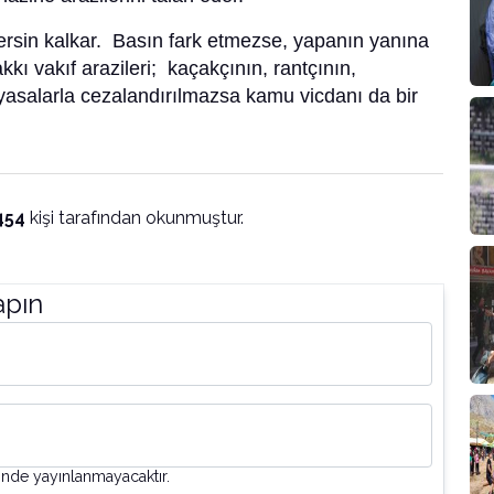
dersin kalkar. Basın fark etmezse, yapanın yanına
akkı vakıf arazileri; kaçakçının, rantçının,
 yasalarla cezalandırılmazsa kamu vicdanı da bir
454
kişi tarafından okunmuştur.
apın
inde yayınlanmayacaktır.