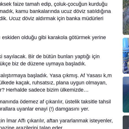
yüksek faize tamah edip, çoluk-çocuğun kurduğu
nmadık, kamu bankalarında ucuz döviz satıldığına
rdik. Ucuz döviz aldırmak için banka müdürleri
eskiden olduğu gibi karakola götürmek yerine
i sayılacak. Bir de bütün bunları yaptığı için
rdükçe biz de düzene uymaya başladık.
 çalıştırmaya başladık. Yasa çıkmış. Af Yasası k,m
ülkede kaçak, ruhsatsız, plana uygun olmayan,
bilir? Herhalde sadece bizim ülkemizde…
nında ödemez af çıkarılır, üstelik taksitle tahsil
urallara uyanlar enayi (!) damgasını yer.
n İmar Affı çıkarılır, aftan yararlanmak isteyenler,
azine arazilerini talan eder.