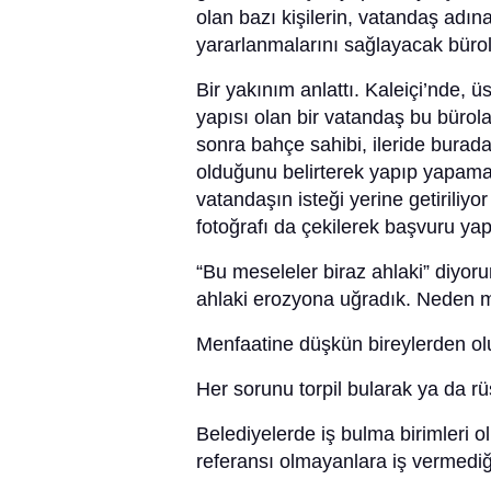
olan bazı kişilerin, vatandaş adı
yararlanmalarını sağlayacak bürol
Bir yakınım anlattı. Kaleiçi’nde, 
yapısı olan bir vatandaş bu bürol
sonra bahçe sahibi, ileride burad
olduğunu belirterek yapıp yapamay
vatandaşın isteği yerine getiriliyo
fotoğrafı da çekilerek başvuru yapı
“Bu meseleler biraz ahlaki” diyor
ahlaki erozyona uğradık. Neden m
Menfaatine düşkün bireylerden olu
Her sorunu torpil bularak ya da r
Belediyelerde iş bulma birimleri 
referansı olmayanlara iş vermediği