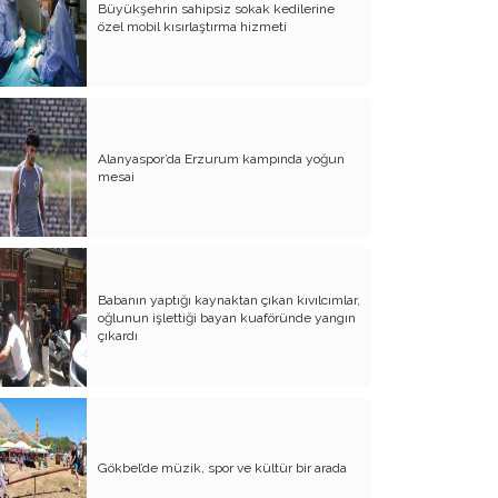
Büyükşehrin sahipsiz sokak kedilerine
özel mobil kısırlaştırma hizmeti
Atalay olayı; yargıyı yönetenlerin
darbesidir!..
CHP’de ne değişti?
Eğitim Sisteminde Sorunlar ve Çözüm
Önerileri
Alanyaspor’da Erzurum kampında yoğun
mesai
Cumhuriyet’in 100. Yılı ve AB İlişkileri
Şehitler üzerinden siyaset!..
Belediye Başkanı'na Neden Oy
Vermeliyim?
Babanın yaptığı kaynaktan çıkan kıvılcımlar,
oğlunun işlettiği bayan kuaföründe yangın
AKP'nin Mülteci Politikası ve
çıkardı
şehitlerimiz!..
Geleceğimize biz karar verelim!..
Kamacı’nın resti!.. İYİ Parti’nin kararı
Gökbel’de müzik, spor ve kültür bir arada
Emine öğretmenim; Atatürk sizlere
güvendi!..