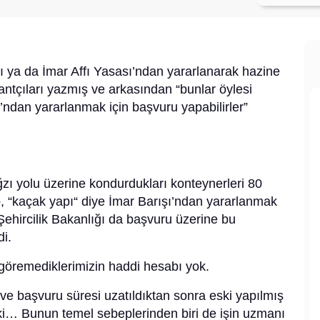
ı ya da İmar Affı Yasası’ndan yararlanarak hazine
rantçıları yazmış ve arkasından “bunlar öylesi
şı’ndan yararlanmak için başvuru yapabilirler”
zı yolu üzerine kondurdukları konteynerleri 80
p, “kaçak yapı“ diye İmar Barışı’ndan yararlanmak
Şehircilik Bakanlığı da başvuru üzerine bu
di.
 göremediklerimizin haddi hesabı yok.
ve başvuru süresi uzatıldıktan sonra eski yapılmış
ı ki… Bunun temel sebeplerinden biri de işin uzmanı