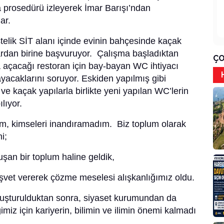
na prosedürü izleyerek İmar Barışı’ndan
ar.
üstelik SİT alanı içinde evinin bahçesinde kaçak
ardan birine başvuruyor. Çalışma başladıktan
ÇO
a açacağı restoran için bay-bayan WC ihtiyacı
acaklarını soruyor. Eskiden yapılmış gibi
r ve kaçak yapılarla birlikte yeni yapılan WC’lerin
lıyor.
um, kimseleri inandıramadım. Biz toplum olarak
i;
şan bir toplum haline geldik,
üşvet vererek çözme meselesi alışkanlığımız oldu.
oluşturulduktan sonra, siyaset kurumundan da
miz için kariyerin, bilimin ve ilimin önemi kalmadı