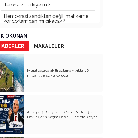
Terörsüz Türkiye mi?
Demokrasi sandıktan değil, mahkeme
koridorlarından mı çıkacak?
Gazetecinin kaderi!..
K OKUNAN
Turizmde Herşey Dahil Sistemi
HABERLER
MAKALELER
tartışılmalı
MB Başkanı ve Şimşek’e
Muratpaşa’da akıllı sulama 3 yılda 5,6
Padişahın Vergi Deneyi!..
milyar litre suyu korudu
Erdoğan ve Özel’e açık mektup!..
Bahçeli siyasetin zirvesine oturdu!..
Artık yeter!.. Başka Antalya yok!..
Antalya İş Dünyasının Gözü Bu Açılışta:
Milli Eğitim cemaatlere mi teslim
Davut Çetin Seçim Ofisini Hizmete Açıyor
ediliyor?
Liyakatın Gözyaşları!..