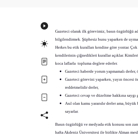
Gazeteci olarak ilk görevimiz; basın özgürlüğü 
bilgilendirmek. Şüphesiz bunu yaparken de uymamı
Herkes bu etik kuralları kendine göre yontar. Ço
kendilerinin çiğnedikleri kurallar açıklar. Kimile
koca laflarla
topluma deglere ederler.
Gazeteci haberde yorum yapmamalı derler, ö
Gazeteci görevini yaparken, yayın öncesi ö
reddetmelidir derler,
Gazeteci cevap ve düzeltme hakkına saygı gö
Asıl olan kamu yararıdır derler ama, büyük 
sayarlar.
Basın özgürlüğü ve medyada etik konusu son zam
hafta Akdeniz Üniversitesi ile birlikte Alman me