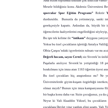
Ama bizim toplumda kraldan çok kralcılar vardır
Mesele bildiğiniz konu. Akdeniz Üniversitesi B
sporcular Spor Eğitim Programı”
Rektör
Y
durduruldu.
Bununla da yetinmeyip, sanki inti
gerekçesiyle kapattı. Ardından da, büyük bir 
öğrencilerin faaliyetlerini engellediğini söyleyi
Bu işte tek kelime ile
“intikam”
duygusu yatıyor
Yoksa bu özel çocukların işlettiği Antalya Valili
Olbia Çarşısı’ndaki işyerlerinin ruhsatı var mı
Değerli hocam, sayın Certel;
siz Siverek’in ünlü
Paşalarla anılıyor. Siverek’in yetiştirdiği 18 p
bırakılması için imza atan 1163 öğretim üyesi ar
Bu özel çocukları hiç araştırdınız mı? Ne yer,
Üniversitelerde giyim-kuşam özgürlüğü isterken,
olmaz mıydı? Bunun için imza kampanyasına filan
bir başka konu daha var. Sizin çocuğunuz, ya da ç
Neyse ki Vali Alaaddin Yüksel, bu çocukların a
çocuklara Devlet yine yardım elini uzattı. Vali Y