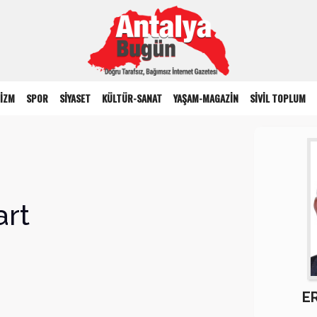
İZM
SPOR
SİYASET
KÜLTÜR-SANAT
YAŞAM-MAGAZİN
SİVİL TOPLUM
art
E