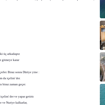
i üç arkadaştır.
e gitmeye karar
rler. Biraz sonra Düriye yine :
 da içelim' der.
an biraz zaman geçer.
elim' der ve yapar getirir.
e ve Nuriye kalkarlar,