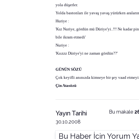
yola düşerler.
Yolda bastonları ile yavaş yavaş yürürken aralar
Huriye :
'Kız Nuriye, gördün mü Düriye'yi..!!! Ne kadar pin
bile ikram etmedi'
Nuriye :
'Kıızzz Düriye'yi ne zaman gördün??'
GÜNÜN SÖZÜ
Çok keyifli anınızda kimseye bir şey vaad etmeyi
Çin Atasözü
Bu makale
2
Yayın Tarihi
30.10.2008
Bu Haber İçin Yorum Y