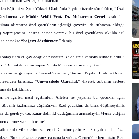
 ya, durumdan vazife çıkaranlar hani…
eden Eğitimi ve Spor Yüksek Okulu’nda 7 yıldır özenle sürdürülen,
“Özel
ardımcısı ve Müdür Vekili Prof. Dr. Muharrem Certel
tarafından
kam alırcasına özel çocukların işlettiği çayevini de ruhsatsız olduğu
iş yapmışcasına, basına demeç vererek, bu özel çocukların okulda asıl
p, ne demekse
“bağcıyı dövdürmem”
demiş…
.
ği bahçesindeki
çay ocağı da ruhsatsız. Ya da sizin kampus içindeki ödüllü
 acaba? Ruhsat denetimi yapan Zabıta Memuru musunuz yoksa?
leri arasına girmişsiniz. Siverek’te adınız, Osmanlı Paşaları Cudi ve Osman
rofesörden birisiniz.
“Üniversitede Özgürlük”
diyerek türbanın serbest
asına da katıldınız…
 ne içerler, nasıl eğitilirler? Aileleri ne yaparlar bu çocuklar için.
 türbanlı kızlarımızı düşünürken, özel çocukları da biraz düşünseydiniz
 da gerek yoktu. Karar sizin iki dudağınızın arasındaydı. Merak ettiğim
ocuklarınız var mı hocam?...
ilelerinin yüreklerine su serpti. Cumhuriyetimizin 85. yılında bu özel
üksel,
''Sorun çözmede varız, çatışmada yokuz. O çocuklar hepimizin. Ben,