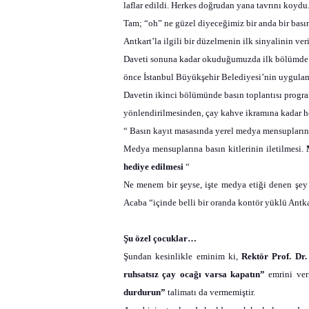
laflar edildi. Herkes doğrudan yana tavrını koydu
Tam; “oh” ne güzel diyeceğimiz bir anda bir bası
Antkart’la ilgili bir düzelmenin ilk sinyalinin veri
Daveti sonuna kadar okuduğumuzda ilk bölümde sı
önce İstanbul Büyükşehir Belediyesi’nin uygula
Davetin ikinci bölümünde basın toplantısı progr
yönlendirilmesinden, çay kahve ikramına kadar he
“
Basın kayıt masasında yerel medya mensuplarını
Medya mensuplarına basın kitlerinin iletilmesi.
hediye edilmesi
“
Ne menem bir şeyse, işte medya etiği denen şey
Acaba “içinde belli bir oranda kontör yüklü Antkar
Şu özel çocuklar…
Şundan kesinlikle eminim ki,
Rektör Prof. Dr.
ruhsatsız çay ocağı varsa kapatın”
emrini ver
durdurun”
talimatı da vermemiştir.