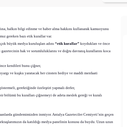
adına, halkın bilgi edinme ve haber alma hakkını kullanarak kamuoyunu
z gereken bazı etik kurallar var.
k çok büyük medya kuruluşları adını
“etik kurallar”
koydukları ve önce
ri gazetecinin hak ve sorumluluklarını ve doğru davranış kurallarını koca
nce kendileri bunu çiğner,
nyargı ve kuşku yaratacak her cinsten hediye ve maddi menfaati
stermeli, gerektiğinde özeleştiri yapmalı derler,
bir bölümü bu kuralları çiğnemeyi de adeta meslek gereği ve kuralı
anlarda gündemimizden inmiyor. Antalya Gazeteciler Cemiyeti’nin geçen
slektaşlarımızın da katıldığı medya panelinin konusu da buydu. Uzun uzun