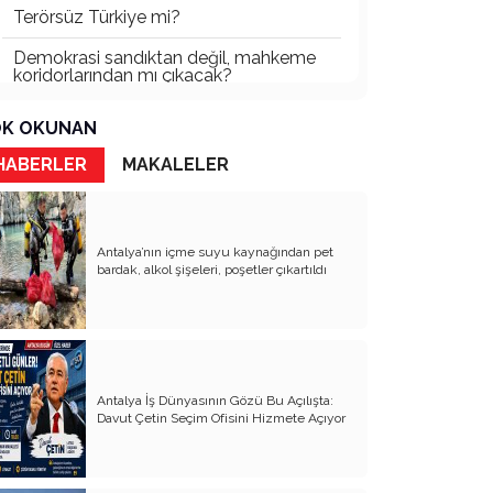
Terörsüz Türkiye mi?
Demokrasi sandıktan değil, mahkeme
koridorlarından mı çıkacak?
Gazetecinin kaderi!..
K OKUNAN
Turizmde Herşey Dahil Sistemi
HABERLER
MAKALELER
tartışılmalı
MB Başkanı ve Şimşek’e
Antalya’nın içme suyu kaynağından pet
Padişahın Vergi Deneyi!..
bardak, alkol şişeleri, poşetler çıkartıldı
Erdoğan ve Özel’e açık mektup!..
Bahçeli siyasetin zirvesine oturdu!..
Artık yeter!.. Başka Antalya yok!..
Antalya İş Dünyasının Gözü Bu Açılışta:
Milli Eğitim cemaatlere mi teslim
Davut Çetin Seçim Ofisini Hizmete Açıyor
ediliyor?
Liyakatın Gözyaşları!..