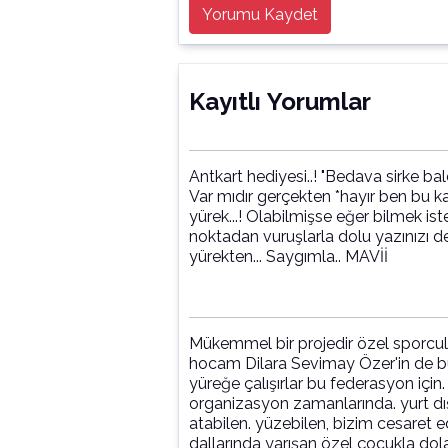
Yorumu Kaydet
Kayıtlı Yorumlar
Antkart hediyesi..! "Bedava sirke bal
Var mıdır gerçekten *hayır ben bu k
yürek...! Olabilmişse eğer bilmek is
noktadan vuruşlarla dolu yazınızı 
yürekten... Saygımla.. MAVİİ
Mükemmel bir projedir özel sporcula
hocam Dilara Sevimay Özer'in de bu
yüreğe çalışırlar bu federasyon için
organizasyon zamanlarında. yurt dışı
atabilen. yüzebilen, bizim cesaret 
dallarında yarışan özel çocukla dola