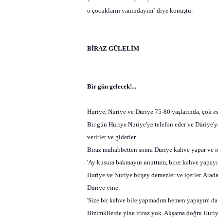
o çocukların yanındayım'' diye konuştu.
BİRAZ GÜLELİM
Bir gün gelecek!...
Huriye, Nuriye ve Düriye 75-80 yaşlarında, çok esk
Bir gün Huriye Nuriye'ye telefon eder ve Düriye'y
verirler ve giderler.
Biraz muhabbetten sonra Düriye kahve yapar ve içe
'Ay kusura bakmayın unuttum, birer kahve yapayım
Huriye ve Nuriye birşey demezler ve içerler. Arad
Düriye yine:
'Size bir kahve bile yapmadım hemen yapayım da iç
Bizimkilerde yine itiraz yok. Akşama doğru Huriy