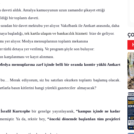
.
n daveti aldık. Antalya kamuoyunun uzun zamandır şikayet ettiği
ldiği bir toplantı daveti.
radan bir davet mektubu yer alıyor. Vakıfbank ile Antkart arasında, daha
maya başladığı,
tek kartla ulaşım ve bankacılık hizmeti
bize de geliyor.
ÇO
amı yer alıyor. Medya mensuplarının toplantı mekanına
r türlü detaya yer verilmiş. Ve program şöyle son buluyor:
n karşılanması ve kayıt alınması.
Medya mensuplarına zarf içinde belli bir oranda kontör yüklü Antkart
 bu… Merak ediyorum, siz bu satırları okurken toplantı başlamış olacak.
tlarla basın kitlerini hangi yürekli gazeteciler
almayacak?
 İsrafil Kurtcephe
bir genelge yayınlayarak,
“kampus içinde ne kadar
memiştir. Ya da, rektör bey,
“önceki dönemde başlatılan tüm projeleri