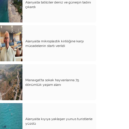
Alanya’da tatilciler deniz ve güneşin tadını
çıkardı
Atalay olayı; yargıyı yönetenlerin
darbesidir!..
CHP’de ne değişti?
Eğitim Sisteminde Sorunlar ve Çözüm
Önerileri
Alanya’da mikroplastik kirliliğine karşı
mücadelenin startı verildi
Cumhuriyet’in 100. Yılı ve AB İlişkileri
Şehitler üzerinden siyaset!..
Belediye Başkanı'na Neden Oy
Vermeliyim?
Manavgat’ta sokak hayvanlarına 75
dönümlük yaşam alanı
AKP'nin Mülteci Politikası ve
şehitlerimiz!..
Geleceğimize biz karar verelim!..
Kamacı’nın resti!.. İYİ Parti’nin kararı
Alanya’da kıyıya yaklaşan yunus turistlerle
Emine öğretmenim; Atatürk sizlere
yüzdü
güvendi!..