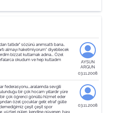
dan tatlıdır" sözünü anımsattı bana..
artı almayı haketmiyorum* diyebilecek
terdim bizzat kutlamak adına... Özel
defalarca okudum ve hep kutladım
AYSUN
ARGUN
03.11.2008
r federasyonu...aralarında sevgili
lunduğu bir çok hocam yıllardır yüre
. bir çok öğrenci gönüllü hizmet eder
ndan özel çocuklar gelir, etraf gülle
03.11.2008
edemediğimiz çeşit çeşit spor
r...yüzleri gülen, kendine güvenen, başı