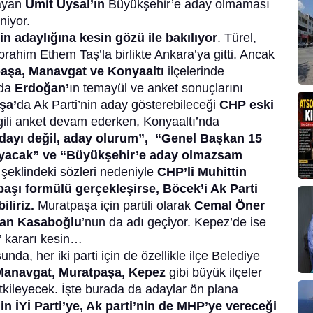
ayan
Ümit Uysal’ın
Büyükşehir’e aday olmaması
niyor.
n adaylığına kesin gözü ile bakılıyor
. Türel,
brahim Ethem Taş’la birlikte Ankara’ya gitti. Ancak
aşa, Manavgat ve Konyaaltı
ilçelerinde
nda
Erdoğan’
ın temayül ve anket sonuçlarını
şa’
da Ak Parti’nin aday gösterebileceği
CHP eski
lgili anket devam ederken, Konyaaltı’nda
dayı değil, aday olurum”, “Genel Başkan 15
ayacak” ve “Büyükşehir’e aday olmazsam
şeklindeki sözleri nedeniyle
CHP’li Muhittin
aşı formülü gerçekleşirse, Böcek’i Ak Parti
liriz.
Muratpaşa için partili olarak
Cemal Öner
Can Kasaboğlu
’nun da adı geçiyor. Kepez’de ise
” kararı kesin…
da, her iki parti için de özellikle ilçe Belediye
Manavgat, Muratpaşa, Kepez
gibi büyük ilçeler
kileyecek. İşte burada da adaylar ön plana
in İYİ Parti’ye, Ak parti’nin de MHP’ye vereceği