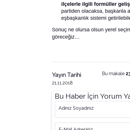
ilçelerle ilgili formüller geliş
partiden olacaksa, başkanla a
eşbaşkanlık sistemi getirilebil
Sonuç ne olursa olsun yerel seçim
göreceğiz…
Bu makale
2
Yayın Tarihi
21.11.2018
Bu Haber İçin Yorum Y
Adınız Soyadınız
E-Mail Adresiniz