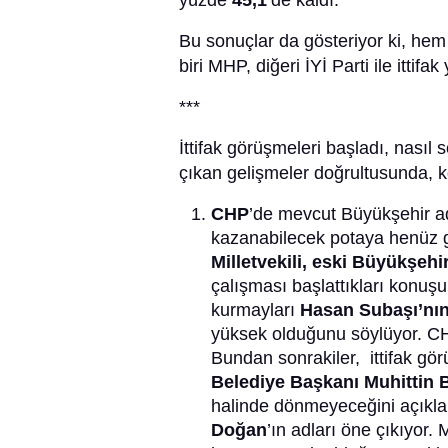
yüzde
45,1
’de kaldı.
Bu sonuçlar da gösteriyor ki, he
biri MHP, diğeri İYİ Parti ile ittif
***
İttifak görüşmeleri başladı, nası
çıkan gelişmeler doğrultusunda, k
CHP
’de mevcut Büyükşehir ad
kazanabilecek potaya henüz gi
Milletvekili, eski Büyükşeh
çalışması başlattıkları konuşu
kurmayları
Hasan Subaşı’nın 
yüksek olduğunu söylüyor. C
Bundan sonrakiler, ittifak gö
Belediye Başkanı Muhittin 
halinde dönmeyeceğini açıkla
Doğan
’ın adları öne çıkıyor.