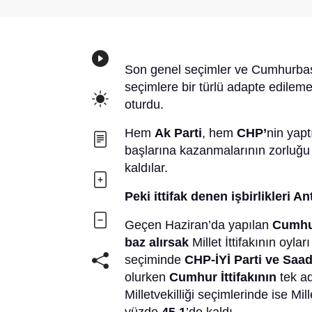
Son genel seçimler ve Cumhurbaşk
seçimlere bir türlü adapte edileme
oturdu.
Hem
Ak Parti
, hem
CHP’
nin yapt
başlarına kazanmalarının zorluğu 
kaldılar.
Peki ittifak denen işbirlikleri 
Geçen Haziran’da yapılan
Cumhur
baz alırsak
Millet İttifakının oyla
seçiminde
CHP-İYİ Parti ve Saad
olurken
Cumhur İttifakının
tek a
Milletvekilliği seçimlerinde ise Mill