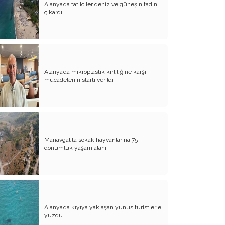
Alanya’da tatilciler deniz ve güneşin tadını
çıkardı
Atalay olayı; yargıyı yönetenlerin
darbesidir!..
CHP’de ne değişti?
Eğitim Sisteminde Sorunlar ve Çözüm
Önerileri
Alanya’da mikroplastik kirliliğine karşı
mücadelenin startı verildi
Cumhuriyet’in 100. Yılı ve AB İlişkileri
Şehitler üzerinden siyaset!..
Belediye Başkanı'na Neden Oy
Vermeliyim?
Manavgat’ta sokak hayvanlarına 75
dönümlük yaşam alanı
AKP'nin Mülteci Politikası ve
şehitlerimiz!..
Geleceğimize biz karar verelim!..
Kamacı’nın resti!.. İYİ Parti’nin kararı
Alanya’da kıyıya yaklaşan yunus turistlerle
Emine öğretmenim; Atatürk sizlere
yüzdü
güvendi!..