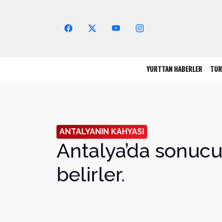
Arama Yap!
YURTTAN HABERLER
TUR
ANTALYANIN KAHYASI
Antalya’da sonucu “
belirler.