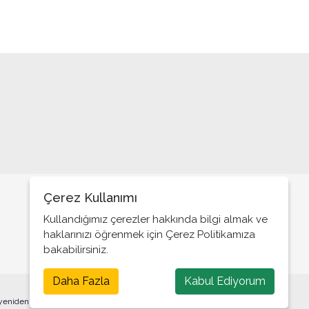
Erdoğan’ın adaylığı!..
Yeni model bir il başkanı
Halk gerçek vekilini istiyor
Askerler neden yok?
‘’Yeter; Söz Milletin’’
Basın Bayramı mı?
Özelleştirme Fiyaskosu!..
Kutsanmış siyasetçiler!..
Çerez Kullanımı
Tarafsız Basın!..
Kullandığımız çerezler hakkında bilgi almak ve
Herkes konut sahibi olacakmış!..
haklarınızı öğrenmek için Çerez Politikamıza
bakabilirsiniz.
Nasıl bir ülkede yaşıyoruz?
Daha Fazla
Kabul Ediyorum
Bu bir veda değil
 yeniden yayınlanması veya yeniden dağıtılması yasaktır.
Biz neyi tartışıyoruz?