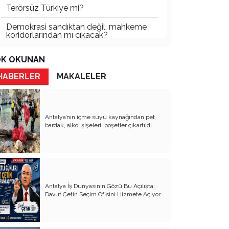
Terörsüz Türkiye mi?
Demokrasi sandıktan değil, mahkeme
koridorlarından mı çıkacak?
Gazetecinin kaderi!..
K OKUNAN
Turizmde Herşey Dahil Sistemi
HABERLER
MAKALELER
tartışılmalı
MB Başkanı ve Şimşek’e
Antalya’nın içme suyu kaynağından pet
Padişahın Vergi Deneyi!..
bardak, alkol şişeleri, poşetler çıkartıldı
Erdoğan ve Özel’e açık mektup!..
Bahçeli siyasetin zirvesine oturdu!..
Artık yeter!.. Başka Antalya yok!..
Antalya İş Dünyasının Gözü Bu Açılışta:
Milli Eğitim cemaatlere mi teslim
Davut Çetin Seçim Ofisini Hizmete Açıyor
ediliyor?
Liyakatın Gözyaşları!..