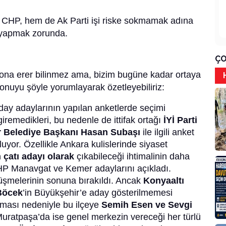
m CHP, hem de Ak Parti işi riske sokmamak adına
ak yapmak zorunda.
ÇO
l sona erer bilinmez ama, bizim bugüne kadar ortaya
onuyu şöyle yorumlayarak özetleyebiliriz:
ay adaylarının yapılan anketlerde seçimi
remedikleri, bu nedenle de ittifak ortağı
İYİ
Parti
ir Belediye Başkanı Hasan Subaşı
ile ilgili anket
luyor. Özellikle Ankara kulislerinde siyaset
çatı adayı olarak
çıkabileceği ihtimalinin daha
HP Manavgat ve Kemer adaylarını açıkladı.
rüşmelerinin sonuna bırakıldı. Ancak
Konyaaltı
Böcek
’in Büyükşehir’e aday gösterilmemesi
ması nedeniyle bu ilçeye
Semih Esen ve Sevgi
 Muratpaşa’da ise genel merkezin vereceği her türlü