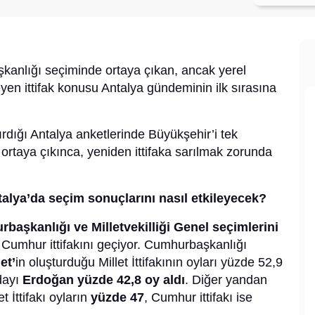
anlığı seçiminde ortaya çıkan, ancak yerel
yen ittifak konusu Antalya gündeminin ilk sırasına
ırdığı Antalya anketlerinde Büyükşehir’i tek
ortaya çıkınca, yeniden ittifaka sarılmak zorunda
Antalya’da seçim sonuçlarını nasıl etkileyecek?
başkanlığı ve Milletvekilliği Genel seçimlerini
rı Cumhur ittifakını geçiyor. Cumhurbaşkanlığı
et’
in oluşturduğu Millet İttifakının oyları yüzde 52,9
dayı
Erdoğan yüzde 42,8 oy aldı
. Diğer yandan
et İttifakı oyların
yüzde 47
, Cumhur ittifakı ise