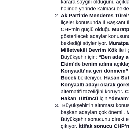
karara saygılı olduğunu açıkl
halinde yerinde kalması bekle
Ak Parti’de Menderes Türel’i
ilçeler konusunda İl Başkanı İ
CHP’nin güçlü olduğu
Muratp
gösterilecek adaylar konusu
beklediği söyleniyor.
Muratpa
Milletvekili Devrim Kök
ile i
Büyükşehir için;
“Ben aday a
Ekim’de benim adımı açıkl
Konyaaltı’na geri dönmem”
Böcek
bekleniyor.
Hasan Sub
Konyaaltı adayı olarak görebi
alternatifi tazeliğini koruyor
, 
Hakan Tütüncü
için
“devam
Büyükşehir’in alınması konusun
başkan adayları çok önemli.
Büyükşehir sonucunu direkt et
çıkıyor.
İttifak sonucu CHP’n