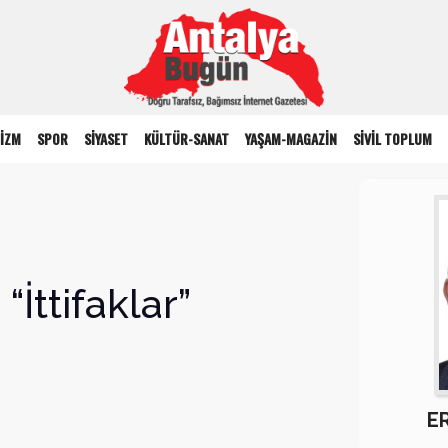
İZM
SPOR
SİYASET
KÜLTÜR-SANAT
YAŞAM-MAGAZİN
SİVİL TOPLUM
İttifaklar”
E