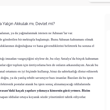
malanan, ya da yağmalanmak istenen ne Adrasan’lar var.
ile gönderilen bir mektupla başlamıştı. Bunu Adrasan kahramanı olmak
dıklarımın doğruluğuna ve bana güvendiklerini belirterek bu soruna el
ttığı imzadan vazgeçtiğini söylese de, bu olay Antalya’da birçok kahraman
nlar eğer toplum için üretiyorlarsa ben de onların arkasındayım. Ancak bu
anal ortamını en iyi biçimde kullanıp, biraz da sahtekarlığı distur edinerek
oğru, ya da yanlış tehdit savuruyor bazı insanlar. Bazıları da bu işten
 elektronik postalar atarak bu işten sonuç alınamayacağı iddialarında
rasan’daki kaçak yapıları yıkmaya kimsenin gücü yetmez. Bizim
sapan iddialar ortaya koyarak sözde yönetimleri tahrik ediyorlar.