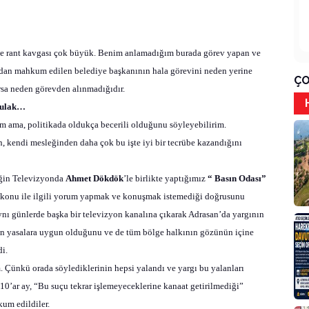
 ve rant kavgası çok büyük. Benim anlamadığım burada görev yapan ve
ından mahkum edilen belediye başkanının hala görevini neden yerine
ÇO
rsa neden görevden alınmadığıdır.
kkulak…
 ama, politikada oldukça becerili olduğunu söyleyebilirim.
in, kendi mesleğinden daha çok bu işte iyi bir tecrübe kazandığını
eğin Televizyonda
Ahmet Dökdök
’le birlikte yaptığımız
“ Basın Odası”
ir konu ile ilgili yorum yapmak ve konuşmak istemediği doğrusunu
nı günlerde başka bir televizyon kanalına çıkarak Adrasan’da yargının
yin yasalara uygun olduğunu ve de tüm bölge halkının gözünün içine
i.
 Çünkü orada söylediklerinin hepsi yalandı ve yargı bu yalanları
10’ar ay, “Bu suçu tekrar işlemeyeceklerine kanaat getirilmediği”
kum edildiler.