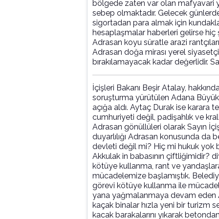
bölgede zaten var olan mafyavari 
sebep olmaktadır. Gelecek günler
sigortadan para almak için kundaklam
hesaplaşmalar haberleri gelirse hiç
Adrasan koyu süratle arazi rantçılar
Adrasan doğa mirası yerel siyasetçi,
bırakılamayacak kadar değerlidir. S
İçişleri Bakanı Beşir Atalay, hakkında
soruşturma yürütülen Adana Büyükş
açığa aldı. Aytaç Durak ise karara te
cumhuriyeti değil, padişahlık ve kral
Adrasan gönüllüleri olarak Sayın İç
duyarlılığı Adrasan konusunda da be
devleti değil mi? Hiç mi hukuk yok
Akkulak in babasının çiftliğimidir? 
kötüye kullanma, rant ve yandaşlara
mücadelemize başlamıştık. Belediye
görevi kötüye kullanma ile mücadele
yana yağmalanmaya devam eden Adra
kaçak binalar hızla yeni bir turizm 
kacak barakalarını yıkarak betondan