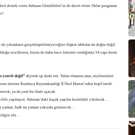
beri destek veren
Adrasan Gönüllüleri
’ni de davet ettim. Onlar programa
r?:
de yıkımların gerçekleştirilmeyeceğine ilişkin iddialar da doğru değil.
uğu tescillenen, bizim de daha önce listesini verdiğimiz 54 yapı kesin
 yeterli değil”
diyerek işi ihale etti. Yalan olmasın ama, söylenenlere
nun üzerine Kumluca Kaymakamlığı İl Özel İdaresi’nden keşif istedi.
ecek, ya da yeni bir ihale açacak.
bile yapmayın. Adrasan’daki kaçak yapılar kesinlikle yıkılacak…
mi yaman, halk mı yaman yakında görünecek…
bilgisi ola…