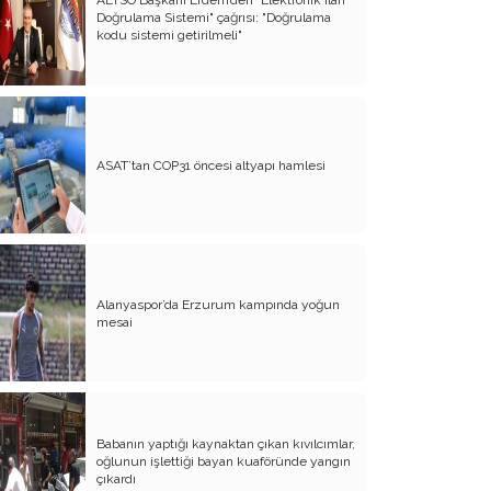
Doğrulama Sistemi" çağrısı: "Doğrulama
Atalay olayı; yargıyı yönetenlerin
kodu sistemi getirilmeli"
darbesidir!..
CHP’de ne değişti?
Eğitim Sisteminde Sorunlar ve Çözüm
Önerileri
ASAT’tan COP31 öncesi altyapı hamlesi
Cumhuriyet’in 100. Yılı ve AB İlişkileri
Şehitler üzerinden siyaset!..
Belediye Başkanı'na Neden Oy
Vermeliyim?
Alanyaspor’da Erzurum kampında yoğun
mesai
AKP'nin Mülteci Politikası ve
şehitlerimiz!..
Geleceğimize biz karar verelim!..
Kamacı’nın resti!.. İYİ Parti’nin kararı
Babanın yaptığı kaynaktan çıkan kıvılcımlar,
oğlunun işlettiği bayan kuaföründe yangın
Emine öğretmenim; Atatürk sizlere
çıkardı
güvendi!..