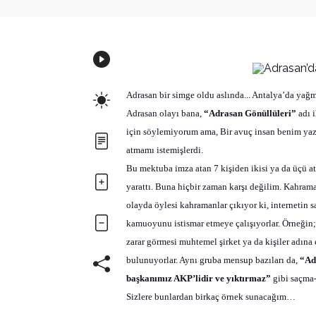
Adrasan bir simge oldu aslında... Antalya’da yağ
Adrasan olayı bana,
“
Adrasan Gönüllüleri
”
adı 
için söylemiyorum ama, Bir avuç insan benim yaz
atmamı istemişlerdi.
Bu mektuba imza atan 7 kişiden ikisi ya da üçü a
yarattı. Buna hiçbir zaman karşı değilim. Kahrama
olayda öylesi kahramanlar çıkıyor ki, internetin s
kamuoyunu istismar etmeye çalışıyorlar. Örneğin; d
zarar görmesi muhtemel şirket ya da kişiler adına
bulunuyorlar. Aynı gruba mensup bazıları da,
“Ad
başkanımız AKP’lidir ve yıktırmaz”
gibi saçma-
Sizlere bunlardan birkaç örnek sunacağım…