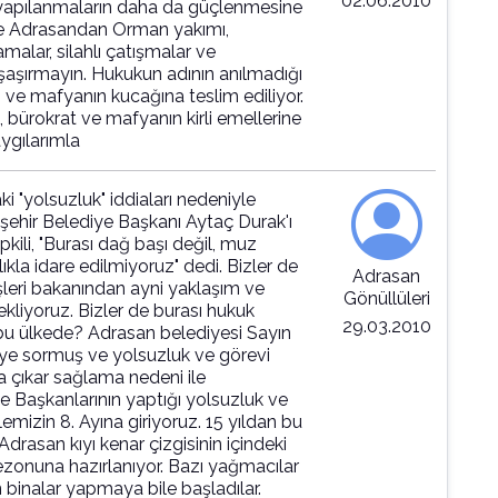
02.06.2010
yapılanmaların daha da güçlenmesine
de Adrasandan Orman yakımı,
alar, silahlı çatışmalar ve
 şaşırmayın. Hukukun adının anılmadığı
ı ve mafyanın kucağına teslim ediliyor.
 bürokrat ve mafyanın kirli emellerine
aygılarımla
ki "yolsuzluk" iddiaları nedeniyle
ehir Belediye Başkanı Aytaç Durak'ı
pkili, "Burası dağ başı değil, muz
lıkla idare edilmiyoruz" dedi. Bizler de
Adrasan
işleri bakanından ayni yaklaşım ve
Gönüllüleri
kliyoruz. Bizler de burası hukuk
29.03.2010
 bu ülkede? Adrasan belediyesi Sayın
diye sormuş ve yolsuzluk ve görevi
 çıkar sağlama nedeni ile
 Başkanlarının yaptığı yolsuzluk ve
mizin 8. Ayına giriyoruz. 15 yıldan bu
san kıyı kenar çizgisinin içindeki
sezonuna hazırlanıyor. Bazı yağmacılar
 binalar yapmaya bile başladılar.