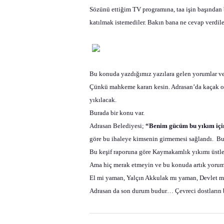
Sözünü ettiğim TV programına, taa işin başından 
katılmak istemediler. Bakın bana ne cevap verdile
Bu konuda yazdığımız yazılara gelen yorumlar ve 
Çünkü mahkeme kararı kesin. Adrasan’da kaçak old
yıkılacak.
Burada bir konu var.
Adrasan Belediyesi;
“Benim gücüm bu yıkım için
göre bu ihaleye kimsenin girmemesi sağlandı.
Bu
Bu keşif raporuna göre Kaymakamlık yıkımı üstlen
Ama hiç merak etmeyin ve bu konuda artık yorum 
El mi yaman, Yalçın Akkulak mı yaman, Devlet 
Adrasan da son durum budur… Çevreci dostların 