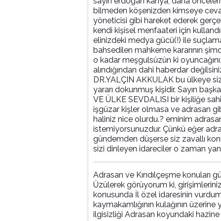
sayın erdoğan kahya; daha önceleri 
bilmeden köşenizden kimseye cevap
yöneticisi gibi hareket ederek gerçe
kendi kişisel menfaateri için kulland
elinizdeki medya gücü(!) ile suçla
bahsedilen mahkeme kararının şimdi
o kadar meşgulsüzün ki oyuncağınız
alındığından dahi haberdar değilsini
DR.YALÇIN AKKULAK bu ülkeye sizde
yararı dokunmuş kişidir. Sayın baş
VE ÜLKE SEVDALISI bir kişiliğe sah
işgüzar kişler olmasa ve adrasan gi
haliniz nice olurdu.? eminim adrasa
istemiyorsunuzdur. Çünkü eğer adrasa
gündemden düşerse siz zavallı kon
sizi dinleyen idareciler o zaman yan
Adrasan ve Kındılçeşme konuları g
Üzülerek görüyorum ki, girişimlerin
konusunda İl özel idaresinin vur
kaymakamlığının kulağının üzerine y
ilgisizliği Adrasan koyundaki hazine 