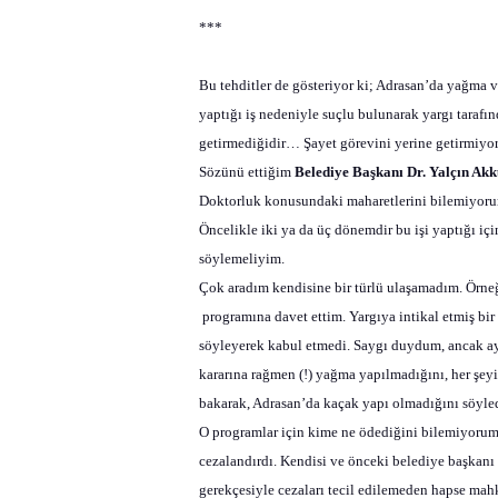
***
Bu tehditler de gösteriyor ki; Adrasan’da yağma
yaptığı iş nedeniyle suçlu bulunarak yargı taraf
getirmediğidir… Şayet görevini yerine getirmiyo
Sözünü ettiğim
Belediye Başkanı Dr. Yalçın A
Doktorluk konusundaki maharetlerini bilemiyorum
Öncelikle iki ya da üç dönemdir bu işi yaptığı iç
söylemeliyim.
Çok aradım kendisine bir türlü ulaşamadım. Örn
programına davet ettim. Yargıya intikal etmiş b
söyleyerek kabul etmedi. Saygı duydum, ancak ay
kararına rağmen (!) yağma yapılmadığını, her şe
bakarak, Adrasan’da kaçak yapı olmadığını söyled
O programlar için kime ne ödediğini bilemiyorum.
cezalandırdı. Kendisi ve önceki belediye başkanı 
gerekçesiyle cezaları tecil edilemeden hapse mah