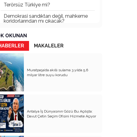
Terörsüz Türkiye mi?
Demokrasi sandıktan değil, mahkeme
koridorlarından mı çıkacak?
Gazetecinin kaderi!..
K OKUNAN
Turizmde Herşey Dahil Sistemi
HABERLER
MAKALELER
tartışılmalı
MB Başkanı ve Şimşek’e
Muratpaşa’da akıllı sulama 3 yılda 5,6
Padişahın Vergi Deneyi!..
milyar litre suyu korudu
Erdoğan ve Özel’e açık mektup!..
Bahçeli siyasetin zirvesine oturdu!..
Artık yeter!.. Başka Antalya yok!..
Antalya İş Dünyasının Gözü Bu Açılışta:
Milli Eğitim cemaatlere mi teslim
Davut Çetin Seçim Ofisini Hizmete Açıyor
ediliyor?
Liyakatın Gözyaşları!..