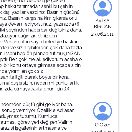
de ve şimdi de bazı gerçekleri
 hakkı tanımadan,sanki bu şehrin
k dışı yazılar yazdınız. Basının gücünü
ınız. Basının karşısına kim çıkarsa onu
AV.İSA
maya devam ediyorsunuz. yazınızda (!)
BİRCAN
ki seyrinden haberdar değilsiniz daha.
23.06.2011
la,oyuncağınızın elinizden
z. Vekilim olan sayın belediye başkanı
n ve sizin gibilerden çok daha fazla
kan insanı hep ön planda tutmuş,İNSAN
iptir. Ben çok merak ediyorum acaba o
bi bir konu ortaya çıkmasa acaba sizin
nda yıkımı en çok siz
n ile ilgili olarak böyle bir konu
uma düşersizin. neden mi çünkü artık
ınızda olmayacakta onun için :)))
ündemden düştü gibi geliyor bana.
iz sonuç vermiyor. Özellikle Adrasan
dumduymaz tutumu, Kumluca
atması, görev yeri değişen Valinin
Ö.Özer
arazisi işgallerinin artmasına ve