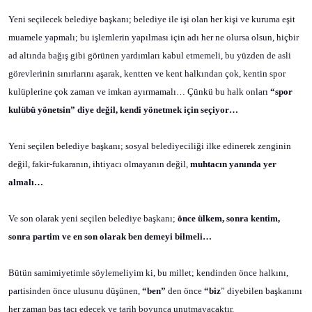
Yeni seçilecek belediye başkanı; belediye ile işi olan her kişi ve kuruma eşit
muamele yapmalı; bu işlemlerin yapılması için adı her ne olursa olsun, hiçbir
ad altında bağış gibi görünen yardımları kabul etmemeli, bu yüzden de asli
görevlerinin sınırlarını aşarak, kentten ve kent halkından çok, kentin spor
kulüplerine çok zaman ve imkan ayırmamalı… Çünkü bu halk onları
“spor
kulübü yönetsin” diye değil, kendi yönetmek için seçiyor…
Yeni seçilen belediye başkanı; sosyal belediyeciliği ilke edinerek zenginin
değil, fakir-fukaranın, ihtiyacı olmayanın değil,
muhtacın yanında yer
almalı…
Ve son olarak yeni seçilen belediye başkanı;
önce ülkem, sonra kentim,
sonra partim ve en son olarak ben
demeyi bilmeli…
Bütün samimiyetimle söylemeliyim ki, bu millet; kendinden önce halkını,
partisinden önce ulusunu düşünen,
“ben”
den önce
“biz
” diyebilen başkanını
her zaman baş tacı edecek ve tarih boyunca unutmayacaktır.