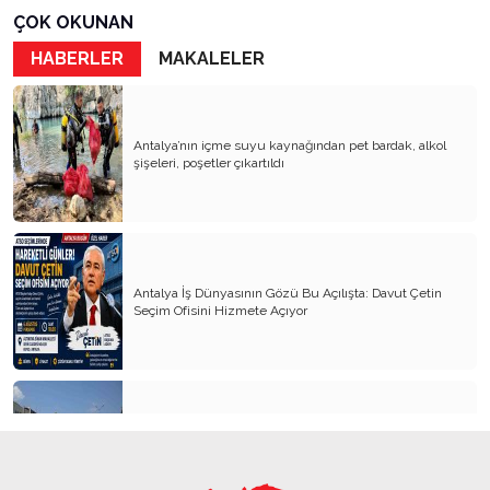
Gazetecinin kaderi!..
ÇOK OKUNAN
Turizmde Herşey Dahil Sistemi tartışılmalı
HABERLER
MAKALELER
MB Başkanı ve Şimşek’e
Padişahın Vergi Deneyi!..
Antalya’nın içme suyu kaynağından pet bardak, alkol
şişeleri, poşetler çıkartıldı
Erdoğan ve Özel’e açık mektup!..
Bahçeli siyasetin zirvesine oturdu!..
Artık yeter!.. Başka Antalya yok!..
Milli Eğitim cemaatlere mi teslim ediliyor?
Antalya İş Dünyasının Gözü Bu Açılışta: Davut Çetin
Seçim Ofisini Hizmete Açıyor
Liyakatın Gözyaşları!..
Milletin gerçek vekili misiniz?
Bungalov Turizmini sevmeyen Turizm Bakanı!..
Kemer’in yeni simgesi: Henna Heykeli
İş adamına bu yakışır!..