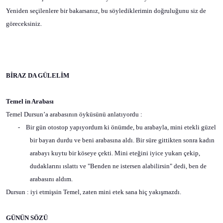
Yeniden seçilenlere bir bakarsanız, bu söylediklerimin doğruluğunu siz de
göreceksiniz.
BİRAZ DA GÜLELİM
Temel in Arabası
Temel Dursun’a arabasının öyküsünü anlatıyordu :
-
Bir gün otostop yapıyordum ki önümde, bu arabayla, mini etekli güzel
bir bayan durdu ve beni arabasına aldı. Bir süre gittikten sonra kadın
arabayı kuytu bir köseye çekti. Mini eteğini iyice yukarı çekip,
dudaklarını ıslattı ve "Benden ne istersen alabilirsin" dedi, ben de
arabasını aldım.
Dursun : iyi etmişsin Temel, zaten mini etek sana hiç yakışmazdı.
GÜNÜN SÖZÜ