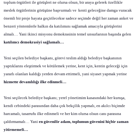
toplum örgütleri ile görüşleri ne olursa olsun, bir araya gelerek özellikle
meslek örgütlerinin görüşüne başvurmalı ve
kenti geleceğine damga vuracak
önemli bir proje hayata geçirilecekse sadece seçimde değil her zaman anket ve
benzeri yöntemlerle halkın da katılımını sağlamak amacıyla görüşlerini
almalı… Yani ikinci misyonu demokrasinin temel unsurlarının başında gelen
katılımcı demokrasiyi sağlamalı…
Yeni seçilen belediye başkanı, görevi teslim aldığı belediye başkanının
yaptıklarını eleştirmek ve kötülemek yerine, kent için, kentin geleceği için
yararlı olanları kaldığı yerden devam ettirmeli, yani siyaset yapmak yerine
hizmette devamlılığı ilke edinmeli…
Yeni seçilecek belediye başkanı; yerel yönetimim kasasındaki her kuruşa,
kendi cebindeki parasından daha çok bekçilik yapmalı, en akılcı biçimde
harcamalı, tasarrufu ilke edinmeli ve her kim olursa olsun canı parasına
çaldırmamalı… Yani
en güvenilir adam, toplumun güvenini hiçbir zaman
yitirmemeli…