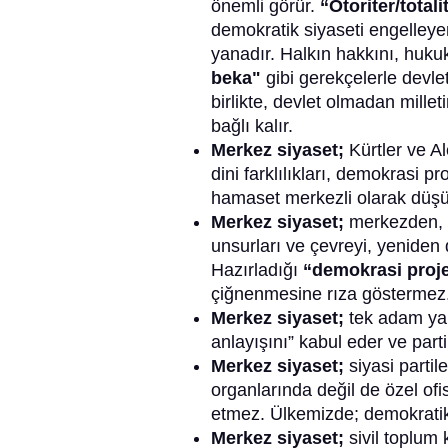
önemli görür.
“Otoriter/totali
demokratik siyaseti engelleyen
yanadır. Halkın hakkını, huku
beka"
gibi gerekçelerle devle
birlikte, devlet olmadan millet
bağlı kalır.
Merkez siyaset;
Kürtler ve A
dini farklılıkları, demokrasi pr
hamaset merkezli olarak düş
Merkez siyaset;
merkezden, y
unsurları ve çevreyi, yeniden 
Hazırladığı
“demokrasi proj
çiğnenmesine rıza göstermez
Merkez siyaset;
tek adam ya d
anlayışını” kabul eder ve parti
Merkez siyaset;
siyasi partil
organlarında değil de özel ofis
etmez. Ülkemizde; demokratik, 
Merkez siyaset;
sivil toplum 