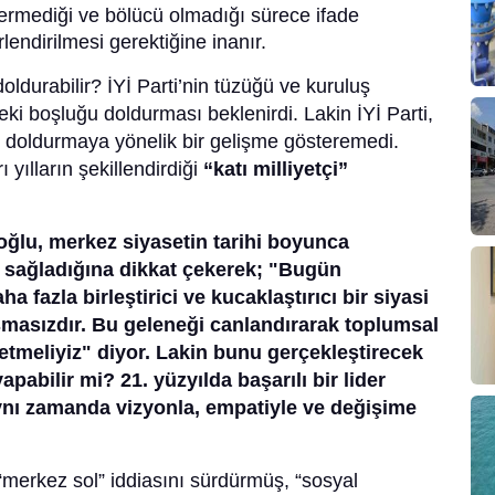
çermediği ve bölücü olmadığı sürece ifade
endirilmesi gerektiğine inanır.
ldurabilir? İYİ Parti’nin tüzüğü ve kuruluş
ki boşluğu doldurması beklenirdi. Lakin İYİ Parti,
doldurmaya yönelik bir gelişme gösteremedi.
 yılların şekillendirdiği
“katı milliyetçi”
oğlu, merkez siyasetin tarihi boyunca
i sağladığına dikkat çekerek; "Bugün
 fazla birleştirici ve kucaklaştırıcı bir siyasi
şmasızdır. Bu geleneği canlandırarak toplumsal
s etmeliyiz" diyor. Lakin bunu gerçekleştirecek
apabilir mi? 21. yüzyılda başarılı bir lider
aynı zamanda vizyonla, empatiyle ve değişime
merkez sol” iddiasını sürdürmüş, “sosyal