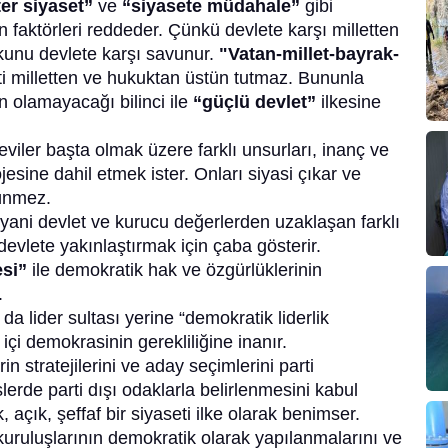
ter siyaset”
ve
“siyasete müdahale”
gibi
 faktörleri reddeder. Çünkü devlete karşı milletten
kunu devlete karşı savunur.
"Vatan-millet-bayrak-
ti milletten ve hukuktan üstün tutmaz. Bununla
in olamayacağı bilinci ile
“güçlü devlet”
ilkesine
leviler başta olmak üzere farklı unsurları, inanç ve
ojesine dahil etmek ister. Onları siyasi çıkar ve
ünmez.
ani devlet ve kurucu değerlerden uzaklaşan farklı
devlete yakınlaştırmak için çaba gösterir.
esi”
ile demokratik hak ve özgürlüklerinin
.
a lider sultası yerine “demokratik liderlik
 içi demokrasinin gerekliliğine inanır.
erin stratejilerini ve aday seçimlerini parti
lerde parti dışı odaklarla belirlenmesini kabul
açık, şeffaf bir siyaseti ilke olarak benimser.
kuruluşlarının demokratik olarak yapılanmalarını ve