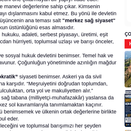
 ve manevi değerlerine sahip çıkar. Kimsenin
ayı dışlanmasını kabul etmez. Bu yönü ile devletin
üşüncenin ana teması salt
"merkez sağ siyaset"
kun üstünlüğünü esas almasıdır.
ÇO
hukuku, adaleti, serbest piyasayı, üretimi, eşit
vicdan hürriyeti, toplumsal uzlaşı ve barışı önceler,
e sosyal hukuk devletini benimser. Temel hak ve
savunur. Çoğunluğun yönetiminde azınlığın mağdur
okratik”
siyaseti benimser. Askeri ya da sivil
na karşıdır. “Meşruiyetini doğrudan toplumdan,
culuktan, orta yol ve makuliyetten alır.”
 sağ tabana (milliyetçi-muhafazakâr) yaslansa da
ez sol kavramlarıyla tanımlamaktan kaçınır.
ü benimsemek ve ülkenin ortak değerlerine birlikte
bul eder.
leceğini ve toplumsal barışımızı her şeyden