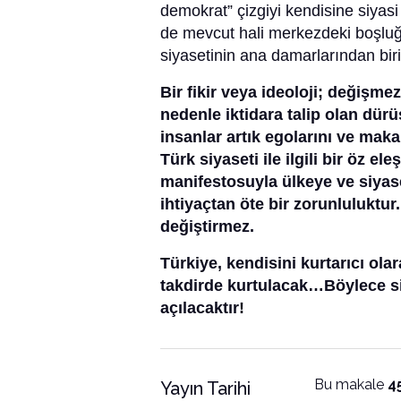
demokrat” çizgiyi kendisine siyas
de mevcut hali merkezdeki boşlu
siyasetinin ana damarlarından biri
Bir fikir veya ideoloji; değişme
nedenle iktidara talip olan dürü
insanlar artık egolarını ve maka
Türk siyaseti ile ilgili bir öz e
manifestosuyla ülkeye ve siyas
ihtiyaçtan öte bir zorunluluktur
değiştirmez.
Türkiye, kendisini kurtarıcı ol
takdirde kurtulacak…Böylece si
açılacaktır!
Bu makale
4
Yayın Tarihi