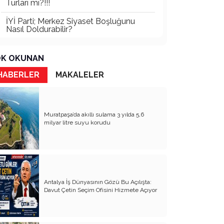
Turları mı?!!!
İYİ Parti; Merkez Siyaset Boşluğunu
Nasıl Doldurabilir?
Türkiye’de Siyaset Alanında Merkez
Siyaseti Boşluğu
K OKUNAN
Türkiye’nin En Büyük Partisi Belli Oldu!
HABERLER
MAKALELER
Türkiye'nin Görünmeyen İktidarı:
Bürokratik Oligarşi
Muratpaşa’da akıllı sulama 3 yılda 5,6
Antalya Gerçekten Lider Çıkaramıyor
milyar litre suyu korudu
mu, Yoksa Çıkan Liderler Ulusal
Ölçekte Görünür Olamıyor mu?
Çağın Vebası: Uyuşturucu ve Sanal
Kumar
Siyasetle İlgilenmiyorum! (Je ne me
Antalya İş Dünyasının Gözü Bu Açılışta:
intéresse pas a la politique)
Davut Çetin Seçim Ofisini Hizmete Açıyor
Kirli Siyasetçinin Korktuğu Üç Şey:
Siyasi Ahlak Yasası, İmar Rantının
Denetlenmesi ve Şeffaflık