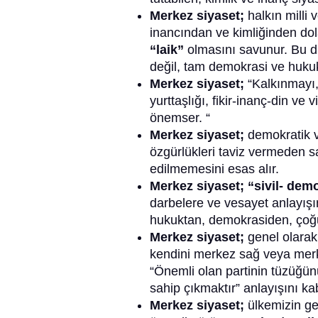
Merkez siyaset;
halkın milli
inancından ve kimliğinden dol
“laik”
olmasını savunur. Bu d
değil, tam demokrasi ve huku
Merkez siyaset;
“Kalkınmayı, 
yurttaşlığı, fikir-inanç-din ve 
önemser. “
Merkez siyaset;
demokratik v
özgürlükleri taviz vermeden 
edilmemesini esas alır.
Merkez siyaset; “sivil- dem
darbelere ve vesayet anlayışı
hukuktan, demokrasiden, çoğul
Merkez siyaset;
genel olarak
kendini merkez sağ veya merk
“Önemli olan partinin tüzüğün
sahip çıkmaktır” anlayışını ka
Merkez siyaset;
ülkemizin ge