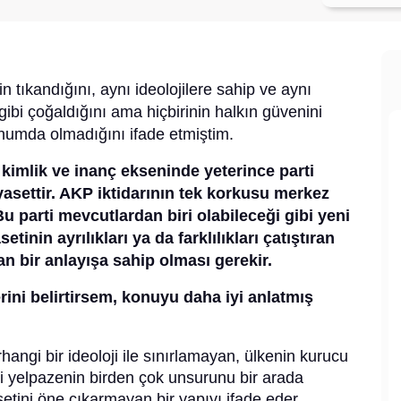
n tıkandığını, aynı ideolojilere sahip ve aynı
gibi çoğaldığını ama hiçbirinin halkın güvenini
onumda olmadığını ifade etmiştim.
 kimlik ve inanç ekseninde yeterince parti
yasettir. AKP iktidarının tek korkusu merkez
u parti mevcutlardan biri olabileceği gibi yeni
etinin ayrılıkları ya da farklılıkları çatıştıran
an bir anlayışa sahip olması gerekir.
rini belirtirsem, konuyu daha iyi anlatmış
hangi bir ideoloji ile sınırlamayan, ülkenin kurucu
si yelpazenin birden çok unsurunu bir arada
asetini öne çıkarmayan bir yapıyı ifade eder.