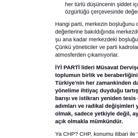
her türlü düşüncenin şiddet i
özgürlüğü çerçevesinde değerl
Hangi parti, merkezin boşluğunu do
değerlerine bakıldığında merkezde
şu ana kadar merkezdeki boşluğu 
Çünkü yöneticiler ve parti kadroları
atmosferden çıkamıyorlar.
İYİ PARTİ lideri Müsavat Derviş
toplumun birlik ve beraberliğin
Türkiye'nin her zamankinden daha
yönelime ihtiyaç duyduğu tartı
barışı ve istikrarı yeniden tesi
adımları ve radikal değişimleri y
olmak, sadece yetkiyle değil, 
açık olmakla mümkündür.
Ya CHP? CHP, konumu itibari ile “