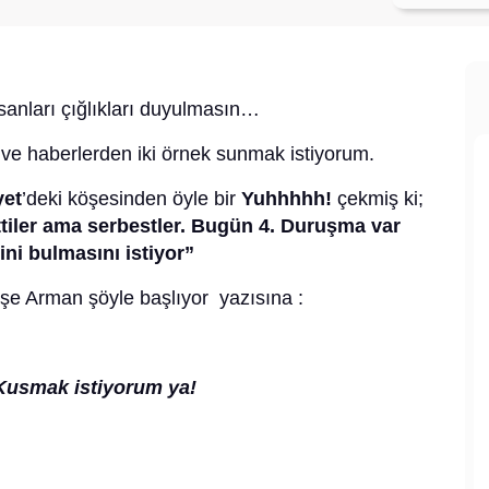
sanları çığlıkları duyulmasın…
ve haberlerden iki örnek sunmak istiyorum.
yet
’deki köşesinden öyle bir
Yuhhhhh!
çekmiş ki;
ettiler ama serbestler. Bugün 4. Duruşma var
ni bulmasını istiyor”
yşe Arman şöyle başlıyor yazısına :
? Kusmak istiyorum ya!