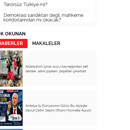
Terörsüz Türkiye mi?
Demokrasi sandıktan değil, mahkeme
koridorlarından mı çıkacak?
Gazetecinin kaderi!..
K OKUNAN
Turizmde Herşey Dahil Sistemi
HABERLER
MAKALELER
tartışılmalı
MB Başkanı ve Şimşek’e
Antalya’nın içme suyu kaynağından pet
Padişahın Vergi Deneyi!..
bardak, alkol şişeleri, poşetler çıkartıldı
Erdoğan ve Özel’e açık mektup!..
Bahçeli siyasetin zirvesine oturdu!..
Artık yeter!.. Başka Antalya yok!..
Antalya İş Dünyasının Gözü Bu Açılışta:
Milli Eğitim cemaatlere mi teslim
Davut Çetin Seçim Ofisini Hizmete Açıyor
ediliyor?
Liyakatın Gözyaşları!..