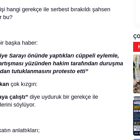
işi hangi gerekçe ile serbest bırakıldı şahsen
ir bu?
ÇO
ir başka haber:
iye Sarayı önünde yaptıkları cüppeli eylemle,
 tartışması yüzünden hakim tarafından duruşma
dan tutuklanmasını protesto etti”
lkan
çok kızgın:
ya çalıştı”
diye uyduruk bir gerekçe ile
erini söylüyor.
tın anlattıkları;