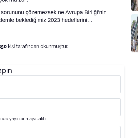
ı sorununu çözemezsek ne Avrupa Birliği’nin
 özlemle beklediğimiz 2023 hedeflerini…
350
kişi tarafından okunmuştur.
apın
inde yayınlanmayacaktır.