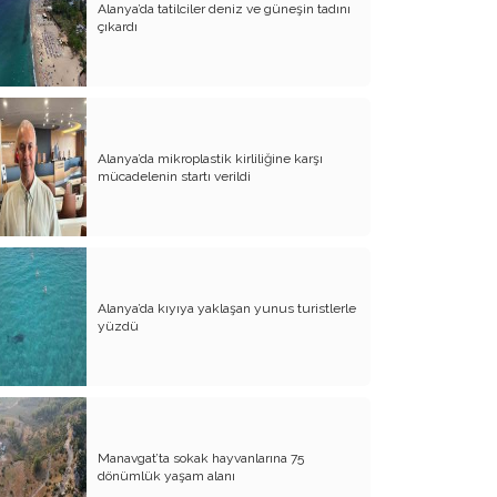
Alanya’da tatilciler deniz ve güneşin tadını
çıkardı
Atalay olayı; yargıyı yönetenlerin
darbesidir!..
CHP’de ne değişti?
Eğitim Sisteminde Sorunlar ve Çözüm
Önerileri
Alanya’da mikroplastik kirliliğine karşı
mücadelenin startı verildi
Cumhuriyet’in 100. Yılı ve AB İlişkileri
Şehitler üzerinden siyaset!..
Belediye Başkanı'na Neden Oy
Vermeliyim?
Alanya’da kıyıya yaklaşan yunus turistlerle
yüzdü
AKP'nin Mülteci Politikası ve
şehitlerimiz!..
Geleceğimize biz karar verelim!..
Kamacı’nın resti!.. İYİ Parti’nin kararı
Manavgat’ta sokak hayvanlarına 75
Emine öğretmenim; Atatürk sizlere
dönümlük yaşam alanı
güvendi!..