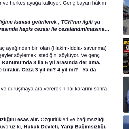
r ve herkes ayağa kalkıyor. Genç bayan hâkim
ine kanaat getirilerek , TCK’nın ilgili şu
 arasında hapis cezası ile cezalandırılmasına…
saç ayağından biri olan (Hakim-İddia- savunma)
eyler söylemek istediğini söylüyor. Ve genç
Kanunu’nda 3 ila 5 yıl arasında der ama,
e bırakır. Ceza 3 yıl mı? 4 yıl mı? Ya da
 ve duruşmaya ara vererek nihai kararını sonra
lığını esas alır.
Özgürlükleri ve bağımsızlığı
üyoruz ki,
Hukuk Devleti, Yargı Bağımsızlığı,