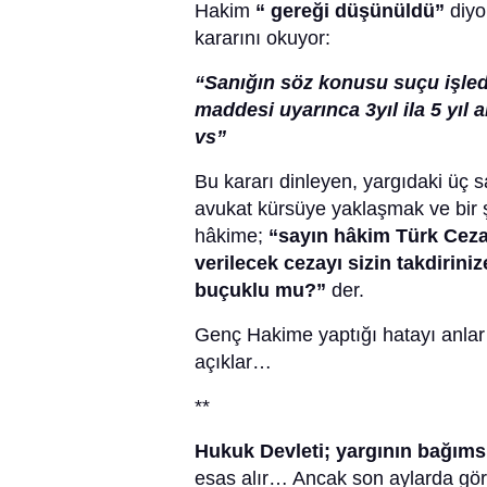
Hakim
“ gereği düşünüldü”
diyo
kararını okuyor:
“Sanığın söz konusu suçu işlediğ
maddesi uyarınca 3yıl ila 5 yıl
vs”
Bu kararı dinleyen, yargıdaki üç 
avukat kürsüye yaklaşmak ve bir ş
hâkime;
“sayın hâkim Türk Ceza 
verilecek cezayı sizin takdiriniz
buçuklu mu?”
der.
Genç Hakime yaptığı hatayı anlar
açıklar…
**
Hukuk Devleti; yargının bağımsız
esas alır… Ancak son aylarda gör