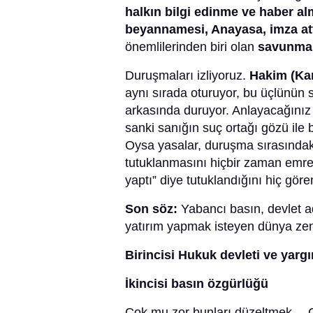
halkın bilgi edinme ve haber al
beyannamesi, Anayasa, imza att
önemlilerinden biri olan
savunma
Duruşmaları izliyoruz.
Hakim (Kar
aynı sırada oturuyor, bu üçlünü
arkasında duruyor. Anlayacağınız 
sanki sanığın suç ortağı gözü ile b
Oysa yasalar, duruşma sırasındaki
tutuklanmasını hiçbir zaman emre
yaptı” diye tutuklandığını hiç göre
Son söz:
Yabancı basın, devlet ad
yatırım yapmak isteyen dünya zeng
Birincisi Hukuk devleti ve yarg
İkincisi basın özgürlüğü
Çok mu zor bunları düzeltmek… 