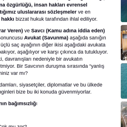
ma özgürlüğü, insan hakları evrensel
ığımız uluslararası sözleşmeler
ve en
 hakkı
bizzat hukuk tarafından ihlal ediliyor.
ar Veren)
ve
Savcı (Kamu adına iddia eden)
n sonuncusu
Avukat (Savunma)
aşağıda sanığın
üçlü saç ayağının diğer ikisi aşağıdaki avukata
akıyor, aşağılıyor ve karşı çıkınca da tutukluyor.
, davranışları nedeniyle bir avukatın
tmiyor. Bir Savcının duruşma sırasında “yanlış
niniz var mı?
amları, siyasetçiler, diplomatlar ve bu ülkede
inleri bize bu iki konuda güvenmiyorlar.
ının bağımsızlığ
ı
Çok mu zor?