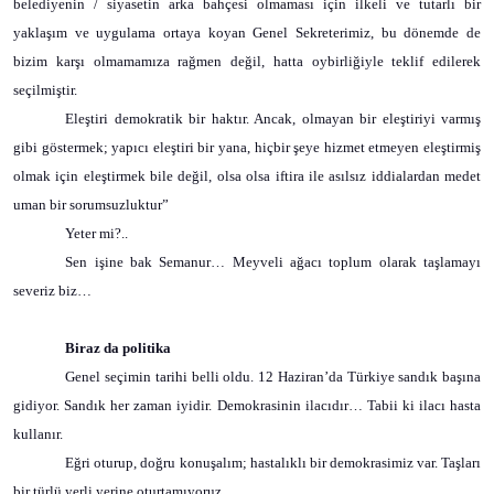
belediyenin / siyasetin arka bahçesi olmaması için ilkeli ve tutarlı bir
yaklaşım ve uygulama ortaya koyan Genel Sekreterimiz, bu dönemde de
bizim karşı olmamamıza rağmen değil, hatta oybirliğiyle teklif edilerek
seçilmiştir.
Eleştiri demokratik bir haktır. Ancak, olmayan bir eleştiriyi varmış
gibi göstermek; yapıcı eleştiri bir yana, hiçbir şeye hizmet etmeyen eleştirmiş
olmak için eleştirmek bile değil, olsa olsa iftira ile asılsız iddialardan medet
uman bir sorumsuzluktur”
Yeter mi?..
Sen işine bak Semanur… Meyveli ağacı toplum olarak taşlamayı
severiz biz…
Biraz da politika
Genel seçimin tarihi belli oldu. 12 Haziran’da Türkiye sandık başına
gidiyor. Sandık her zaman iyidir. Demokrasinin ilacıdır… Tabii ki ilacı hasta
kullanır.
Eğri oturup, doğru konuşalım; hastalıklı bir demokrasimiz var. Taşları
bir türlü yerli yerine oturtamıyoruz.