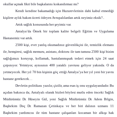
okullar açmak fikri bile başkalarını kıskandırmaz mı?
Kendi kendine bakamadığı için Huzurevlerinin dahi kabul etmediği
kişilere aylık bakım ücreti ödeyen Avrupalılardan artık neyimiz eksik?..
Artık sağlık konusunda her şeyimiz var.
Antalya’da Örnek bir toplam kalite belgeli Eğitim ve Uygulama
Hastanemiz var artık.
2500 kişi, evet yanlış okumadınız güvenlikçisi ile, temizlik elemanı
ile, hemşiresi, sağlık memuru, asistanı, doktoru ile tam tamına 2500 kişi bizim
sağlığımızı koruyup, kollamak, hastalanmışsak tedavi etmek için 24 saat
çırpınıyor. Yetmiyor, aynısının 400 yataklı yavrusu geliyor yakında. O da
yetmeyecek. Her yıl 70 bin kişinin göç ettiği Antalya’ya her yıl yeni bir yavru
hastane gerekecek…
Devletin politikası yazılır, çizilir, ama esas iş onu uygulayandadır. Bu
açıdan bakınca da; Antalyalı olarak bizleri böylesi mutlu eden önceki Sağlık
Müdürümüz Dr. Hüseyin Gül, yeni Sağlık Müdürümüz Dr. Adem Bilgin,
Başhekim Doç Dr. Ramazan Çetinkaya ve her biri dalının uzmanı 11
Başhekim yardımcısı ile tüm hastane çalışanları kocaman bir alkışı hak