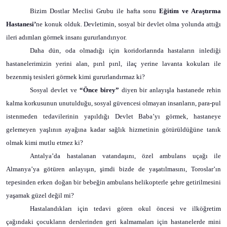
Bizim Dostlar Meclisi Grubu ile hafta sonu
Eğitim ve Araştırma
Hastanesi’
ne konuk olduk. Devletimin, sosyal bir devlet olma yolunda attığı
ileri adımları görmek insanı gururlandırıyor.
Daha dün, oda olmadığı için koridorlarında hastaların inlediği
hastanelerimizin yerini alan, pırıl pırıl, ilaç yerine lavanta kokuları ile
bezenmiş tesisleri görmek kimi gururlandırmaz ki?
Sosyal devlet ve
“Önce birey”
diyen bir anlayışla hastanede rehin
kalma korkusunun unutulduğu, sosyal güvencesi olmayan insanların, para-pul
istenmeden tedavilerinin yapıldığı Devlet Baba’yı görmek, hastaneye
gelemeyen yaşlının ayağına kadar sağlık hizmetinin götürüldüğüne tanık
olmak kimi mutlu etmez ki?
Antalya’da hastalanan vatandaşını, özel ambulans uçağı ile
Almanya’ya götüren anlayışın, şimdi bizde de yaşatılmasını, Toroslar’ın
tepesinden erken doğan bir bebeğin ambulans helikopterle şehre getirilmesini
yaşamak güzel değil mi?
Hastalandıkları için tedavi gören okul öncesi ve ilköğretim
çağındaki çocukların derslerinden geri kalmamaları için hastanelerde mini