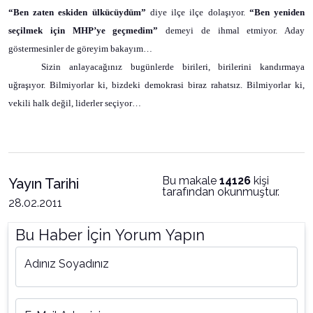
“Ben zaten eskiden ülkücüydüm”
diye ilçe ilçe dolaşıyor.
“Ben yeniden
seçilmek için MHP’ye geçmedim”
demeyi de ihmal etmiyor. Aday
göstermesinler de göreyim bakayım…
Sizin anlayacağınız bugünlerde birileri, birilerini kandırmaya
uğraşıyor. Bilmiyorlar ki, bizdeki demokrasi biraz rahatsız. Bilmiyorlar ki,
vekili halk değil, liderler seçiyor…
Bu makale
14126
kişi
Yayın Tarihi
tarafından okunmuştur.
28.02.2011
Bu Haber İçin Yorum Yapın
Adınız Soyadınız