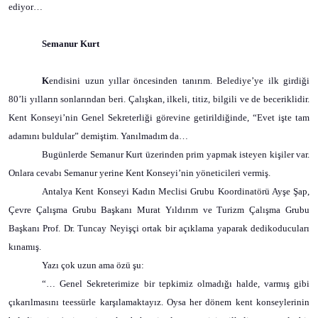
ediyor…
Semanur Kurt
K
endisini uzun yıllar öncesinden tanırım. Belediye’ye ilk girdiği
80’li yılların sonlarından beri. Çalışkan, ilkeli, titiz, bilgili ve de beceriklidir.
Kent Konseyi’nin Genel Sekreterliği görevine getirildiğinde, “Evet işte tam
adamını buldular” demiştim. Yanılmadım da…
Bugünlerde Semanur Kurt üzerinden prim yapmak isteyen kişiler var.
Onlara cevabı Semanur yerine Kent Konseyi’nin yöneticileri vermiş.
Antalya Kent Konseyi Kadın Meclisi Grubu Koordinatörü Ayşe Şap,
Çevre Çalışma Grubu Başkanı Murat Yıldırım ve Turizm Çalışma Grubu
Başkanı Prof. Dr. Tuncay Neyişçi ortak bir açıklama yaparak dedikoducuları
kınamış.
Yazı çok uzun ama özü şu:
“… Genel Sekreterimize bir tepkimiz olmadığı halde, varmış gibi
çıkarılmasını teessürle karşılamaktayız. Oysa her dönem kent konseylerinin