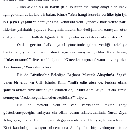
Allah aşkına siz de bakın şu olup bitenlere. Aday adayı olabilmek
için çevrilen dolaplara bir bakın. Kimse
“Ben hangi konuda bu ülke için iyi
bir şeyler yaptım?”
demiyor ama, kendisini vekil yapacak halk yerine parti
liderine yalakalık yapıyor. Hangimiz liderin bir dediğini iki etmeyen, otur
dediğinde oturan, kalk dediğinde kalkan yalaka bir vekilimiz olsun isteriz?
Ondan geçtim, halkın yerel yönetimde görev verdiği belediye
başkanları, şimdiden vekil olmak için sıra yarışına girdiler. Kendilerine,
“Aday mısınız?”
diye sorulduğunda; “Görevden kaçmam” yanıtını veriyorlar.
Tam tamına,
“Yan cebime koy”
Bir de Büyükşehir Belediye Başkanı Mustafa
Akaydın’a “gaz”
veren bir grup var CHP içinde. Kimi,
“istifa edip gitse de, başkan olma
şansım artsa”
diye düşünüyor, kimileri de, “Kurtulalım” diye. Onlara kimse
sormuyor, ”Neden seçtiniz, neden seçildiniz?” diye…
Bir de mevcut vekiller var. Partisinden tekrar aday
gösterilemeyeceğini anlayan cin bilim adamı milletvekilimiz
Yusuf Ziya
İrbeç
gibi, erken davranıp parti değiştiriverdi. 7 dil biliyor, bilim adamı…
Kimi kandırdığını sanıyor bilmem ama, Antalya’dan hiç ayrılmıyor, bir de