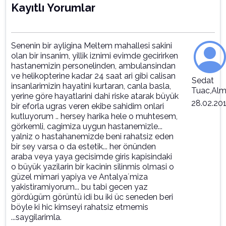
Kayıtlı Yorumlar
Senenin bir ayligina Meltem mahallesi sakini
olan bir insanim, yillik iznimi evimde gecirirken
hastanemizin personelinden, ambulansindan
ve helikopterine kadar 24 saat ari gibi calisan
Sedat
insanlarimizin hayatini kurtaran, canla basla,
Tuac,Al
yerine göre hayatlarini dahi riske atarak büyük
28.02.201
bir eforla ugras veren ekibe sahidim onlari
kutluyorum .. hersey harika hele o muhtesem,
görkemli, cagimiza uygun hastanemizle...
yalniz o hastahanemizde beni rahatsiz eden
bir sey varsa o da estetik... her önünden
araba veya yaya gecisimde giris kapisindaki
o büyük yazilarin bir kacinin silinmis olmasi o
güzel mimari yapiya ve Antalya´miza
yakistiramiyorum... bu tabi gecen yaz
gördügüm görüntü idi bu iki üc seneden beri
böyle ki hic kimseyi rahatsiz etmemis
...saygilarimla.