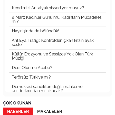
Kendimizi Antalyalı hissediyor muyuz?
8 Mart: Kadınlar Günü mü, Kadınların Mücadelesi
mi?
Hayır işinde de bölündük!..
Antalya Trafiği: Kontrolden çıkan krizin ayak
sesleri
Kültür Erozyonu ve Sessizce Yok Olan Türk
Müziği
Ders Olur mu Acaba?
Terörsüz Türkiye mi?
Demokrasi sandıktan değil, mahkeme
koridorlarından mı çıkacak?
Gazetecinin kaderi!..
ÇOK OKUNAN
Turizmde Herşey Dahil Sistemi tartışılmalı
HABERLER
MAKALELER