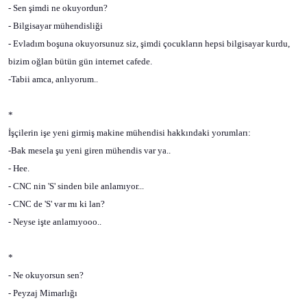
- Sen şimdi ne okuyordun?
- Bilgisayar mühendisliği
- Evladım boşuna okuyorsunuz siz, şimdi çocukların hepsi bilgisayar kurdu,
bizim oğlan bütün gün internet cafede.
-Tabii amca, anlıyorum..
*
İşçilerin işe yeni girmiş makine mühendisi hakkındaki yorumları:
-Bak mesela şu yeni giren mühendis var ya..
- Hee.
- CNC nin 'S' sinden bile anlamıyor...
- CNC de 'S' var mı ki lan?
- Neyse işte anlamıyooo..
*
- Ne okuyorsun sen?
- Peyzaj Mimarlığı