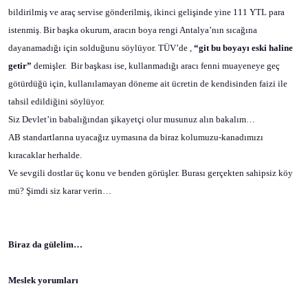
bildirilmiş ve araç servise gönderilmiş, ikinci gelişinde yine 111 YTL para
istenmiş. Bir başka okurum, aracın boya rengi Antalya’nın sıcağına
dayanamadığı için solduğunu söylüyor. TÜV’de ,
“git bu boyayı eski haline
getir”
demişler.
Bir başkası ise, kullanmadığı aracı fenni muayeneye geç
götürdüğü için, kullanılamayan döneme ait ücretin de kendisinden faizi ile
tahsil edildiğini söylüyor.
Siz Devlet’in babalığından şikayetçi olur musunuz alın bakalım…
AB standartlarına uyacağız uymasına da biraz kolumuzu-kanadımızı
kıracaklar herhalde.
Ve sevgili dostlar üç konu ve benden görüşler. Burası gerçekten sahipsiz köy
mü? Şimdi siz karar verin…
Biraz da gülelim…
Meslek yorumları