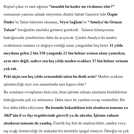
Kişisel çıkar ve rant uğruna
“insanlık bu kadar mı vicdansız olur?”
sorusunun yanıtını almak isteyenler, dünkü Sabah Gazetesi’nde
Özgür
Önder
’in Talan haberini okuması,
Veysi Sağlam
’ın
“Antalya’da Orman
Talanı”
fotoğrafını mutlaka görmesi gerekirdi.
Talanın bilançosuna
baktığınızda yürekleriniz daha da acıyacak. Çünkü Antalya’da maden
ocaklarının ormana ve doğaya verdiği zarar, yangından beş beter.
11 yılda
meydana gelen 2 bin 350 yangında 22 bin hektar orman alanı yanarken,
aynı süre değil, sadece son beş yılda maden ocakları 37 bin hektar ormanı
yok etti.
Peki niçin son beş yılda ormandaki talan bu denli arttı?
Maden ocakları
işletmeciliği niye son zamanlarda rant kapısı oldu?
Bu soruların cevaplarını hem izin, hem işletme ruhsatı alanların kimliklerine
baktığınızda çok iyi anlarsınız. Daha önce de yazdım cevap vermediler. Bir
kez daha iddia ediyorum.
Bu konuda bakanlıktan izin alanların tamamı ya
AKP’nin il ve ilçe örgütlerinde görevli ya da akraba. İşletme ruhsatı
alanların tamamı da yandaş.
Üstelik hiç biri de madencilikle, maden veya
taş ocağı iletmeciliği ile alakadar bir meslekle iştigal etmiyor. Örneğin en çok