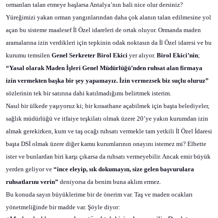
ormanları talan etmeye başlarsa Antalya’nın hali nice olur dersiniz?
Yüreğimizi yakan orman yangınlarından daha çok alanın talan edilmesine yol
açan bu sisteme maalesef İl Özel idareleri de ortak oluyor. Ormanda maden
aramalarına izin verdikleri için tepkinin odak noktasın da İl Özel idaresi ve bu
kurumu temsilen
Genel Serkreter Birol Ekici
yer alıyor.
Birol Ekici’nin
;
“Yasal olarak Maden İşleri Genel Müdürlüğü’nden ruhsat alan firmaya
izin vermekten başka bir şey yapamayız. İzin vermezsek biz suçlu oluruz”
sözlerinin tek bir satırına dahi katılmadığımı belirtmek isterim.
Nasıl bir ülkede yaşıyoruz ki; bir kıraathane açabilmek için başta belediyeler,
sağlık müdürlüğü ve itfaiye teşkilatı olmak üzere 20’ye yakın kurumdan izin
almak gerekirken, kum ve taş ocağı ruhsatı vermekle tam yetkili İl Özel İdaresi
başta DSİ olmak üzere diğer kamu kurumlarının onayını istemez mi? Elbette
ister ve bunlardan biri karşı çıkarsa da ruhsatı vermeyebilir. Ancak emir büyük
yerden geliyor ve
“ince eleyip, sık dokumayın, size gelen başvurulara
ruhsatlarını verin”
deniyorsa da benim buna aklım ermez.
Bu konuda sayın büyüklerime bir de önerim var. Taş ve maden ocakları
yönetmeliğinde bir madde var. Şöyle diyor: