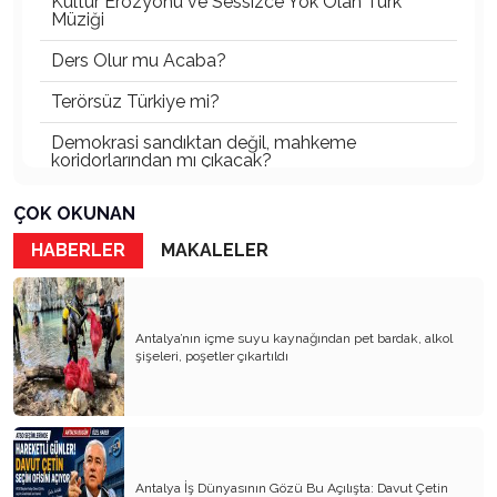
Kültür Erozyonu ve Sessizce Yok Olan Türk
Müziği
Ders Olur mu Acaba?
Terörsüz Türkiye mi?
Demokrasi sandıktan değil, mahkeme
koridorlarından mı çıkacak?
Gazetecinin kaderi!..
ÇOK OKUNAN
Turizmde Herşey Dahil Sistemi tartışılmalı
HABERLER
MAKALELER
MB Başkanı ve Şimşek’e
Padişahın Vergi Deneyi!..
Antalya’nın içme suyu kaynağından pet bardak, alkol
şişeleri, poşetler çıkartıldı
Erdoğan ve Özel’e açık mektup!..
Bahçeli siyasetin zirvesine oturdu!..
Artık yeter!.. Başka Antalya yok!..
Milli Eğitim cemaatlere mi teslim ediliyor?
Antalya İş Dünyasının Gözü Bu Açılışta: Davut Çetin