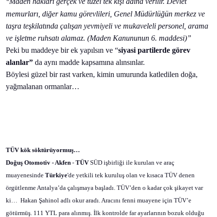
Maden hakları gerçek ve tüzel tek kişi adına verilir. Devlet
“
memurları, diğer kamu görevlileri, Genel Müdürlüğün merkez ve
taşra teşkilatında çalışan yevmiyeli ve mukaveleli personel, arama
ve işletme ruhsatı alamaz. (Maden Kanununun 6. maddesi)”
Peki bu maddeye bir ek yapılsın ve “
siyasi partilerde görev
alanlar”
da aynı madde kapsamına alınsınlar.
Böylesi güzel bir rast varken, kimin umurunda katledilen doğa,
yağmalanan ormanlar…
TÜV kök söktürüyormuş…
Doğuş Otomotiv - Akfen
-
TÜV
SÜD işbirliği ile kurulan ve araç
muayenesinde
Türkiye
'de yetkili tek kuruluş olan ve kısaca TÜV denen
örgütlenme Antalya’da çalışmaya başladı. TÜV’den o kadar çok şikayet var
ki…
Hakan Şahinol adlı okur aradı. Aracını fenni muayene için TÜV’e
götürmüş. 111 YTL para alınmış. İlk kontrolde far ayarlarının bozuk olduğu