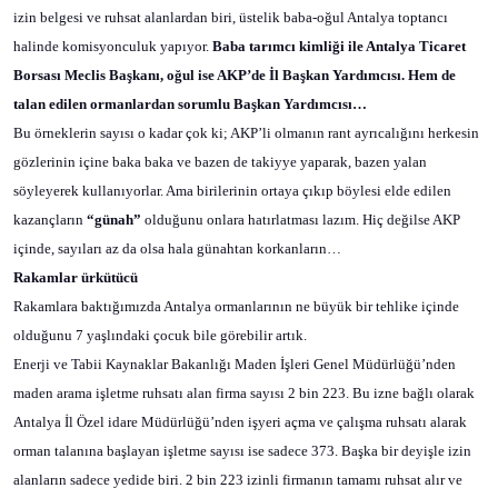
izin belgesi ve ruhsat alanlardan biri, üstelik baba-oğul Antalya toptancı
halinde komisyonculuk yapıyor.
Baba tarımcı kimliği ile Antalya Ticaret
Borsası Meclis Başkanı, oğul ise AKP’de İl Başkan Yardımcısı. Hem de
talan edilen ormanlardan sorumlu Başkan Yardımcısı…
Bu örneklerin sayısı o kadar çok ki; AKP’li olmanın rant ayrıcalığını herkesin
gözlerinin içine baka baka ve bazen de takiyye yaparak, bazen yalan
söyleyerek kullanıyorlar. Ama birilerinin ortaya çıkıp böylesi elde edilen
kazançların
“günah”
olduğunu onlara hatırlatması lazım. Hiç değilse AKP
içinde, sayıları az da olsa hala günahtan korkanların…
Rakamlar ürkütücü
Rakamlara baktığımızda Antalya ormanlarının ne büyük bir tehlike içinde
olduğunu 7 yaşlındaki çocuk bile görebilir artık.
Enerji ve Tabii Kaynaklar Bakanlığı Maden İşleri Genel Müdürlüğü’nden
maden arama işletme ruhsatı alan firma sayısı 2 bin 223. Bu izne bağlı olarak
Antalya İl Özel idare Müdürlüğü’nden işyeri açma ve çalışma ruhsatı alarak
orman talanına başlayan işletme sayısı ise sadece 373. Başka bir deyişle izin
alanların sadece yedide biri. 2 bin 223 izinli firmanın tamamı ruhsat alır ve