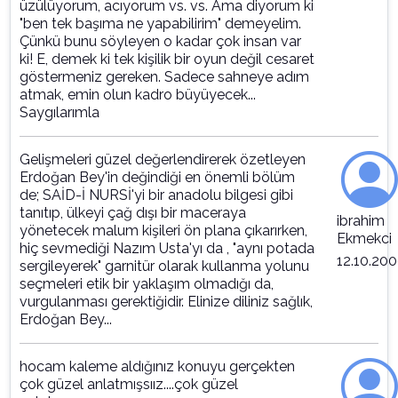
üzülüyorum, acıyorum vs. vs. Ama diyorum ki
"ben tek başıma ne yapabilirim" demeyelim.
Çünkü bunu söyleyen o kadar çok insan var
ki! E, demek ki tek kişilik bir oyun değil cesaret
göstermeniz gereken. Sadece sahneye adım
atmak, emin olun kadro büyüyecek...
Saygılarımla
Gelişmeleri güzel değerlendirerek özetleyen
Erdoğan Bey'in değindiği en önemli bölüm
de; SAİD-İ NURSİ'yi bir anadolu bilgesi gibi
tanıtıp, ülkeyi çağ dışı bir maceraya
ibrahim
yönetecek malum kişileri ön plana çıkarırken,
Ekmekci
hiç sevmediği Nazım Usta'yı da , "aynı potada
12.10.20
sergileyerek" garnitür olarak kullanma yolunu
seçmeleri etik bir yaklaşım olmadığı da,
vurgulanması gerektiğidir. Elinize diliniz sağlık,
Erdoğan Bey...
hocam kaleme aldığınız konuyu gerçekten
çok güzel anlatmışsıız....çok güzel