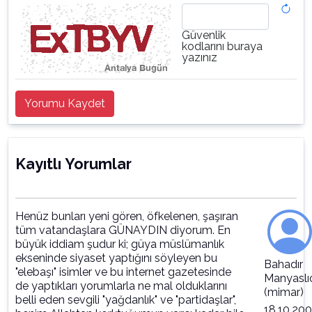
Güvenlik
kodlarını buraya
yazınız
Yorumu Kaydet
Kayıtlı Yorumlar
Henüz bunları yeni gören, öfkelenen, şaşıran
tüm vatandaşlara GÜNAYDIN diyorum. En
büyük iddiam şudur ki; güya müslümanlık
ekseninde siyaset yaptığını söyleyen bu
Bahadır
"elebaşı" isimler ve bu internet gazetesinde
Manyaslı
de yaptıkları yorumlarla ne mal olduklarını
(mimar)
belli eden sevgili "yağdanlık" ve "partidaşlar",
18.10.20