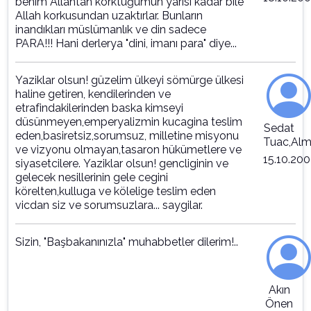
benim Allahtan korktuğumun yarısı kadar bile
Allah korkusundan uzaktırlar. Bunların
inandıkları müslümanlık ve din sadece
PARA!!! Hani derlerya "dini, imanı para" diye...
Yaziklar olsun! güzelim ülkeyi sömürge ülkesi
haline getiren, kendilerinden ve
etrafindakilerinden baska kimseyi
düsünmeyen,emperyalizmin kucagina teslim
Sedat
eden,basiretsiz,sorumsuz, milletine misyonu
Tuac,Al
ve vizyonu olmayan,tasaron hükümetlere ve
15.10.20
siyasetcilere. Yaziklar olsun! gencliginin ve
gelecek nesillerinin gele cegini
körelten,kulluga ve kölelige teslim eden
vicdan siz ve sorumsuzlara... saygilar.
Sizin, "Başbakanınızla" muhabbetler dilerim!..
Akın
Önen