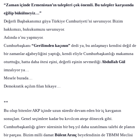
“Zaman içinde Ermenistan’ın talepleri çok önemli. Bu talepler karşısında
eğilip bükülmeyiz…”
Değerli Başbakanımız güya Türkiye Cumhuriyeti’ni savunuyor. Bizim
hakkımızı, hukukumuzu savunuyor.
Aslında o’nu yapmıyor.
Cumhurbaşkanı
“Gerilimden kaçının”
dedi ya, bu anlaşmayı kendisi değil de
bir zamanlar ağabeyliğini yaptığı, kendi eliyle Cumhurbaşkanlığı makamına
oturttuğu, hatta daha ötesi eşini, değerli eşinin sevmediği
Abdullah Gül
imzalıyor ya…
Mesele burada…
Demokratik açılım filan hikaye…
**
Bu olup bitenler AKP içinde uzun süredir devam eden bir iç kavganın
sonuçları. Genel seçimlere kadar bu kıvılcım ateşe dönecek gibi.
Cumhurbaşkanlığı görev süresinin bir beş yıl daha uzatılması talebi de planın
bir parçası. Bizim milli damat
Bülent Arınç
beyefendinin de TBMM Meclisi