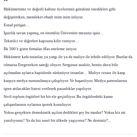
**
Hükümetimiz ve değerli kabine üyelerimiz gündemi istedikleri gibi
değiştirirken, memleket efradı inim inim inliyor.
Esnaf perişan…
İşsizlik tavan yapmış, en önemlisi Üniversite mezunu işsiz…
Tekstilci ve diğerleri kapısına kilit vuruyor…
İlk 500’e giren firmalar iflas erteleme istiyor.
Hükümete kafa tutanlar, ya yargı ile ya da maliye ile tehdit ediliyor. Bunlar da
olmazsa Eregenekon sanığı oluyor. Sorgusuz sualsiz, henüz dava bile
açılmadan aylarca hapislerde sürünüyor insanlar… Maliye cezası ile karşı
karşıya medya susturulmaya çalışılıyor. Ve başarılıyor. Medya patronlarına
işten atılacaklar listesi verilerek pazarlıklar yapılıyor.
Sivil toplum örgütleri bir bir ele geçiriliyor. Bu örgütlerdeki kamu
çalışanlarının oylarına ipotek konuluyor.
Yoksa gerçekten demokratik açılım dedikleri şey bu mudur? Yoksa biz mi
yanılıyoruz? Ya da biz nasıl bir ülkede yaşıyoruz? Ne dersiniz?...