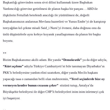
Başkanlığı görevinden sonra sivri dilini kullanmak üzere Başbakan
Yardımcılığı görevine getirilmesi de planın başka bir parçası… ABD ile
ilişkilerin Fettullah betefendi aracılığı ile yürütülmesi de, değerli
Başbakanımızın aralarınas Mevlana hazretleri ve Yunus Emfre’yi de karıştırıp
tereyağdan kıl çekme misali Said_i Nursi’yi övmesi, daha doğrusu onu da
ünlü düşünürlerle aynı kefeye koyarak yasallaştırması da planın bir başka
boyutu.
**
Bizim Başbakanımız akıllı adam. Bir yanda
“Demokratik”
ya da diğer adıyla,
“Kürt açılımı”
adıyla Türkiye Cumhuriyeti’ni bile tanımayan Diyarbakır’ın
PKK’lı belediyesine yardım elini uzatırken, diğer yanda Meclis başkanı
yapacağı taaa o zamandan belli olan muhteremin,
“Yerel seçimlerde bize oy
vermeyen kentler bunun cezasını çeker”
sözünü tutup, Antalya’da
Büyükşehir belediyesi ile diğer CHP’li belediyeleri inim inim inletmeyi çok
iyi başarıyor.