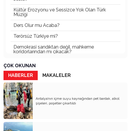
Kültür Erozyonu ve Sessizce Yok Olan Türk
Müziği
Ders Olur mu Acaba?
Terörsüz Türkiye mi?
Demokrasi sandıktan değil, mahkeme
koridorlarından mı çıkacak?
Gazetecinin kaderi!..
ÇOK OKUNAN
Turizmde Herşey Dahil Sistemi tartışılmalı
HABERLER
MAKALELER
MB Başkanı ve Şimşek’e
Padişahın Vergi Deneyi!..
Antalya’nın içme suyu kaynağından pet bardak, alkol
şişeleri, poşetler çıkartıldı
Erdoğan ve Özel’e açık mektup!..
Bahçeli siyasetin zirvesine oturdu!..
Artık yeter!.. Başka Antalya yok!..