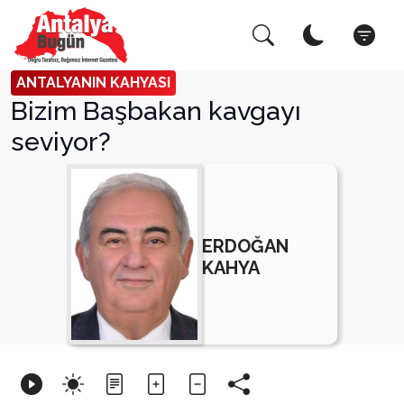
Arama Yap!
Kapat
ANTALYANIN KAHYASI
Bizim Başbakan kavgayı
seviyor?
ERDOĞAN
KAHYA