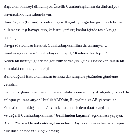
Başbakan kimseyi dinlemiyor. Üstelik Cumhurbaşkanını da dinlemiyor.
Kavgacılık onun ruhunda var.
Hani Kaçarlı (Gacara)
Yörükleri gibi. Kaçarlı yörüğü kavga edecek birini
bulamazsa taşı havaya atıp, kafasını yardırır, kanlar içinde taşla kavga
edermiş.
Kavga söz konusu ise artık Cumhurbaşkanı filan da tanımıyor…
Kendisi için sadece Cumhurbaşkanı değil,
“Kader arkadaşı…”
Neden bu konuyu gündeme getirdim sormayın. Çünkü Başbakanımızın bu
konudaki tutumu yeni değil.
Bunu değerli Başbakanımızın tutarsız davranışları yüzünden gündeme
getirdim.
Cumhurbaşkanı Ermenistan ile aramızdaki sorunları büyük ölçüde çözecek bir
anlaşmaya imza atıyor. Üstelik ABD’nin, Rusya’nın ve AB’yi temsilen
Fransa’nın tanıklığında… Asklında bu tam bir demokratik açılım…
Ve değerli Cumhurbaşkanımız
“Gerilimden kaçının”
açıklaması yapıyor.
Bizim
“Sözde Demokratik açılım ustası”
Başbakanımızın henüz anlaşma
bile imzalanmadan ilk açıklaması;