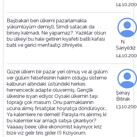
14.10.20
Başbakan ben ülkemi pazarlamakla
yükümlüyüm demişti. Simdi satacak da
birsey kalmadı. Ne yapamaz?. Yazıklar olsun
bu ülkeyi bu hale getiren kıyafeti batili kafası
N.
batıl ve gerici menfaatçi zihniyete.
Sarıyıldız
14.10.20
Güzel ülkem bir pazar yeri olmuş ve al gülüm
ver gülüm felsefesinin hakim olduğu sisteme
kalburun altındaki, üstündeki herkes
hemencecik adapte oluvermiş. Gençlik
Şenay
ülkesine isyan ediyor. Oysaki ülkemin taşı
Bıtırak
toprağı çok masum. Onu parmaklarının
13.10.20
ucuna almış fırsatçılar, hoyratça döndürüyor...
Ya kalemlere ne demeli! Parayla mı alınmış ki
bu kalemler kar amaçlı satışa çıkarılıyor?
Vaaaay beee; ülke ekonomist kaynıyor, kriz
bize vız gelir tırıs gider (!) Kızıyorum,