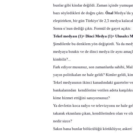
bunlar gibi kindar değildi. Zaman içinde yumuşar,
bazı söyledikleri de doğru çıktı.
Özal
Medya’da ye
eleştirirken, bir gün Türkiye’de 2,5 medya kalac
Sonra o’nun dediği çıktı. Formül de gayet açıktı:
Tekel medyası (1)+ Dinci Medya (1)+ Ulusalcı M
Şimdilerde bu denklem yön değiştirdi. Ya da medya
medyaya bıraktı ve de dinci medya ile aynı amaçla
kimbilir?...
Fark ediyor musunuz, son zamanlarda sahibi, Maliy
yayın politikaları ne hale geldi? Kimler geldi, ki
Tekel medyasının ikinci kanadındaki gazeteler ve
bankalarından
kendilerine verilen adeta karşılıks
kime hizmet ettiğini sanıyorsunuz?
Ya devletin koca radyo ve televizyonu ne hale g
takarak ekranlara çıkan, kendilerinden olan ve ol
nedir sizce?
Sakın bana bunlar bölücülüğü körüklüyor, askeri 