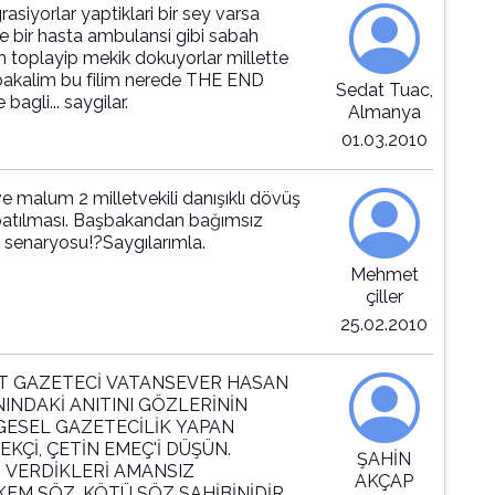
siyorlar yaptiklari bir sey varsa
le bir hasta ambulansi gibi sabah
 toplayip mekik dokuyorlar millette
..bakalim bu filim nerede THE END
Sedat Tuac,
bagli... saygilar.
Almanya
01.03.2010
 malum 2 milletvekili danışıklı dövüş
kapatılması. Başbakandan bağımsız
 senaryosu!?Saygılarımla.
Mehmet
çiller
25.02.2010
İT GAZETECİ VATANSEVER HASAN
NINDAKİ ANITINI GÖZLERİNİN
GESEL GAZETECİLİK YAPAN
KÇİ, ÇETİN EMEÇ'İ DÜŞÜN.
ŞAHİN
 VERDİKLERİ AMANSIZ
AKÇAP
KEM SÖZ, KÖTÜ SÖZ SAHİBİNİDİR.