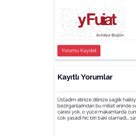
Yorumu Kaydet
Kayıtlı Yorumlar
Üstadim elinize dilinize saglik halk
bezirganlarindan bu millet eninde 
caresi yok, o yüce makamlarda cumhu
cok yasadi hic biri baki olamadi... say