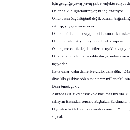
için gençliğe yavaş yavaş şerbet enjekte ediyor
Onlar halkı bilgilendirmiyor, bilinçlendiriyor…
Onlar basın özgürlüğünü değil, basının bağımlılığ
çıkarıp, yaygara yapıyorlar.
Onlar bu ülkenin en saygın iki kurumu olan asker v
Onlar muhabirlik yapmıyor muhbirlik yapıyorlar.
Onlar gazetecilik değil, birilerine uşaklık yapıyo
Onlar ellerinde binlerce sahte dosya, milyonlarca
taşıyorlar…
Hatta onlar; daha da ileriye gidip, daha dün, “Dün 
diye ülkeyi ikiye bölen muhterem milletvekilinin ç
Daha örnek çok…
Aslında aklı- fikri basmak ve basılmak üzerine ku
sallayan Basından sorunlu Başbakan Yardımcısı
O yüzden haklı Başbakan yardımcımız… Yerden gö
sıçmak…