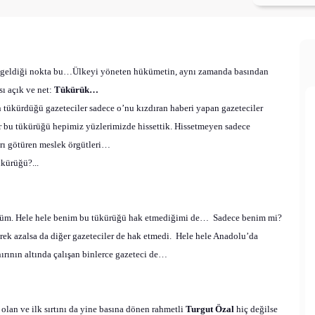
in geldiği nokta bu…Ülkeyi yöneten hükümetin, aynı zamanda basından
ı açık ve net:
Tükürük…
tükürdüğü gazeteciler sadece o’nu kızdıran haberi yapan gazeteciler
r bu tükürüğü hepimiz yüzlerimizde hissettik. Hissetmeyen sadece
arı götüren meslek örgütleri…
kürüğü?...
ndüm. Hele hele benim bu tükürüğü hak etmediğimi de…
Sadece benim mi?
ek azalsa da diğer gazeteciler de hak etmedi.
Hele hele Anadolu’da
nırının altında çalışan binlerce gazeteci de…
r olan ve ilk sırtını da yine basına dönen rahmetli
Turgut Özal
hiç değilse