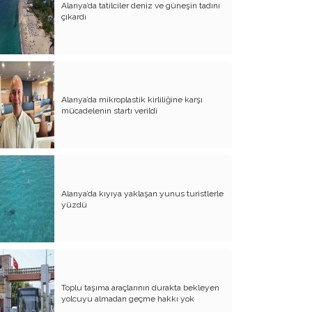
Alanya’da tatilciler deniz ve güneşin tadını
çıkardı
Atalay olayı; yargıyı yönetenlerin
darbesidir!..
CHP’de ne değişti?
Eğitim Sisteminde Sorunlar ve Çözüm
Önerileri
Alanya’da mikroplastik kirliliğine karşı
mücadelenin startı verildi
Cumhuriyet’in 100. Yılı ve AB İlişkileri
Şehitler üzerinden siyaset!..
Belediye Başkanı'na Neden Oy
Vermeliyim?
Alanya’da kıyıya yaklaşan yunus turistlerle
yüzdü
AKP'nin Mülteci Politikası ve
şehitlerimiz!..
Geleceğimize biz karar verelim!..
Kamacı’nın resti!.. İYİ Parti’nin kararı
Toplu taşıma araçlarının durakta bekleyen
Emine öğretmenim; Atatürk sizlere
yolcuyu almadan geçme hakkı yok
güvendi!..