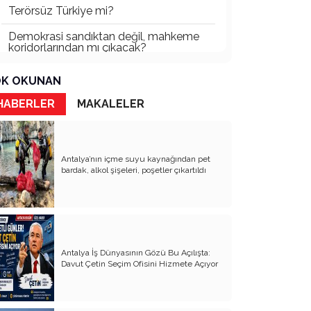
Terörsüz Türkiye mi?
Demokrasi sandıktan değil, mahkeme
koridorlarından mı çıkacak?
Gazetecinin kaderi!..
K OKUNAN
Turizmde Herşey Dahil Sistemi
HABERLER
MAKALELER
tartışılmalı
MB Başkanı ve Şimşek’e
Antalya’nın içme suyu kaynağından pet
Padişahın Vergi Deneyi!..
bardak, alkol şişeleri, poşetler çıkartıldı
Erdoğan ve Özel’e açık mektup!..
Bahçeli siyasetin zirvesine oturdu!..
Artık yeter!.. Başka Antalya yok!..
Antalya İş Dünyasının Gözü Bu Açılışta:
Milli Eğitim cemaatlere mi teslim
Davut Çetin Seçim Ofisini Hizmete Açıyor
ediliyor?
Liyakatın Gözyaşları!..