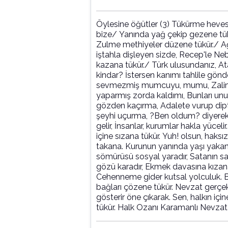
Öylesine öğütler (3) Tükürme hevesl
bize/ Yanında yağ çekip gezene tükü
Zulme methiyeler düzene tükür./ Ağz
iştahla dişleyen sizde, Recep'le Ne
kazana tükür./ Türk ulusundanız, At
kindar? İstersen kanımı tahlile gönder
sevmezmiş mumcuyu, mumu, Zalimce
yaparmış zorda kaldımı, Bunları unu
gözden kaçırma, Adalete vurup dip
şeyhi uçurma, ?Ben oldum? diyerek 
gelir, İnsanlar, kurumlar hakla yücelir.
içine sızana tükür. Yuh! olsun, haksı
takana. Kurunun yanında yaşı yakan
sömürüsü sosyal yaradır, Satanın sav
gözü karadır, Ekmek davasına kızana
Cehenneme gider kutsal yolculuk. Bir
bağları çözene tükür. Nevzat gerçe
gösterir öne çıkarak. Sen, halkın iç
tükür. Halk Ozanı Karamanlı Nevza