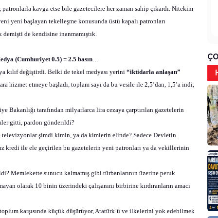
 patronlarla kavga etse bile gazetecilere her zaman sahip çıkardı. Nitekim
ni yeni başlayan tekelleşme konusunda üstü kapalı patronları
ak demişti de kendisine inanmamıştık.
ÇO
edya (Cumhuriyet 0.5) = 2.5 basın
…
 kılıf değiştirdi. Belki de tekel medyası yerini
“iktidarla anlaşan”
ra hizmet etmeye başladı, toplam sayı da bu vesile ile 2,5’dan, 1,5’a indi,
e Bakanlığı tarafından milyarlarca lira cezaya çarptırılan gazetelerin
mler gitti, pardon gönderildi?
 televizyonlar şimdi kimin, ya da kimlerin elinde? Sadece Devletin
ız kredi ile ele geçirilen bu gazetelerin yeni patronları ya da vekillerinin
eldi? Memlekette sunucu kalmamış gibi türbanlarının üzerine peruk
mayan olarak 10 binin üzerindeki çalışanını birbirine kırdıranların amacı
toplum karşısında küçük düşürüyor, Atatürk’ü ve ilkelerini yok edebilmek