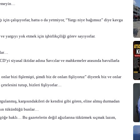
 demeyin…
ı için çalışıyorlar, hatta o da yetmiyor, “Yargı niye bağımsız” diye kavga
e yargıyı yok etmek için işbirlikçiliği görev sayıyorlar.
rlar…
 CD’yi siyasal iktidar adına Savcılar ve mahkemeler arasında bavullarla
onlar bizi fişlemişti, şimdi biz de onları fişliyoruz” diyerek biz ve onlar
etelesini tutup, bizleri fişliyorlar…
rgulanmış, karşısındakileri de kendisi gibi gören, eline almış durmadan
’nın tükürdüğü bunlar…
ğe haklı… Bu gazetelerin değil ağızlarına tükürmek sıçmak lazım,