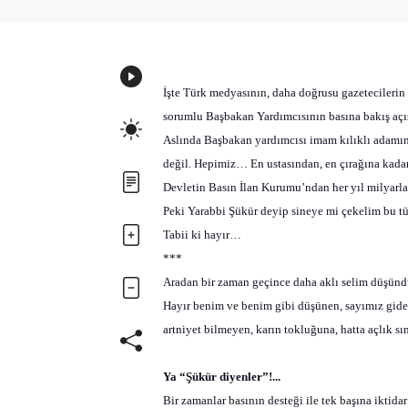
İşte Türk medyasının, daha doğrusu gazeteciler
sorumlu Başbakan Yardımcısının basına bakış açıs
Aslında Başbakan yardımcısı imam kılıklı adamın 
değil. Hepimiz… En ustasından, en çırağına kada
Devletin Basın İlan Kurumu’ndan her yıl milyarl
Peki Yarabbi Şükür deyip sineye mi çekelim bu tü
Tabii ki hayır…
***
Aradan bir zaman geçince daha aklı selim düşü
Hayır benim ve benim gibi düşünen, sayımız gider
artniyet bilmeyen, karın tokluğuna, hatta açlık sı
Ya “Şükür diyenler”!...
Bir zamanlar basının desteği ile tek başına iktida