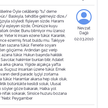
ilerine Öyle celãllenip "tu" deme
r./ Baskıyla, tehditle gelmeyiz dize,/
ıyla söyledi; fişleyen sizde, Haramı
bi'yi eşleyen sizde, Önünüze kuyu
Nevzat
atürk önder, Bunu bilmiyor mu izansız
Dağlı
, Yeter ki insanı ezene tükür. Karanlık,
02.03.2010
 ezermiş fırsat buldu mu. Takiyye
tan sazana tükür. Fenerle soyanı
ten göçürme. Ardından gaz verip
azana tükür. Hukun başında haklılık
 Savcılar, hakimler bunları bilir, Adalet
za arka çıkana, Yiğide alçakça yafta
a, Suçsuz insanları üzene tükür. Emek
anın derdi paradır. İşçiyi zorlama
 tükür. Haramlar akarsa hep oluk oluk,
lik bütünlükte kesildi soluk, Ulusal
k söyler göze bakarak, Halka yol
ine nifak sokarak, Sinsice huzuru bozana
t *Nebi: Peygamber