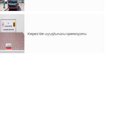
Açıkça söyleyin ‘’Cumhuriyete
karşısınız!’’
Doğayı kim koruyacak?
Kepez’de uyuşturucu operasyonu
CHP’de siyaset, başka tür siyasetçi!..
Cumhuriyetimizin 100 yılını böyle mi
kutlayacağız?
Fedakarlığı önce Cumhurbaşkanı
yapmalı!..
STK’lar ne iş yapar?
Kavga istemiyoruz!..
Çavuşoğlu ve Antalya vizyonu
Korkalım mı?
İYİ Parti’de temayül sancısı!..