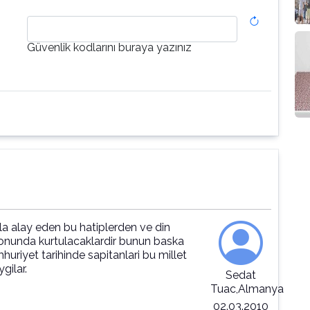
Güvenlik kodlarını buraya yazınız
iyla alay eden bu hatiplerden ve din
sonunda kurtulacaklardir bunun baska
riyet tarihinde sapitanlari bu millet
gilar.
Sedat
Tuac,Almanya
02.03.2010