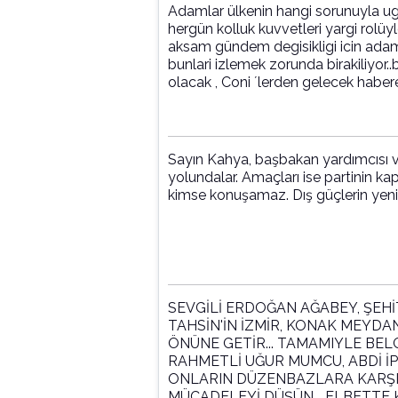
Adamlar ülkenin hangi sorunuyla ugra
hergün kolluk kuvvetleri yargi rolüy
aksam gündem degisikligi icin adam
bunlari izlemek zorunda birakiliyor
olacak , Coni ´lerden gelecek habere 
Sayın Kahya, başbakan yardımcısı ve
yolundalar. Amaçları ise partinin 
kimse konuşamaz. Dış güçlerin yeni
SEVGİLİ ERDOĞAN AĞABEY, ŞEH
TAHSİN'İN İZMİR, KONAK MEYDA
ÖNÜNE GETİR... TAMAMIYLE BEL
RAHMETLİ UĞUR MUMCU, ABDİ İPE
ONLARIN DÜZENBAZLARA KARŞI
MÜCADELEYİ DÜŞÜN... ELBETTE 