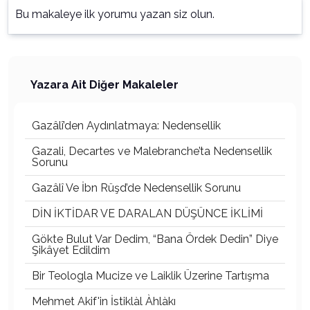
Bu makaleye ilk yorumu yazan siz olun.
Yazara Ait Diğer Makaleler
Gazâlî’den Aydınlatmaya: Nedensellik
Gazali, Decartes ve Malebranche’ta Nedensellik
Sorunu
Gazâlî Ve İbn Rüşd’de Nedensellik Sorunu
DİN İKTİDAR VE DARALAN DÜŞÜNCE İKLİMİ
Gökte Bulut Var Dedim, “Bana Ördek Dedin” Diye
Şikâyet Edildim
Bir Teologla Mucize ve Laiklik Üzerine Tartışma
Mehmet Akif'in İstiklàl Àhlàkı