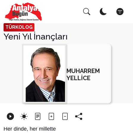
Arama Yap!
Kapat
TÜRKOLOG
Yeni Yıl İnançları
MUHARREM
YELLİCE
Her dinde, her millette