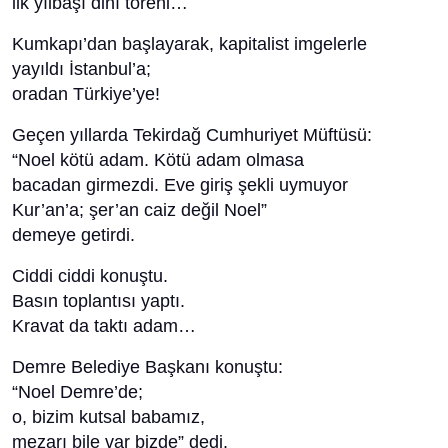
ilk yılbaşı dinî töreni…
Kumkapı’dan başlayarak, kapitalist imgelerle
yayıldı İstanbul’a;
oradan Türkiye’ye!
Geçen yıllarda Tekirdağ Cumhuriyet Müftüsü:
“Noel kötü adam. Kötü adam olmasa
bacadan girmezdi. Eve giriş şekli uymuyor
Kur’an’a; şer’an caiz değil Noel”
demeye getirdi.
Ciddi ciddi konuştu.
Basın toplantısı yaptı.
Kravat da taktı adam…
Demre Belediye Başkanı konuştu:
“Noel Demre’de;
o, bizim kutsal babamız,
mezarı bile var bizde” dedi.