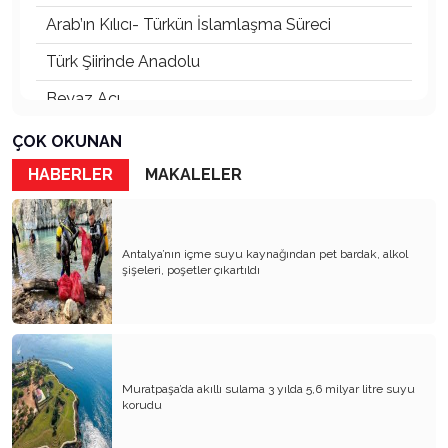
Arab’ın Kılıcı- Türkün İslamlaşma Süreci
Türk Şiirinde Anadolu
Beyaz Acı
Rhodıapolıs:Kumluca Ovasına Bakan Kayıp Şehir
ÇOK OKUNAN
Atsız’ı Bahane Ederek Atatürk’e ve Cumhuriyet’e
HABERLER
MAKALELER
Saldırmak
3 Mayıs 1944’ten Bugüne Türkçülük:
Cumhuriyet’in Kurucu Fikrinden Bir Diriliş
Antalya’nın içme suyu kaynağından pet bardak, alkol
Hafızasına
şişeleri, poşetler çıkartıldı
Devletin Laik Kimliğinden Ödün – Mevlid’den
Menzil’e, Ayrılıkçılıktan Umut Hakkına
Toplumcu Gerçekçi Edebiyat Dünyada Niçin
Tıkandı?
Muratpaşa’da akıllı sulama 3 yılda 5,6 milyar litre suyu
Oktay Sinanoğlu’nun Dil ve Tarih
korudu
Hegemonyasına Eleştirel Bir Bakış