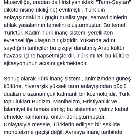
Museviliğe, oradan da Hristiyanlıktaki "Tanrı-Şeytan"
dikotomisine (ikiliğine) evrilmiştir. Türk din
anlayışındaki bu güçlü dualist yapı, semavi dinlerin
ahlak yasalarının temelini oluşturmuştur. Bu temel
Türk’tür. Kadim Türk inanç sistemi yerellikten
evrenselliğe ulaşan bir çizgidir. Yukarıda adını
saydığım tarihçiler bu çizgiyi daraltmış Arap kültür
havzası içine hapsetmişlerdir. Türk milleti bu kültürel
ajitasyonunun acısını çekmektedir.​​
Sonuç olarak Türk inanç sistemi, animizmden güneş
kültüne, hiyerarşik yüksek tanrı anlayışından güçlü
dualizme uzanan çok katmanlı bir kozmolojidir. Türk
toplulukları Budizm, Maniheizm, Hristiyanlık ve
İslamiyet ile temas etmiş; bu sistemleri yalnız kabul
etmekle kalmamış, onları dönüştürmüştür.
Dolayısıyla mesele, Türklerin edilgen bir şekilde
monoteizme geçişi değil; Avrasya inanç tarihinde