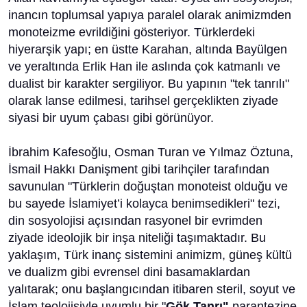
inancın toplumsal yapıya paralel olarak animizmden
monoteizme evrildiğini gösteriyor. Türklerdeki
hiyerarşik yapı; en üstte Karahan, altında Bayülgen
ve yeraltında Erlik Han ile aslında çok katmanlı ve
dualist bir karakter sergiliyor. Bu yapının "tek tanrılı"
olarak lanse edilmesi, tarihsel gerçeklikten ziyade
siyasi bir uyum çabası gibi görünüyor.
İbrahim Kafesoğlu, Osman Turan ve Yılmaz Öztuna,
İsmail Hakkı Danişment gibi tarihçiler tarafından
savunulan "Türklerin doğuştan monoteist olduğu ve
bu sayede İslamiyet’i kolayca benimsedikleri" tezi,
din sosyolojisi açısından rasyonel bir evrimden
ziyade ideolojik bir inşa niteliği taşımaktadır. Bu
yaklaşım, Türk inanç sistemini animizm, güneş kültü
ve dualizm gibi evrensel dini basamaklardan
yalıtarak; onu başlangıcından itibaren steril, soyut ve
İslam teolojisiyle uyumlu bir "
Gök Tanrı"
parantezine