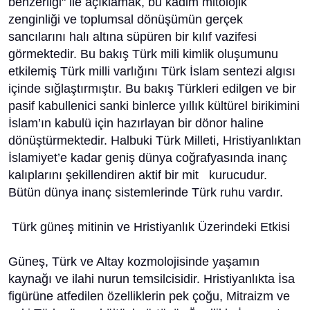
benzerliği" ile açıklamak, bu kadim mitolojik
zenginliği ve toplumsal dönüşümün gerçek
sancılarını halı altına süpüren bir kılıf vazifesi
görmektedir. Bu bakış Türk mili kimlik oluşumunu
etkilemiş Türk milli varlığını Türk İslam sentezi algısı
içinde sığlaştırmıştır. Bu bakış Türkleri edilgen ve bir
pasif kabullenici sanki binlerce yıllık kültürel birikimini
İslam’ın kabulü için hazırlayan bir dönor haline
dönüştürmektedir. Halbuki Türk Milleti, Hristiyanlıktan
İslamiyet’e kadar geniş dünya coğrafyasında inanç
kalıplarını şekillendiren aktif bir mit kurucudur.
Bütün dünya inanç sistemlerinde Türk ruhu vardır.
​ Türk güneş mitinin ve Hristiyanlık Üzerindeki Etkisi
​Güneş, Türk ve Altay kozmolojisinde yaşamın
kaynağı ve ilahi nurun temsilcisidir. Hristiyanlıkta İsa
figürüne atfedilen özelliklerin pek çoğu, Mitraizm ve