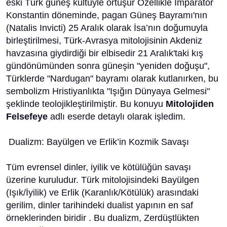
eski Türk güneş kültüyle örtüşür Özellikle İmparator
Konstantin döneminde, pagan Güneş Bayramı'nın
(Natalis Invicti) 25 Aralık olarak İsa’nın doğumuyla
birleştirilmesi, Türk-Avrasya mitolojisinin Akdeniz
havzasına giydirdiği bir elbisedir 21 Aralık'taki kış
gündönümünden sonra güneşin "yeniden doğuşu",
Türklerde "Nardugan" bayramı olarak kutlanırken, bu
sembolizm Hristiyanlıkta "Işığın Dünyaya Gelmesi"
şeklinde teolojikleştirilmiştir. Bu konuyu
Mitolojiden
Felsefeye
adlı eserde detaylı olarak işledim.
​ Dualizm: Bayülgen ve Erlik’in Kozmik Savaşı
​Tüm evrensel dinler, iyilik ve kötülüğün savaşı
üzerine kuruludur. Türk mitolojisindeki Bayülgen
(Işık/İyilik) ve Erlik (Karanlık/Kötülük) arasındaki
gerilim, dinler tarihindeki dualist yapının en saf
örneklerinden biridir . Bu dualizm, Zerdüştlükten