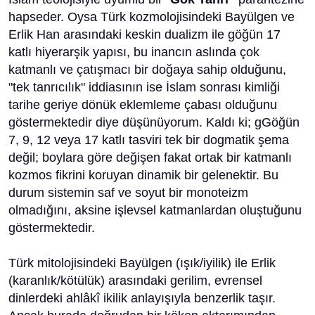
hapseder. Oysa Türk kozmolojisindeki Bayülgen ve
Erlik Han arasındaki keskin dualizm ile göğün 17
katlı hiyerarşik yapısı, bu inancın aslında çok
katmanlı ve çatışmacı bir doğaya sahip olduğunu,
"tek tanrıcılık" iddiasının ise İslam sonrası kimliği
tarihe geriye dönük eklemleme çabası olduğunu
göstermektedir diye düşünüyorum. Kaldı ki; gGöğün
7, 9, 12 veya 17 katlı tasviri tek bir dogmatik şema
değil; boylara göre değişen fakat ortak bir katmanlı
kozmos fikrini koruyan dinamik bir gelenektir. Bu
durum sistemin saf ve soyut bir monoteizm
olmadığını, aksine işlevsel katmanlardan oluştuğunu
göstermektedir.
Türk mitolojisindeki Bayülgen (ışık/iyilik) ile Erlik
(karanlık/kötülük) arasındaki gerilim, evrensel
dinlerdeki ahlâkî ikilik anlayışıyla benzerlik taşır.