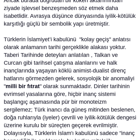
Ancak burada doğrudan bir köken aktarımından
ziyade işlevsel benzeşmeden söz etmek daha
isabetlidir. Avrasya düşünce dünyasında iyilik-kötülük
karşıtlığı güçlü bir sembolik yapı üretmiştir.
​Türklerin İslamiyet’i kabulünü "kolay geçiş" anlatısı
olarak anlamanın tarihi gerçeklikle alakası yoktur.
Taberi Tarihinde deteyları anlatılan , Talkan ve
Curcan gibi tarihsel çatışma alanlarını ve halk
inançlarında yaşayan köklü animist-dualist direnç
hatlarını görmezden gelerek, sosyolojik bir anomaliyi
"
milli bir fıtrat
" olarak sunmaktadır. Dinler tarihinin
evrimsel yasalarına göre, hiçbir inanç sistemi
başlangıç aşamasında pür bir monoteizm
sergilemez; Türk inancı da güneş mitinden beslenen,
doğa ruhlarıyla (iyeler) çevrili ve iyilik-kötülük dengesi
üzerine kurulu bir süreçten geçerek evrilmiştir.
Dolayısıyla, Türklerin İslam'ı kabulünü sadece "inanç