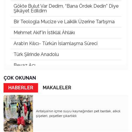
Gökte Bulut Var Dedim, “Bana Ördek Dedin” Diye
Şikâyet Edildim
Bir Teologla Mucize ve Laiklik Üzerine Tartışma
Mehmet Akif'in İstiklàl Àhlàkı
Arab’ın Kılıcı- Türkün İslamlaşma Süreci
Türk Şiirinde Anadolu
Beyaz Acı
Rhodıapolıs:Kumluca Ovasına Bakan Kayıp Şehir
ÇOK OKUNAN
Atsız’ı Bahane Ederek Atatürk’e ve Cumhuriyet’e
HABERLER
MAKALELER
Saldırmak
3 Mayıs 1944’ten Bugüne Türkçülük:
Cumhuriyet’in Kurucu Fikrinden Bir Diriliş
Antalya’nın içme suyu kaynağından pet bardak, alkol
Hafızasına
şişeleri, poşetler çıkartıldı
Devletin Laik Kimliğinden Ödün – Mevlid’den
Menzil’e, Ayrılıkçılıktan Umut Hakkına