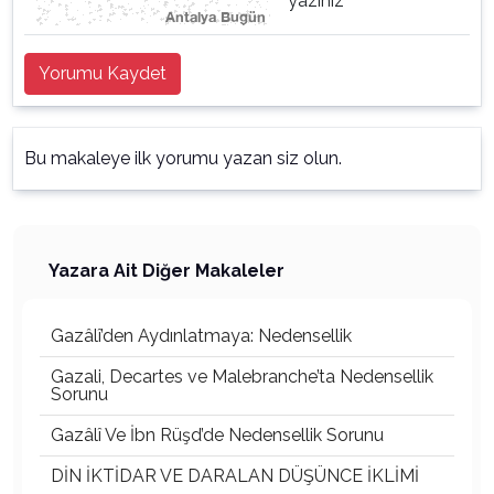
yazınız
Yorumu Kaydet
Bu makaleye ilk yorumu yazan siz olun.
Yazara Ait Diğer Makaleler
Gazâlî’den Aydınlatmaya: Nedensellik
Gazali, Decartes ve Malebranche’ta Nedensellik
Sorunu
Gazâlî Ve İbn Rüşd’de Nedensellik Sorunu
DİN İKTİDAR VE DARALAN DÜŞÜNCE İKLİMİ