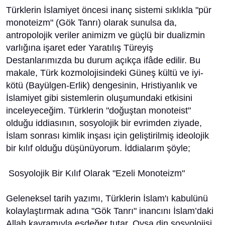
Türklerin İslamiyet öncesi inanç sistemi sıklıkla "pür
monoteizm" (Gök Tanrı) olarak sunulsa da,
antropolojik veriler animizm ve güçlü bir dualizmin
varlığına işaret eder Yaratılış Türeyiş
Destanlarımızda bu durum açıkça ifâde edilir. Bu
makale, Türk kozmolojisindeki Güneş kültü ve iyi-
kötü (Bayülgen-Erlik) dengesinin, Hristiyanlık ve
İslamiyet gibi sistemlerin oluşumundaki etkisini
inceleyeceğim. Türklerin "doğuştan monoteist"
olduğu iddiasının, sosyolojik bir evrimden ziyade,
İslam sonrası kimlik inşası için geliştirilmiş ideolojik
bir kılıf olduğu düşünüyorum. İddialarım şöyle;
​ Sosyolojik Bir Kılıf Olarak "Ezeli Monoteizm"
​Geleneksel tarih yazımı, Türklerin İslam'ı kabulünü
kolaylaştırmak adına "Gök Tanrı" inancını İslam’daki
Allah kavramıyla eşdeğer tutar. Oysa din sosyolojisi,