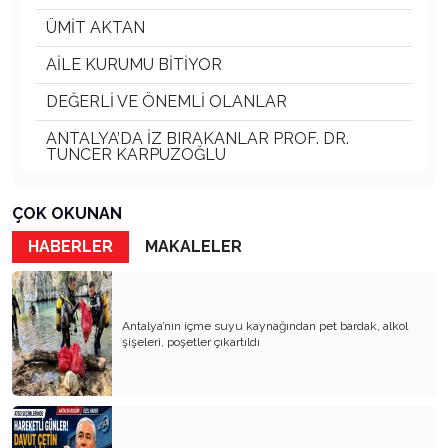
ÜMİT AKTAN
AİLE KURUMU BİTİYOR
DEĞERLİ VE ÖNEMLİ OLANLAR
ANTALYA’DA İZ BIRAKANLAR PROF. DR.
TUNCER KARPUZOĞLU
ANTALYA FALEZLERİ DOĞA HARİKASI
ÇOK OKUNAN
Ali BAHAR Ve Torun Ali BAHAR
HABERLER
MAKALELER
KÖY KAVRAMI SİLİNİYOR
DOĞADAKİ DOSTLARIMIZ VE SOKAK
HAYVANLARI
Antalya’nın içme suyu kaynağından pet bardak, alkol
şişeleri, poşetler çıkartıldı
GİRİŞİMCİ İŞ İNSANLARI ve SORUMLULUKLARI
ANTALYA KALEİÇİ ve KAYBOLAN KÜLTÜRÜ
YEREL SEÇİMLER 1989 YEREL SEÇİMLER
2024 TARİH TEKERRÜR ETTİ