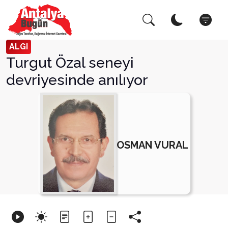
Arama Yap!
Kapat
ALGI
Turgut Özal seneyi
devriyesinde anılıyor
OSMAN VURAL