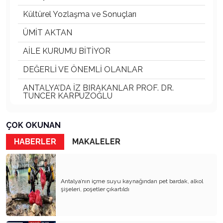
Kültürel Yozlaşma ve Sonuçları
ÜMİT AKTAN
AİLE KURUMU BİTİYOR
DEĞERLİ VE ÖNEMLİ OLANLAR
ANTALYA’DA İZ BIRAKANLAR PROF. DR.
TUNCER KARPUZOĞLU
ANTALYA FALEZLERİ DOĞA HARİKASI
ÇOK OKUNAN
Ali BAHAR Ve Torun Ali BAHAR
HABERLER
MAKALELER
KÖY KAVRAMI SİLİNİYOR
DOĞADAKİ DOSTLARIMIZ VE SOKAK
HAYVANLARI
Antalya’nın içme suyu kaynağından pet bardak, alkol
şişeleri, poşetler çıkartıldı
GİRİŞİMCİ İŞ İNSANLARI ve SORUMLULUKLARI
ANTALYA KALEİÇİ ve KAYBOLAN KÜLTÜRÜ