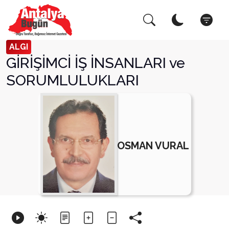
Arama Yap!
Kapat
ALGI
GİRİŞİMCİ İŞ İNSANLARI ve
SORUMLULUKLARI
OSMAN VURAL