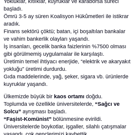
Yokluklar, kıtlıklar, kuyruklar ve karaborsa süreci
başladı.
Ömrü 3-5 ay süren Koalisyon Hükûmetleri ile istikrar
aradık.
Finans sektörü çöktü; batan, içi boşaltılan bankalar
ve vahim bankerlik olayları yaşandı.
İş insanları, gecelik banka faizlerinin %7500 olması
gibi görülmemiş uygulamalar ile karşılaştı.
Üretimin temel ihtiyacı enerjide, “elektrik ve akaryakıt
yokluğu” üretimi durdurdu.
Gıda maddelerinde, yağ, şeker, sigara vb. ürünlerde
kuyruklar yaşandı.
Ülkemizde büyük bir
kaos ortamı
doğdu.
Toplumda ve özellikle üniversitelerde,
“Sağcı ve
Solcu”
ayrışması başladı.
“Faşist-Komünist”
bölünmesine evirildi.
Üniversitelerde boykotlar, işgaller, silahlı çatışmalar
yaşandı, çok gençlerimizi kaybettik.