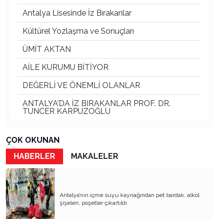
Antalya Lisesinde İz Bırakanlar
Kültürel Yozlaşma ve Sonuçları
ÜMİT AKTAN
AİLE KURUMU BİTİYOR
DEĞERLİ VE ÖNEMLİ OLANLAR
ANTALYA’DA İZ BIRAKANLAR PROF. DR.
TUNCER KARPUZOĞLU
ANTALYA FALEZLERİ DOĞA HARİKASI
ÇOK OKUNAN
Ali BAHAR Ve Torun Ali BAHAR
HABERLER
MAKALELER
KÖY KAVRAMI SİLİNİYOR
DOĞADAKİ DOSTLARIMIZ VE SOKAK
HAYVANLARI
Antalya’nın içme suyu kaynağından pet bardak, alkol
şişeleri, poşetler çıkartıldı
ANTALYA KALEİÇİ ve KAYBOLAN KÜLTÜRÜ