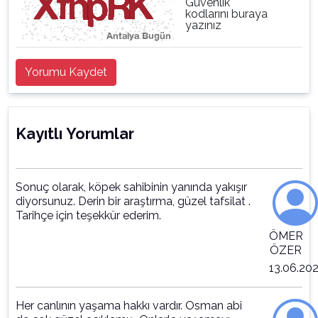
Güvenlik
kodlarını buraya
yazınız
Yorumu Kaydet
Kayıtlı Yorumlar
Sonuç olarak, köpek sahibinin yanında yakışır
diyorsunuz. Derin bir araştırma, güzel tafsilat .
Tarihçe için teşekkür ederim.
ÖMER
ÖZER
13.06.20
Her canlının yaşama hakkı vardır. Osman abi