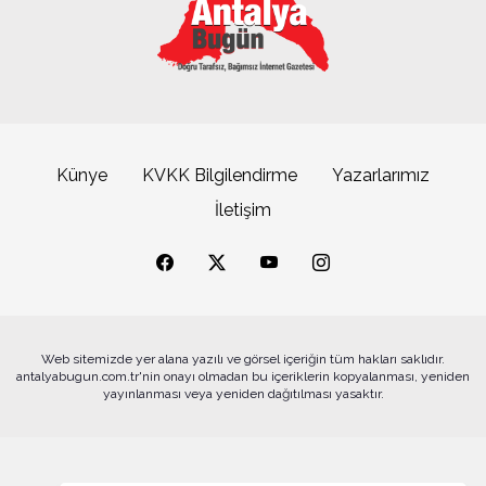
DÜNYA ÇOCUK HAKLARI GÜNÜ
TRT ANTALYA RADYO ve TELEVİZYONUNDAN
YANSIMALAR
ATSO Seçimlerinde İlk Büyük Buluşma
HEDEF TÜRKİYE İLLUMİNATİ
ANTALYA’DA İZ BIRAKANLAR DR.
BURHANETTİN ONAT
Künye
KVKK Bilgilendirme
Yazarlarımız
İletişim
ATSO ANTALYA TİCARET VE SANAYİ ODASI
YANSIMALARI
Büyükşehrin sahipsiz sokak kedilerine özel mobil
kısırlaştırma hizmeti
T.C. YAKIN TARİHİNDE SEÇMEN İRADESİ
EKMEK
BAKKAL KÜLTÜRÜ VE BAKKAL DEFTERİ
Web sitemizde yer alana yazılı ve görsel içeriğin tüm hakları saklıdır.
antalyabugun.com.tr'nin onayı olmadan bu içeriklerin kopyalanması, yeniden
SEÇİMDEN ÖĞRETİLER
Alanya’da tatilciler deniz ve güneşin tadını çıkardı
yayınlanması veya yeniden dağıtılması yasaktır.
BİLGİ ÇAĞI SONRASI İNSAN ÇAĞI
BAŞLAYACAKTIR