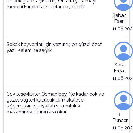
de çok güzel açıklamış. Onlarla yaşamayı
medeni kurallarla insanlar başarabilir.
Şaban
Esen
11.06.20
Sokak hayvanları için yazılmış en güzel özet
yazı. Kalemine sağlık
Sefa
Erdal
11.06.20
Çok teşekkürler Osman bey. Ne kadar çok ve
güzel bilgileri küçücük bir makaleye
sığdırmışsınız.. İnşallah sorumluluk
makamında oturanlara okur.
İ
Tuncer
11.06.20