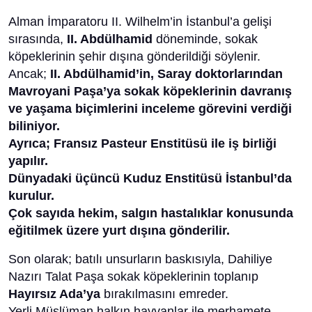
Alman İmparatoru II. Wilhelm’in İstanbul’a gelişi
sırasında,
II. Abdülhamid
döneminde, sokak
köpeklerinin şehir dışına gönderildiği söylenir.
Ancak;
II. Abdülhamid’in, Saray doktorlarından
Mavroyani Paşa’ya sokak köpeklerinin davranış
ve yaşama biçimlerini inceleme görevini verdiği
biliniyor.
Ayrıca; Fransız Pasteur Enstitüsü ile iş birliği
yapılır.
Dünyadaki üçüncü Kuduz Enstitüsü İstanbul’da
kurulur.
Çok sayıda hekim, salgın hastalıklar konusunda
eğitilmek üzere yurt dışına gönderilir.
Son olarak; batılı unsurların baskısıyla, Dahiliye
Nazırı Talat Paşa sokak köpeklerinin toplanıp
Hayırsız Ada’ya
bırakılmasını emreder.
Yerli Müslüman halkın hayvanlar ile merhamete