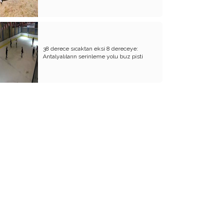
Seçmen Noter Mi?
Gönül Dostları Ve ANSİAD
Seçime Doğru Ve Yeni Dünya Düzeni
38 derece sıcaktan eksi 8 dereceye:
Neden Marka Olamıyoruz?
Antalyalıların serinleme yolu buz pisti
Torpil Ve Antalya Lisesi
Aşure Günü
Antalya Lisesi...
Darbe mi İşgal Planı mı?...
İnsanlık alemi yoğun bakımda!..
Fayton; Antalya'nın tek nostaljisi...
Köy Mahalle olunca!..
Doğadaki dostlarımız ve sokak
hayvanları