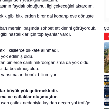
diliğinden yetiştiğini anlattım.
sının faydalı olduğunu, ilgi çekeceğini aktardım.
ik gibi bitkilerden birer dal koparıp eve dönüşte
an mersini başında sohbet ettiklerini görüyorduk.
ÇO
bi hastalıklar için toplayanlar vardı.
etkili kişilerce dikkate alınmadı.
 yok edilmiş oldu.
ayan binlerce canlı mikroorganizma da yok oldu.
ısı da bozulmuş oldu.
 yansımaları henüz bilinmiyor.
lar büyük yük getirmektedir.
yma ve çatlaklar oluşmuştur.
şan çatlak nedeniyle kıyıdan geçen yol trafiğe