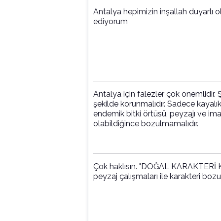
Antalya hepimizin inşallah duyarlı oluruz Değerli bilgiler için ço
ediyorum
Antalya için falezler çok önemlidir. Şeh
şekilde korunmalıdır. Sadece kayalık
endemik bitki örtüsü, peyzajı ve imarı 
olabildiğince bozulmamalıdır.
Çok haklısın. "DOĞAL KARAKTER
peyzaj çalışmaları ile karakteri bo