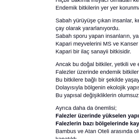
Hiçbir bakıma ihtiyacı olmadan ken
Endemik bitkilerin yer yer korunma
Sabah yürüyüşe çıkan insanlar, kek
çay olarak yararlanıyordu.
Sabah sporu yapan insanların, yab
Kapari meyvelerini MS ve Kanser gi
Kapari bir ilaç sanayii bitkisidir.
Ancak bu doğal bitkiler, yetkili ve 
Falezler üzerinde endemik bitkiler
Bu bitkilere bağlı bir şekilde yaş
Dolayısıyla bölgenin ekolojik yap
Bu yapısal değişikliklerin olumsuz
Ayrıca daha da önemlisi;
Falezler üzerinde yükselen yapı
Falezlerin bazı bölgelerinde ka
Bambus ve Atan Oteli arasında olu