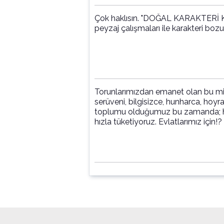
Çok haklısın. "DOĞAL KARAKTER
peyzaj çalışmaları ile karakteri bo
Torunlarımızdan emanet olan bu mir
serüveni, bilgisizce, hunharca, hoyr
toplumu olduğumuz bu zamanda; hav
hızla tüketiyoruz. Evlatlarımız için!?