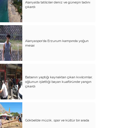
Alanya’da tatilciler deniz ve güneşin tadını
İRADESİ
çıkardı
EKMEK
BAKKAL KÜLTÜRÜ VE BAKKAL
DEFTERİ
SEÇİMDEN ÖĞRETİLER
Alanyaspor’da Erzurum kampında yoğun
mesai
BİLGİ ÇAĞI SONRASI İNSAN ÇAĞI
BAŞLAYACAKTIR
ESKİ BAYRAMLARI YENİ BAYRAMLAR
KOVDU
Babanın yaptığı kaynaktan çıkan kıvılcımlar,
SİYASETTE KALİTE
oğlunun işlettiği bayan kuaföründe yangın
çıkardı
DEPREM VE AHLAKİ DEPREM KÜÇÜK
KIYAMET
Bilgi Çağı ve Bilgi Ekonomisi
SEÇİM VE GEÇİM
Gökbel’de müzik, spor ve kültür bir arada