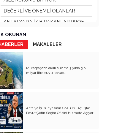
DEĞERLİ VE ÖNEMLİ OLANLAR
ANTALYA’DA İZ BIRAKANLAR PROF.
DR. TUNCER KARPUZOĞLU
K OKUNAN
Ali BAHAR Ve Torun Ali BAHAR
HABERLER
MAKALELER
KÖY KAVRAMI SİLİNİYOR
DOĞADAKİ DOSTLARIMIZ VE SOKAK
HAYVANLARI
Muratpaşa’da akıllı sulama 3 yılda 5,6
milyar litre suyu korudu
GİRİŞİMCİ İŞ İNSANLARI ve
SORUMLULUKLARI
ANTALYA KALEİÇİ ve KAYBOLAN
KÜLTÜRÜ
YEREL SEÇİMLER 1989 YEREL
Antalya İş Dünyasının Gözü Bu Açılışta:
SEÇİMLER 2024 TARİH TEKERRÜR
Davut Çetin Seçim Ofisini Hizmete Açıyor
ETTİ
ÇANAKKALE TÜRK ULUSUNUN
KIRILMA NOKTASI