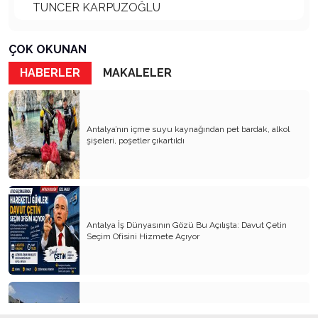
TUNCER KARPUZOĞLU
ANTALYA FALEZLERİ DOĞA HARİKASI
ÇOK OKUNAN
Ali BAHAR Ve Torun Ali BAHAR
HABERLER
MAKALELER
KÖY KAVRAMI SİLİNİYOR
DOĞADAKİ DOSTLARIMIZ VE SOKAK
HAYVANLARI
Antalya’nın içme suyu kaynağından pet bardak, alkol
şişeleri, poşetler çıkartıldı
GİRİŞİMCİ İŞ İNSANLARI ve SORUMLULUKLARI
ANTALYA KALEİÇİ ve KAYBOLAN KÜLTÜRÜ
YEREL SEÇİMLER 1989 YEREL SEÇİMLER
2024 TARİH TEKERRÜR ETTİ
Antalya İş Dünyasının Gözü Bu Açılışta: Davut Çetin
Seçim Ofisini Hizmete Açıyor
ÇANAKKALE TÜRK ULUSUNUN KIRILMA
NOKTASI
ANTALYA’DA İZ BIRAKANLAR
ANTALYA'NIN NEŞE ANNESİ