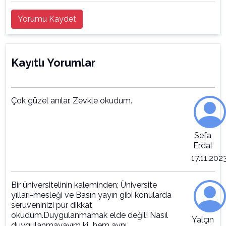
Yorumu Kaydet
Kayıtlı Yorumlar
Çok güzel anılar. Zevkle okudum.
Sefa
Erdal
17.11.202
Bir üniversitelinin kaleminden; Üniversite
yılları-mesleği ve Basın yayın gibi konularda
serüveninizi pür dikkat
okudum.Duygulanmamak elde değil! Nasıl
Yalçın
duygulanmayayım ki...hem aynı