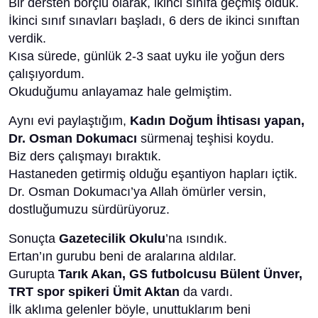
Bir dersten borçlu olarak, ikinci sınıfa geçmiş olduk.
İkinci sınıf sınavları başladı, 6 ders de ikinci sınıftan
verdik.
Kısa sürede, günlük 2-3 saat uyku ile yoğun ders
çalışıyordum.
Okuduğumu anlayamaz hale gelmiştim.
Aynı evi paylaştığım,
Kadın Doğum İhtisası yapan,
Dr. Osman Dokumacı
sürmenaj teşhisi koydu.
Biz ders çalışmayı bıraktık.
Hastaneden getirmiş olduğu eşantiyon hapları içtik.
Dr. Osman Dokumacı’ya Allah ömürler versin,
dostluğumuzu sürdürüyoruz.
Sonuçta
Gazetecilik Okulu
’na ısındık.
Ertan’ın gurubu beni de aralarına aldılar.
Gurupta
Tarık Akan, GS futbolcusu Bülent Ünver,
TRT spor spikeri Ümit Aktan
da vardı.
İlk aklıma gelenler böyle, unuttuklarım beni