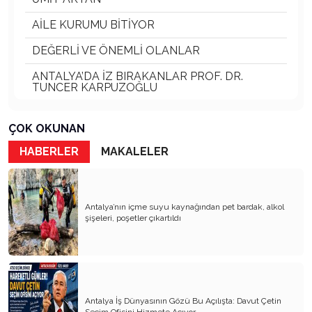
AİLE KURUMU BİTİYOR
DEĞERLİ VE ÖNEMLİ OLANLAR
ANTALYA’DA İZ BIRAKANLAR PROF. DR.
TUNCER KARPUZOĞLU
ANTALYA FALEZLERİ DOĞA HARİKASI
ÇOK OKUNAN
Ali BAHAR Ve Torun Ali BAHAR
HABERLER
MAKALELER
KÖY KAVRAMI SİLİNİYOR
DOĞADAKİ DOSTLARIMIZ VE SOKAK
HAYVANLARI
Antalya’nın içme suyu kaynağından pet bardak, alkol
şişeleri, poşetler çıkartıldı
GİRİŞİMCİ İŞ İNSANLARI ve SORUMLULUKLARI
ANTALYA KALEİÇİ ve KAYBOLAN KÜLTÜRÜ
YEREL SEÇİMLER 1989 YEREL SEÇİMLER
2024 TARİH TEKERRÜR ETTİ
Antalya İş Dünyasının Gözü Bu Açılışta: Davut Çetin
Seçim Ofisini Hizmete Açıyor