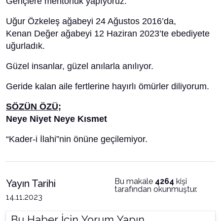
Gençlere mentörlük yapıyoruz.
Uğur Özkeleş ağabeyi 24 Ağustos 2016’da,
Kenan Değer ağabeyi 12 Haziran 2023’te ebediyete
uğurladık.
Güzel insanlar, güzel anılarla anılıyor.
Geride kalan aile fertlerine hayırlı ömürler diliyorum.
SÖZÜN ÖZÜ;
Neye Niyet Neye Kısmet
“Kader-i İlahi”nin önüne geçilemiyor.
Bu makale
4264
kişi
Yayın Tarihi
tarafından okunmuştur.
14.11.2023
Bu Haber İçin Yorum Yapın