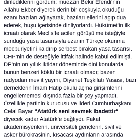
dinlediklerini gördüm; müezzin Bekir Efendi’nin
Allahu Ekber diyerek derin bir coşkuyla okuduğu
ezanı bazıları ağlayarak, bazıları ellerini açıp dua
ederek, huşu içerisinde dinliyorlardı. Hükümet’in ilk
icraatı olarak Meclis’te acilen görüşülme isteğiyle
sunduğu yasa tasarısıyla ezanın Türkçe okunma
mecburiyetini kaldırıp serbest bırakan yasa tasarısı,
CHP’nin de desteğiyle ittifak halinde kabul edilmişti.
DP’nin on yıllık iktidar döneminde dini konularda
bunun benzeri köklü bir icraatı olmadı; bazen
radyodan mevlit yayını, Diyanet Teşkilatı Yasası, bazı
derneklerin İmam Hatip okulu açma girişimlerini
engellememesi dışında fazla bir şey yapmadı.
Özellikle partinin kurucusu ve lideri Cumhurbaşkanı
Celal Bayar
“Atatürk seni sevmek ibadettir“
diyecek kadar Atatürk’e bağlıydı. Fakat
akademisyenlerin, üniversiteli gençlerin, sivil ve
asker bürokrasinin, kısacası aydınların arasında