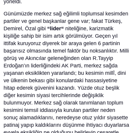
yöneldi.
Günümüzde merkez sağ eğilimli toplumsal kesimden
partiler ve genel başkanlar gene var; fakat Türkeş,
Demirel, Özal gibi
“lider“
niteliğine, karizmatik
kişiliğe sahip bir isim artık görülmüyor. Geçen yıl
ittifak kuruyoruz diyerek bir araya gelen 6 partinin
başarısız olmasında temel faktör bu noksanlıktır. Milli
görüş ve Akıncılar geleneğinden olan R.Tayyip
Erdoğan’ın liderliğindeki AK Parti, merkez sağda
yaşanan eksiklikten yararlandı; bu kesimin millî, dini
ve ülkenin bekası gibi konulardaki hassasiyetine
hitap ederek güvenini kazandı. Yüzde otuz beşlik
diğer kesimin siyasi tercihlerinde değişiklik
bulunmuyor. Merkez sağ olarak tanımlanan toplum
kesimini temsil iddiasıyla kurulan partiler neden
sonuç alamadıklarını, neredeyse otuz yıldır siyasette
patinaj yapıp kaldıklarını düşünme ihtiyacı duyarlarsa
evvela eksikliğin ne olduğunu belirleyip cesaretle