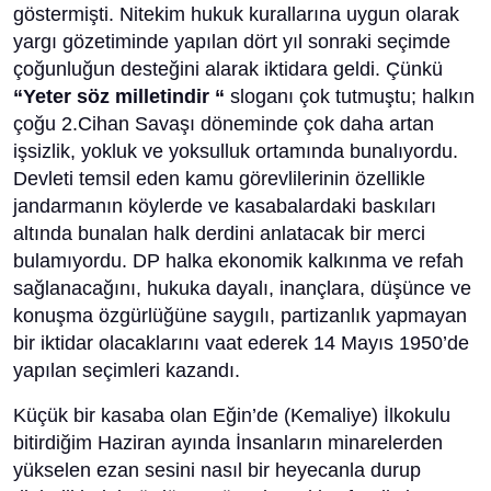
göstermişti. Nitekim hukuk kurallarına uygun olarak
yargı gözetiminde yapılan dört yıl sonraki seçimde
çoğunluğun desteğini alarak iktidara geldi. Çünkü
“Yeter söz milletindir “
sloganı çok tutmuştu; halkın
çoğu 2.Cihan Savaşı döneminde çok daha artan
işsizlik, yokluk ve yoksulluk ortamında bunalıyordu.
Devleti temsil eden kamu görevlilerinin özellikle
jandarmanın köylerde ve kasabalardaki baskıları
altında bunalan halk derdini anlatacak bir merci
bulamıyordu. DP halka ekonomik kalkınma ve refah
sağlanacağını, hukuka dayalı, inançlara, düşünce ve
konuşma özgürlüğüne saygılı, partizanlık yapmayan
bir iktidar olacaklarını vaat ederek 14 Mayıs 1950’de
yapılan seçimleri kazandı.
Küçük bir kasaba olan Eğin’de (Kemaliye) İlkokulu
bitirdiğim Haziran ayında İnsanların minarelerden
yükselen ezan sesini nasıl bir heyecanla durup