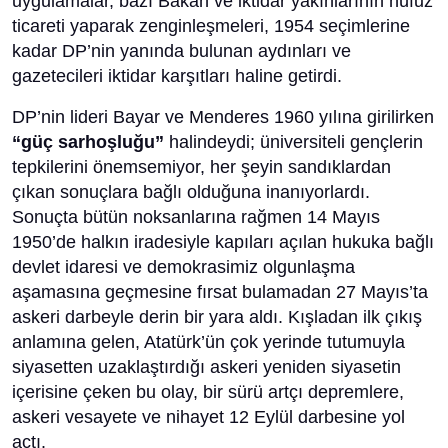
uygulamalar, bazı Bakan ve iktidar yakınlarının nüfuz
ticareti yaparak zenginleşmeleri, 1954 seçimlerine
kadar DP’nin yanında bulunan aydınları ve
gazetecileri iktidar karşıtları haline getirdi.
DP’nin lideri Bayar ve Menderes 1960 yılına girilirken
“güç sarhoşluğu”
halindeydi; üniversiteli gençlerin
tepkilerini önemsemiyor, her şeyin sandıklardan
çıkan sonuçlara bağlı olduğuna inanıyorlardı.
Sonuçta bütün noksanlarına rağmen 14 Mayıs
1950’de halkın iradesiyle kapıları açılan hukuka bağlı
devlet idaresi ve demokrasimiz olgunlaşma
aşamasına geçmesine fırsat bulamadan 27 Mayıs’ta
askeri darbeyle derin bir yara aldı. Kışladan ilk çıkış
anlamına gelen, Atatürk’ün çok yerinde tutumuyla
siyasetten uzaklaştırdığı askeri yeniden siyasetin
içerisine çeken bu olay, bir sürü artçı depremlere,
askeri vesayete ve nihayet 12 Eylül darbesine yol
açtı.