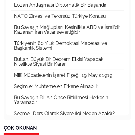
Lozan Antlaşması Diplomatik Bir Başarıdır
NATO Zirvesi ve Terörsüz Türkiye Konusu
Bu Savaşın Mağlupları: Kesinlikle ABD ve İsrail’dir,
Kazanan İran Vatanseverliğidir
Türkiye’nin 80 Yıllık Demokrasi Macerası ve
Başkanlık Sistemi
Butlan, Büyük Bir Deprem Etkisi Yapacak
Nitelikte Siyasi Bir Karar
Millî Mücadelenin İşaret Fişeği: 19 Mayıs 1919
Seçimler Muhtemelen Erkene Alınabilir
Bu Savaşın Bir An Önce Bitirilmesi Herkesin
Yararınadır
Seçmeli Ders Olarak Siyere İlgi Neden Azaldı?
İki Menfur Saldırı ve Katliam Çok Yönlü
ÇOK OKUNAN
İncelenmelidir