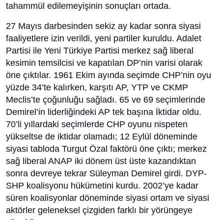
tahammül edilemeyişinin sonuçları ortada.
27 Mayıs darbesinden sekiz ay kadar sonra siyasi
faaliyetlere izin verildi, yeni partiler kuruldu. Adalet
Partisi ile Yeni Türkiye Partisi merkez sağ liberal
kesimin temsilcisi ve kapatılan DP’nin varisi olarak
öne çıktılar. 1961 Ekim ayında seçimde CHP’nin oyu
yüzde 34’te kalırken, karşıtı AP, YTP ve CKMP
Meclis’te çoğunluğu sağladı. 65 ve 69 seçimlerinde
Demirel’in liderliğindeki AP tek başına İktidar oldu.
70’li yıllardaki seçimlerde CHP oyunu nispeten
yükseltse de iktidar olamadı; 12 Eylül döneminde
siyasi tabloda Turgut Özal faktörü öne çıktı; merkez
sağ liberal ANAP iki dönem üst üste kazandıktan
sonra devreye tekrar Süleyman Demirel girdi. DYP-
SHP koalisyonu hükümetini kurdu. 2002’ye kadar
süren koalisyonlar döneminde siyasi ortam ve siyasi
aktörler geleneksel çizgiden farklı bir yörüngeye