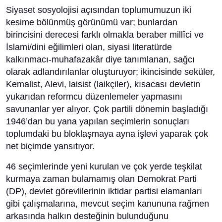
Siyaset sosyolojisi açısından toplumumuzun iki
kesime bölünmüş görünümü var; bunlardan
birincisini derecesi farklı olmakla beraber millîci ve
İslami/dini eğilimleri olan, siyasi literatürde
kalkınmacı-muhafazakâr diye tanımlanan, sağcı
olarak adlandırılanlar oluşturuyor; ikincisinde seküler,
Kemalist, Alevi, laisist (laikçiler), kısacası devletin
yukarıdan reformcu düzenlemeler yapmasını
savunanlar yer alıyor. Çok partili dönemin başladığı
1946’dan bu yana yapılan seçimlerin sonuçları
toplumdaki bu bloklaşmaya ayna işlevi yaparak çok
net biçimde yansıtıyor.
46 seçimlerinde yeni kurulan ve çok yerde teşkilat
kurmaya zaman bulamamış olan Demokrat Parti
(DP), devlet görevlilerinin iktidar partisi elamanları
gibi çalışmalarına, mevcut seçim kanununa rağmen
arkasında halkın desteğinin bulunduğunu