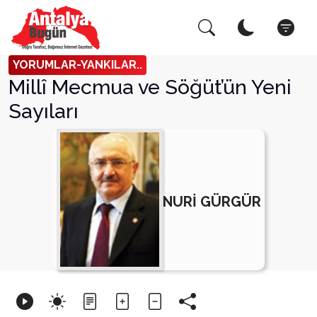
Arama Yap!
Kapat
YORUMLAR-YANKILAR..
Millî Mecmua ve Söğüt’ün Yeni
Sayıları
NURİ GÜRGÜR