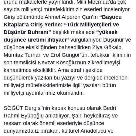
ürünü makalelerle yayınlandı. Millî Mecmua’da çok
sayıda milliyetçi mütefekkirimizin eserleri inceleniyor.
Giriş bölümünde Ahmet Alperen Çan’ın
“Başucu
Kitaplar’a Giriş Yerine: “Türk Milliyetçileri ve
Düşünür Buhranı”
başlıklı makalede
“yüksek
düşünce üretimi ihtiyacı”
vurgulanıyor. Düşünür ve
düşünce eksikliğinden bahsedilirken Ziya Gökalp,
Mümtaz Turhan ve Erol Güngör’ün, tefekkür ikliminin
son temsilcisi Nevzat Kösoğlu’nun zikredilmeyişi
kanaatimce eksikliktir. Ama etraflı şekilde
düşünülerek yazılan bu yazıyı ve dergide incelenen
milliyetçi mütefekkirlerimizle ilgili yazıları bütün
milliyetçi aydınlarımız okumalıdır.
SÖĞÜT Dergisi’nin kapak konusu olarak Bedri
Rahmi Eyüboğlu anlatılıyor. Şair, heykeltıraş ve
ressam olarak önemli eserleriyle düşünce
dünyamızda iz bırakan, kültürel Anadolucu ve