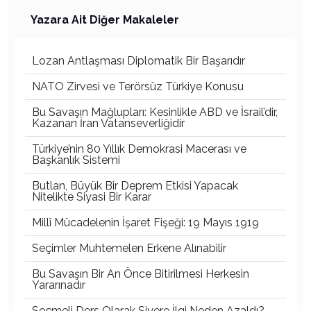
Yazara Ait Diğer Makaleler
Lozan Antlaşması Diplomatik Bir Başarıdır
NATO Zirvesi ve Terörsüz Türkiye Konusu
Bu Savaşın Mağlupları: Kesinlikle ABD ve İsrail’dir,
Kazanan İran Vatanseverliğidir
Türkiye’nin 80 Yıllık Demokrasi Macerası ve
Başkanlık Sistemi
Butlan, Büyük Bir Deprem Etkisi Yapacak
Nitelikte Siyasi Bir Karar
Millî Mücadelenin İşaret Fişeği: 19 Mayıs 1919
Seçimler Muhtemelen Erkene Alınabilir
Bu Savaşın Bir An Önce Bitirilmesi Herkesin
Yararınadır
Seçmeli Ders Olarak Siyere İlgi Neden Azaldı?