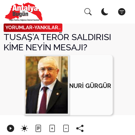
Arama Yap!
Kapat
YORUMLAR-YANKILAR..
TUSAŞ’A TERÖR SALDIRISI
KİME NEYİN MESAJI?
NURİ GÜRGÜR