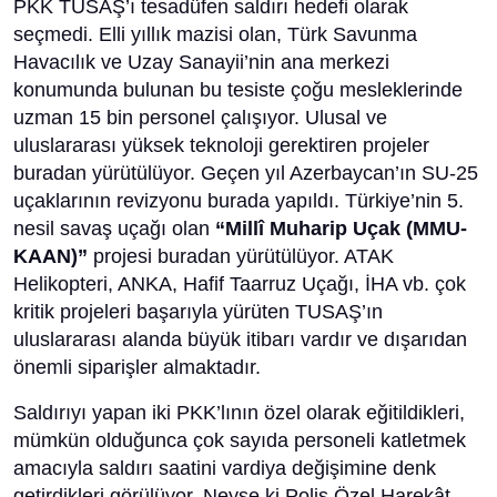
PKK TUSAŞ’ı tesadüfen saldırı hedefi olarak
seçmedi. Elli yıllık mazisi olan, Türk Savunma
Havacılık ve Uzay Sanayii’nin ana merkezi
konumunda bulunan bu tesiste çoğu mesleklerinde
uzman 15 bin personel çalışıyor. Ulusal ve
uluslararası yüksek teknoloji gerektiren projeler
buradan yürütülüyor. Geçen yıl Azerbaycan’ın SU-25
uçaklarının revizyonu burada yapıldı. Türkiye’nin 5.
nesil savaş uçağı olan
“Millî Muharip Uçak (MMU-
KAAN)”
projesi buradan yürütülüyor. ATAK
Helikopteri, ANKA, Hafif Taarruz Uçağı, İHA vb. çok
kritik projeleri başarıyla yürüten TUSAŞ’ın
uluslararası alanda büyük itibarı vardır ve dışarıdan
önemli siparişler almaktadır.
Saldırıyı yapan iki PKK’lının özel olarak eğitildikleri,
mümkün olduğunca çok sayıda personeli katletmek
amacıyla saldırı saatini vardiya değişimine denk
getirdikleri görülüyor. Neyse ki Polis Özel Harekât