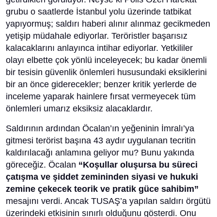
grubu o saatlerde İstanbul yolu üzerinde tatbikat
yapıyormuş; saldırı haberi alınır alınmaz gecikmeden
yetişip müdahale ediyorlar. Teröristler başarısız
kalacaklarını anlayınca intihar ediyorlar. Yetkililer
olayı elbette çok yönlü inceleyecek; bu kadar önemli
bir tesisin güvenlik önlemleri hususundaki eksiklerini
bir an önce giderecekler; benzer kritik yerlerde de
inceleme yaparak hainlere fırsat vermeyecek tüm
önlemleri umarız eksiksiz alacaklardır.
Saldırının ardından Öcalan’ın yeğeninin İmralı’ya
gitmesi terörist başına 43 aydır uygulanan tecritin
kaldırılacağı anlamına geliyor mu? Bunu yakında
göreceğiz. Öcalan
“Koşullar oluşursa bu süreci
çatışma ve şiddet zemininden siyasi ve hukuki
zemine çekecek teorik ve pratik güce sahibim”
mesajını verdi. Ancak TUSAŞ’a yapılan saldırı örgütü
üzerindeki etkisinin sınırlı olduğunu gösterdi. Onu