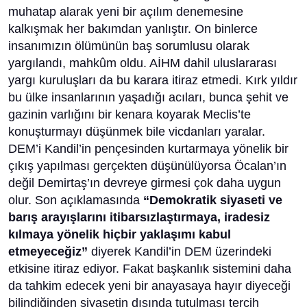
muhatap alarak yeni bir açılım denemesine
kalkışmak her bakımdan yanlıştır. On binlerce
insanımızın ölümünün baş sorumlusu olarak
yargılandı, mahkûm oldu. AİHM dahil uluslararası
yargı kuruluşları da bu karara itiraz etmedi. Kırk yıldır
bu ülke insanlarının yaşadığı acıları, bunca şehit ve
gazinin varlığını bir kenara koyarak Meclis’te
konuşturmayı düşünmek bile vicdanları yaralar.
DEM’i Kandil’in pençesinden kurtarmaya yönelik bir
çıkış yapılması gerçekten düşünülüyorsa Öcalan’ın
değil Demirtaş’ın devreye girmesi çok daha uygun
olur. Son açıklamasında
“Demokratik siyaseti ve
barış arayışlarını itibarsızlaştırmaya, iradesiz
kılmaya yönelik hiçbir yaklaşımı kabul
etmeyeceğiz”
diyerek Kandil’in DEM üzerindeki
etkisine itiraz ediyor. Fakat başkanlık sistemini daha
da tahkim edecek yeni bir anayasaya hayır diyeceği
bilindiğinden siyasetin dışında tutulması tercih