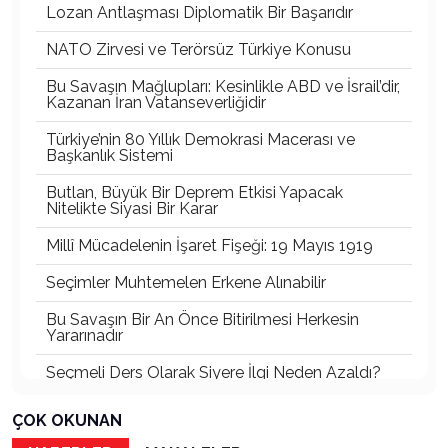
Lozan Antlaşması Diplomatik Bir Başarıdır
NATO Zirvesi ve Terörsüz Türkiye Konusu
Bu Savaşın Mağlupları: Kesinlikle ABD ve İsrail’dir,
Kazanan İran Vatanseverliğidir
Türkiye’nin 80 Yıllık Demokrasi Macerası ve
Başkanlık Sistemi
Butlan, Büyük Bir Deprem Etkisi Yapacak
Nitelikte Siyasi Bir Karar
Millî Mücadelenin İşaret Fişeği: 19 Mayıs 1919
Seçimler Muhtemelen Erkene Alınabilir
Bu Savaşın Bir An Önce Bitirilmesi Herkesin
Yararınadır
Seçmeli Ders Olarak Siyere İlgi Neden Azaldı?
İki Menfur Saldırı ve Katliam Çok Yönlü
ÇOK OKUNAN
İncelenmelidir