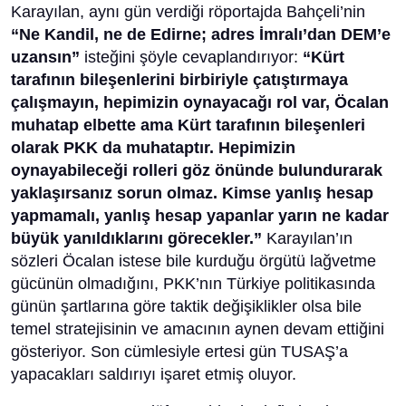
Karayılan, aynı gün verdiği röportajda Bahçeli’nin
“Ne Kandil, ne de Edirne; adres İmralı’dan DEM’e
uzansın”
isteğini şöyle cevaplandırıyor:
“Kürt
tarafının bileşenlerini birbiriyle çatıştırmaya
çalışmayın, hepimizin oynayacağı rol var, Öcalan
muhatap elbette ama Kürt tarafının bileşenleri
olarak PKK da muhataptır. Hepimizin
oynayabileceği rolleri göz önünde bulundurarak
yaklaşırsanız sorun olmaz. Kimse yanlış hesap
yapmamalı, yanlış hesap yapanlar yarın ne kadar
büyük yanıldıklarını görecekler.”
Karayılan’ın
sözleri Öcalan istese bile kurduğu örgütü lağvetme
gücünün olmadığını, PKK’nın Türkiye politikasında
günün şartlarına göre taktik değişiklikler olsa bile
temel stratejisinin ve amacının aynen devam ettiğini
gösteriyor. Son cümlesiyle ertesi gün TUSAŞ’a
yapacakları saldırıyı işaret etmiş oluyor.