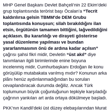
MHP Genel Başkanı Devlet Bahçeli’nin 22 Ekim’deki
grup toplantısında terörist başı Öcalan’a
“Tecrit
kaldırılırsa gelsin TBMM’de DEM Grubu
toplantısında konuşsun; silah bırakıldığını ilan
etsin, örgütünün tamamen bittiğini, lağvedildiğini
açıklasın. Bu kararlılığı ve dirayeti gösterirse
yasal düzenleme yapılması ve bundan
yararlanmasının önü de ardına kadar açılsın”
çağrısı şahsi fikri midir, Devletin
“üst akıl”
diye
tanımlanan ilgili birimlerinde enine boyuna
incelenmiş midir, Cumhurbaşkanı Erdoğan ile konu
görüşülüp mutabakata varılmış mıdır? Konunun arka
plânı henüz aydınlanmadığından bu soruları
cevaplandıracak durumda değiliz. Ancak Türk
toplumunun büyük çoğunluğunun tepkiyle karşıladığı
çağrının yankıları art arda ortaya dökülmeye başladı.
PKK’nın Kandil’deki üst düzey elebaşılarından Murat