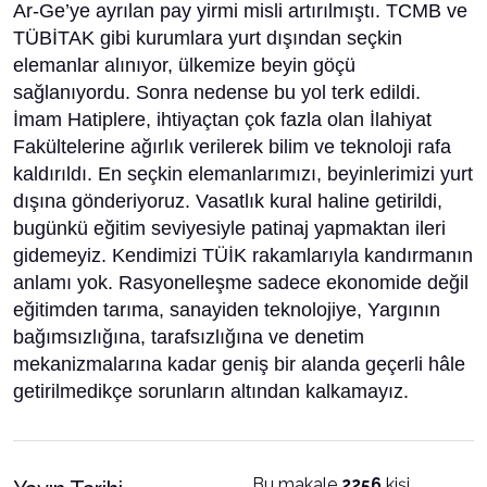
Ar-Ge’ye ayrılan pay yirmi misli artırılmıştı. TCMB ve
TÜBİTAK gibi kurumlara yurt dışından seçkin
elemanlar alınıyor, ülkemize beyin göçü
sağlanıyordu. Sonra nedense bu yol terk edildi.
İmam Hatiplere, ihtiyaçtan çok fazla olan İlahiyat
Fakültelerine ağırlık verilerek bilim ve teknoloji rafa
kaldırıldı. En seçkin elemanlarımızı, beyinlerimizi yurt
dışına gönderiyoruz. Vasatlık kural haline getirildi,
bugünkü eğitim seviyesiyle patinaj yapmaktan ileri
gidemeyiz. Kendimizi TÜİK rakamlarıyla kandırmanın
anlamı yok. Rasyonelleşme sadece ekonomide değil
eğitimden tarıma, sanayiden teknolojiye, Yargının
bağımsızlığına, tarafsızlığına ve denetim
mekanizmalarına kadar geniş bir alanda geçerli hâle
getirilmedikçe sorunların altından kalkamayız.
Bu makale
2256
kişi