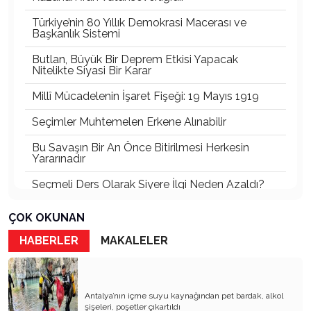
Türkiye’nin 80 Yıllık Demokrasi Macerası ve
Başkanlık Sistemi
Butlan, Büyük Bir Deprem Etkisi Yapacak
Nitelikte Siyasi Bir Karar
Millî Mücadelenin İşaret Fişeği: 19 Mayıs 1919
Seçimler Muhtemelen Erkene Alınabilir
Bu Savaşın Bir An Önce Bitirilmesi Herkesin
Yararınadır
Seçmeli Ders Olarak Siyere İlgi Neden Azaldı?
İki Menfur Saldırı ve Katliam Çok Yönlü
ÇOK OKUNAN
İncelenmelidir
HABERLER
MAKALELER
Bu Savaşta Kazananlar, Kaybedenler ve Türkiye
Üzerine Etkileri
Öcalan ve Dem Nasıl Bir Türkiye İstiyor?
Antalya’nın içme suyu kaynağından pet bardak, alkol
şişeleri, poşetler çıkartıldı
Abd’de Bu Ses İlk Defa Duyuluyor