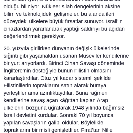
olduğu biliniyor. Nükleer silah dengelerinin aksine
bilim ve teknolojideki gelişmeler, bu alanda ileri
düzeydeki ülkelere büyük fırsatlar sunuyor. İsrail’in
cihazlardan yararlanarak yaptığı saldırıyı bu açıdan
değerlendirmek gerekiyor.
20. yüzyıla girilirken dünyanın değişik ülkelerinde
sığıntı gibi yaşamaktan usanan Museviler kendilerine
bir yurt arıyorlardı. Birinci Cihan Savaşı döneminde
İngiltere’nin desteğiyle bunun Filistin olmasını
kararlaştırdılar. Otuz yıl kadar sistemli şekilde
Filistinlilerin topraklarını satın alarak buraya
yerleştiler ama azınlıktaydılar. Buna rağmen
kendilerine savaş açan kâğıttan kaplan Arap
ülkelerini bozguna uğratarak 1948 yılında bağımsız
İsrail devletini kurdular. Sonraki 70 yıl boyunca
yapılan savaşların galibi oldular. Böylelikle
topraklarını bir misli genişlettiler. Fırat’tan Nil’e