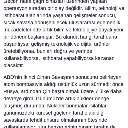
Geçen hafta çağrı cihazları üzerinden yapılan
operasyon sıradan bir olay değildir. Bilim, teknoloji ve
istihbarat alanlarında yaşanan gelişmeler sonucu,
sıcak savaşa dönüşebilecek uluslararası egemenlik
mücadelelerinde artık bilim ve teknolojiye dayalı yeni
bir dönem başlamıştır. Bu alanda hangi taraf daha
başarılıysa, gelişmiş teknolojik ve dijital ürünler
üretebiliyorsa, bunları doğru ve yerinde
kullanabiliyorsa, istihbarat yapabiliyorsa kazanan
olacaktır.
ABD’nin İkinci Cihan Savaşının sonucunu belirleyen
atom bombasıyla aldığı üstünlük uzun sürmedi; önce
Rusya, ardından Çin başta olmak üzere 7 ülke daha
devreye girdi. Günümüzde artık nükleer denge
oluşmuş durumda. Nükleer bombalar, silahlar
günümüzdeki küresel güçlerin taraf olabildiği
savaşlarda tehdit unsuru olmalarının ötesinde
kullanılamıyor; zira benzerlerinin hasım tarafta da