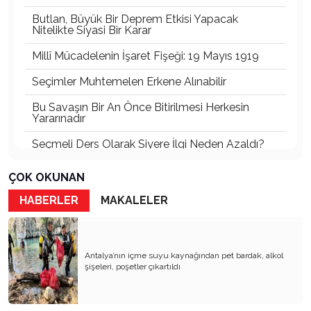
Butlan, Büyük Bir Deprem Etkisi Yapacak
Nitelikte Siyasi Bir Karar
Millî Mücadelenin İşaret Fişeği: 19 Mayıs 1919
Seçimler Muhtemelen Erkene Alınabilir
Bu Savaşın Bir An Önce Bitirilmesi Herkesin
Yararınadır
Seçmeli Ders Olarak Siyere İlgi Neden Azaldı?
İki Menfur Saldırı ve Katliam Çok Yönlü
ÇOK OKUNAN
İncelenmelidir
HABERLER
MAKALELER
Bu Savaşta Kazananlar, Kaybedenler ve Türkiye
Üzerine Etkileri
Öcalan ve Dem Nasıl Bir Türkiye İstiyor?
Antalya’nın içme suyu kaynağından pet bardak, alkol
şişeleri, poşetler çıkartıldı
Abd’de Bu Ses İlk Defa Duyuluyor
Psikiyatrik Sorunları Olan İki Ruh Hastası
Siyasetçi Dünyayı Felakete Sürüklüyor