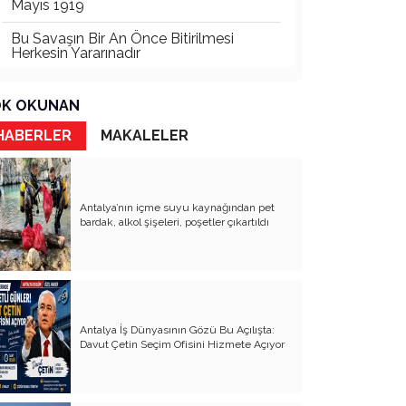
Mayıs 1919
Bu Savaşın Bir An Önce Bitirilmesi
Herkesin Yararınadır
Seçmeli Ders Olarak Siyere İlgi Neden
Azaldı?
K OKUNAN
İki Menfur Saldırı ve Katliam Çok Yönlü
HABERLER
MAKALELER
İncelenmelidir
Bu Savaşta Kazananlar, Kaybedenler
ve Türkiye Üzerine Etkileri
Antalya’nın içme suyu kaynağından pet
bardak, alkol şişeleri, poşetler çıkartıldı
Öcalan ve Dem Nasıl Bir Türkiye
İstiyor?
Abd’de Bu Ses İlk Defa Duyuluyor
Psikiyatrik Sorunları Olan İki Ruh
Hastası Siyasetçi Dünyayı Felakete
Antalya İş Dünyasının Gözü Bu Açılışta:
Sürüklüyor
Davut Çetin Seçim Ofisini Hizmete Açıyor
Âlimin Ölümü Elbet Âlemin Ölümüdür