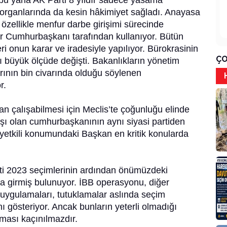
bu yana AK Parti 8 yıldır sadece yasama
 organlarında da kesin hâkimiyet sağladı. Anayasa
, özellikle menfur darbe girişimi sürecinde
ler Cumhurbaşkanı tarafından kullanıyor. Bütün
leri onun karar ve iradesiyle yapılıyor. Bürokrasinin
ÇO
 büyük ölçüde değişti. Bakanlıkların yönetim
arının bin civarında olduğu söylenen
r.
n çalışabilmesi için Meclis’te çoğunluğu elinde
aşı olan cumhurbaşkanının aynı siyasi partiden
k yetkili konumundaki Başkan en kritik konularda
ti 2023 seçimlerinin ardından önümüzdeki
a girmiş bulunuyor. İBB operasyonu, diğer
uygulamaları, tutuklamalar aslında seçim
ı gösteriyor. Ancak bunların yeterli olmadığı
ması kaçınılmazdır.