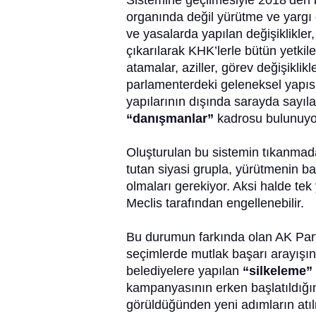
Sistemine geçilmesiyle 2018’den 
organında değil yürütme ve yargı
ve yasalarda yapılan değişiklikler
çıkarılarak KHK’lerle bütün yetki
atamalar, aziller, görev değişiklik
parlamenterdeki geleneksel yapısı
yapılarının dışında sarayda sayıl
“danışmanlar”
kadrosu bulunuyo
Oluşturulan bu sistemin tıkanmada
tutan siyasi grupla, yürütmenin b
olmaları gerekiyor. Aksi halde te
Meclis tarafından engellenebilir.
Bu durumun farkında olan AK Par
seçimlerde mutlak başarı arayışın
belediyelere yapılan
“silkeleme”
kampanyasının erken başlatıldığın
görüldüğünden yeni adımların atıl