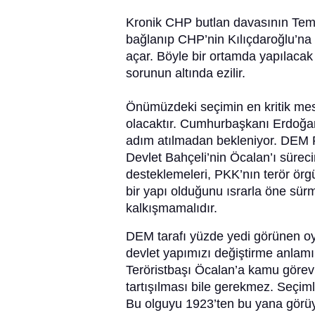
Kronik CHP butlan davasının Tem
bağlanıp CHP’nin Kılıçdaroğlu’na t
açar. Böyle bir ortamda yapılaca
sorunun altında ezilir.
Önümüzdeki seçimin en kritik me
olacaktır. Cumhurbaşkanı Erdoğ
adım atılmadan bekleniyor. DEM Par
Devlet Bahçeli’nin Öcalan’ı süre
desteklemeleri, PKK’nın terör örgüt
bir yapı olduğunu ısrarla öne sü
kalkışmamalıdır.
DEM tarafı yüzde yedi görünen oy p
devlet yapımızı değiştirme anlamın
Teröristbaşı Öcalan’a kamu görevli
tartışılması bile gerekmez. Seçimler
Bu olguyu 1923’ten bu yana görüyor