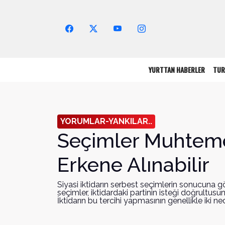
Arama Yap!
YURTTAN HABERLER
TUR
YORUMLAR-YANKILAR..
Seçimler Muhtem
Erkene Alınabilir
Siyasi iktidarın serbest seçimlerin sonucuna gö
seçimler, iktidardaki partinin isteği doğrultusu
İktidarın bu tercihi yapmasının genellikle iki ned