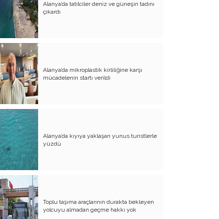
Alanya’da tatilciler deniz ve güneşin tadını
Destekliyor
çıkardı
Venezuela’nın İşgali Uluslararası Hukuka
Yapılan Eşkıyalıktır
Terör Örgütü PKK/KCK, Suriye’yi Siyasi
ve Etnik Projelerinin Merkezi Yapmak
İstiyor
Alanya’da mikroplastik kirliliğine karşı
mücadelenin startı verildi
İlhan Anar Adı Neden Ahmet Doğan’a
(Ahmet Hoca)ya Dönüştürüldü?
Millî Mecmua ve Söğüt’ün Yeni Sayıları
PKK’yı Terör Örgütü Saymamak Tatsız
Bir Şaka mı?
Alanya’da kıyıya yaklaşan yunus turistlerle
yüzdü
Barzani Şırnak’ta Silahlı Gösteri Yaptı
İmralı Görüşmesinin Düşündürdükleri
Pkk’nın Yeni Propaganda Ataği :
Çekiliyoruz
Toplu taşıma araçlarının durakta bekleyen
yolcuyu almadan geçme hakkı yok
Gazze Filistin Toprağı Olarak Kalacak