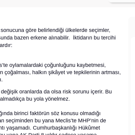
n sonucuna göre belirlendiği ülkelerde seçimler,
usunda bazen erkene alınabilir. İktidarın bu tercihi
ardır:
is’te oylamalardaki çoğunluğunu kaybetmesi,
n çoğalması, halkın şikâyet ve tepkilerinin artması,
.
 değişik oranlarda da olsa risk sorunu içerir. Bu
 kalmadıkça bu yola yönelmez.
ında birinci faktörün söz konusu olmadığı
iran seçiminden bu yana Meclis’te MHP’nin de
kıntı yaşamadı. Cumhurbaşkanlığı Hükûmet