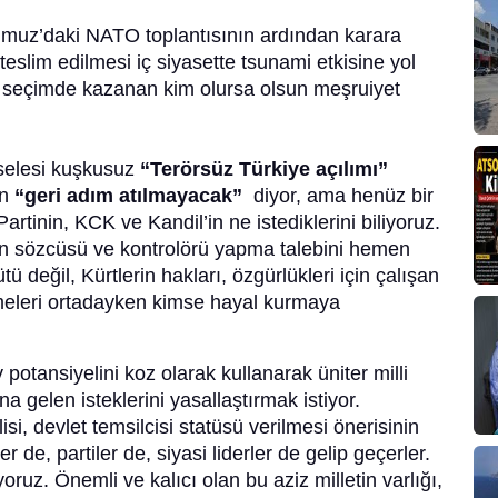
muz’daki NATO toplantısının ardından karara
eslim edilmesi iç siyasette tsunami etkisine yol
k seçimde kazanan kim olursa olsun meşruiyet
selesi kuşkusuz
“Terörsüz Türkiye açılımı”
an
“geri adım atılmayacak”
diyor, ama henüz bir
tinin, KCK ve Kandil’in ne istediklerini biliyoruz.
cin sözcüsü ve kontrolörü yapma talebini hemen
ü değil, Kürtlerin hakları, özgürlükleri için çalışan
rmeleri ortadayken kimse hayal kurmaya
otansiyelini koz olarak kullanarak üniter milli
a gelen isteklerini yasallaştırmak istiyor.
si, devlet temsilcisi statüsü verilmesi önerisinin
 de, partiler de, siyasi liderler de gelip geçerler.
uz. Önemli ve kalıcı olan bu aziz milletin varlığı,