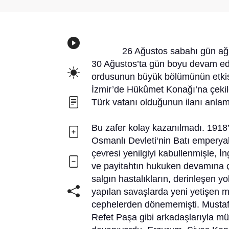
26 Ağustos sabahı gün ağarırk
30 Ağustos’ta gün boyu devam 
ordusunun büyük bölümünün etkisiz 
İzmir’de Hükûmet Konağı’na çekil
Türk vatanı olduğunun ilanı anla
Bu zafer kolay kazanılmadı. 191
Osmanlı Devleti‘nin Batı emperya
çevresi yenilgiyi kabullenmişle, İn
ve payitahtın hukuken devamına ç
salgın hastalıkların, derinleşen y
yapılan savaşlarda yeni yetişen m
cephelerden dönememişti. Mustafa
Refet Paşa gibi arkadaşlarıyla m