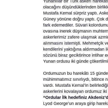
Yunanlılar bir Türk askerî harek
olacağını düşündüklerinden birlikl
Mustafa Kemal sürpriz yaptı. Aske
Güney yönüne doğru yaptı. Çok di
fark edemediler. Süvari kolordumu
ovasına inerek düşmanın muhtemel 
askerlerimiz zafere ulaşmak azmin
alınmasını istemişti. Mehmetçik 
kendilerini yaktığına aldırmadan i
sözünü biraz geciktirince intihar 
Yunan ordusu iki günde çökertilm
Ordumuzun bu harekâtı 15 günde 
mühimmatımız sınırlıydı, bitince 
vardı. Mustafa Kemal’in belirled
askerlerini kovalayan ordumuz iki
“Ordular İlk hedefiniz Akdeniz’di
Lyod George’un araya girip harekâ