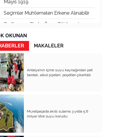
Mayıs 1919
Seçimler Muhtemelen Erkene Alınabilir
Bu Savaşın Bir An Önce Bitirilmesi
Herkesin Yararınadır
K OKUNAN
Seçmeli Ders Olarak Siyere İlgi Neden
Azaldı?
HABERLER
MAKALELER
İki Menfur Saldırı ve Katliam Çok Yönlü
İncelenmelidir
Antalya’nın içme suyu kaynağından pet
Bu Savaşta Kazananlar, Kaybedenler
bardak, alkol şişeleri, poşetler çıkartıldı
ve Türkiye Üzerine Etkileri
Öcalan ve Dem Nasıl Bir Türkiye
İstiyor?
Abd’de Bu Ses İlk Defa Duyuluyor
Muratpaşa’da akıllı sulama 3 yılda 5,6
Psikiyatrik Sorunları Olan İki Ruh
milyar litre suyu korudu
Hastası Siyasetçi Dünyayı Felakete
Sürüklüyor