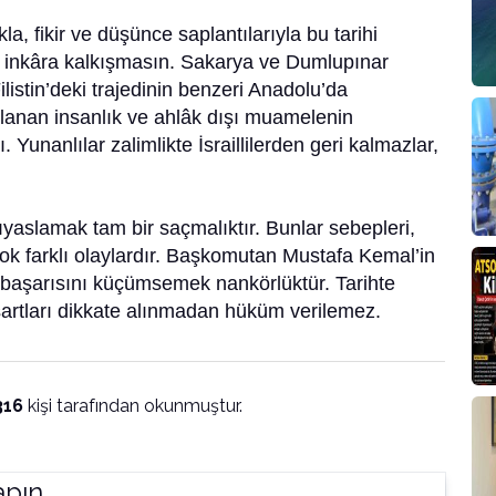
la, fikir ve düşünce saplantılarıyla bu tarihi
 inkâra kalkışmasın. Sakarya ve Dumlupınar
istin’deki trajedinin benzeri Anadolu’da
ulanan insanlık ve ahlâk dışı muamelenin
 Yunanlılar zalimlikte İsraillilerden geri kalmazlar,
ıyaslamak tam bir saçmalıktır. Bunlar sebepleri,
çok farklı olaylardır. Başkomutan Mustafa Kemal’in
ik başarısını küçümsemek nankörlüktür. Tarihte
artları dikkate alınmadan hüküm verilemez.
316
kişi tarafından okunmuştur.
apın