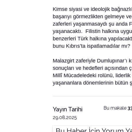
Kimse siyasi ve ideolojik bağnazlık
başarıyı görmezlikten gelmeye ve
zaferleri yaşanmasaydı şu anda Fil
yaşanacaktı. Filistin halkına uyg
benzerleri Türk halkına yapılacaktı.
bunu Kıbrıs’ta ispatlamadılar mı?
Malazgirt zaferiyle Dumlupınar’ı k
sonuçları ve hedefleri açısından 
Millî Mücadeledeki rolünü, liderl
yaşananlara dönemlerinin bütün ş
Bu makale
3
Yayın Tarihi
29.08.2025
Bu Haber İçin Yorum Y