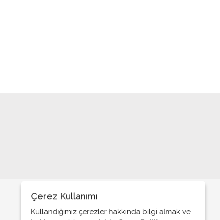
DEVLETİN EGEMENLİK ALANINA
SALDIRI
ÖCALAN MİMARLIĞINI YAPTIĞI
KCK’YA NEDEN SUSKUN
GENÇLERİMİZİ HARCADIĞIMIZI
ARTIK GÖRELİM
SİLAH BIRAKMAKLA SORUN
ÇÖZÜLMÜŞ OLMUYOR
MADIMAK’A SIKÇA AĞIT YAKANLAR
BAŞBAĞLAR’A KÖR, SAĞIR
VESESSİZLER
BU SAVAŞIN GALİBİ VAR MI?
TALAT PAŞA ÜZERİNDEN
MİLLETİMİZE HAKARETE
KALKIŞMAK
Çerez Kullanımı
HAYDUT DEVLET İSRAİL BÖLGEDE
BARIŞI VE İSTİKRARI ENGELLİYOR
Kullandığımız çerezler hakkında bilgi almak ve