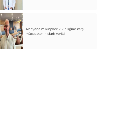
Gazze Filistin Toprağı Olarak Kalacak
Mı?
Pkk Bukalemun Gibi Görünümünü
Değiştirebiliyor
Alanya’da mikroplastik kirliliğine karşı
mücadelenin startı verildi
1978 Kahramanmaraş Faciasının
Mağdur ve Mazlumlarından Ökkeş
Şendiller Hakk’a Yürüdü
Sözde Bir Diplomatın Hezeyanları
Üzerine
12 Eylül Darbesinin Hedefi, Yapılış Tarzı
ve Sonuçları
Hukuk Devletinin ve Demokrasinin
Olmazsa Olmazları: Kurumlar, Kurallar,
Bağımsız, Tarafsız Yargı
Etnikçi Fitne Bitmedi. Bölgede
Yaygınlaşıyor
Uzun, sıcak ve kurak mevsimlere doğru