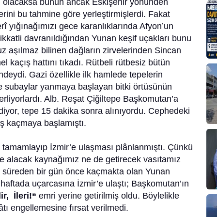
âtı olacaksa bunun ancak Eskişehir yönünden
erini bu tahmine göre yerleştirmişlerdi. Fakat
rî yığınağımızı gece karanlıklarında Afyon’un
kkatli davranıldığından Yunan keşif uçakları bunu
z aşılmaz bilinen dağların zirvelerinden Sincan
kaçış hattını tıkadı. Rütbeli rütbesiz bütün
deydi. Gazi özellikle ilk hamlede tepelerin
ve subaylar yanmaya başlayan bitki örtüsünün
lerliyorlardı. Alb. Reşat Çiğiltepe Başkomutan’a
ediyor, tepe 15 dakika sonra alınıyordu. Cephedeki
iş kaçmaya başlamıştı.
tamamlayıp İzmir’e ulaşması plânlanmıştı. Çünkü
ne alacak kaynağımız ne de getirecek vasıtamız
iği süreden bir gün önce kaçmakta olan Yunan
 haftada uçarcasına İzmir’e ulaştı; Başkomutan’ın
r, İleri!“
emri yerine getirilmiş oldu. Böylelikle
tı engellemesine fırsat verilmedi.