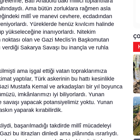
lerine, Batı Anadolu’daki millici toplantılara
 altındaydı. Ama bütün zorluklara rağmen asla
üreğindeki millî ve manevi cevhere, ecdadından
veniyorlardı. Yüreklerde henüz kıvılcım halinde
üp yükseleceğine inanıyorlardı. Nitekim
ÇO
m noktası olan ve Gazi Meclis’in Başkomutan
ı verdiği Sakarya Savaşı bu inançla ve ruhla
lmişti ama işgal ettiği vatan topraklarımıza
mat yaptılar, Türk askerinin bu hattı kesinlikle
zi Mustafa Kemal ve arkadaşları bir yıl boyunca
ümüzü, imkânlarımızı iyi biliyorlardı. Yunan
 savaşı yapacak potansiyelimiz yoktu. Yunan
askın yaparak kırabilirdik.
liydi, başarılmadığı takdirde millî mücadeleyi
azi bu itirazları dinledi ama plânında ısrarlıydı.