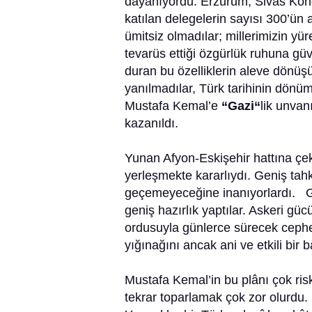
dayanıyordu. Erzurum, Sivas Kongre
katılan delegelerin sayısı 300’ün
ümitsiz olmadılar; millerimizin y
tevarüs ettiği özgürlük ruhuna gü
duran bu özelliklerin aleve dönüş
yanılmadılar, Türk tarihinin dönü
Mustafa Kemal’e
“Gazi“
lik unvan
kazanıldı.
Yunan Afyon-Eskişehir hattına çeki
yerleşmekte kararlıydı. Geniş tahki
geçemeyeceğine inanıyorlardı. Ga
geniş hazırlık yaptılar. Askeri güc
ordusuyla günlerce sürecek cephe
yığınağını ancak ani ve etkili bir b
Mustafa Kemal’in bu plânı çok risk
tekrar toparlamak çok zor olurdu. G