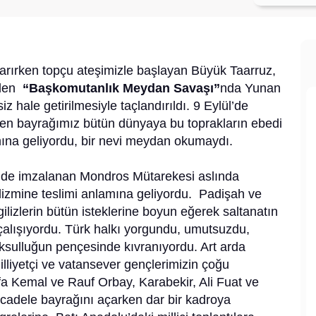
en topçu ateşimizle başlayan Büyük Taarruz,
eden
“Başkomutanlık Meydan Savaşı”
nda Yunan
hale getirilmesiyle taçlandırıldı. 9 Eylül’de
en bayrağımız bütün dünyaya bu toprakların ebedi
mına geliyordu, bir nevi meydan okumaydı.
8’de imzalanan Mondros Mütarekesi aslında
lizmine teslimi anlamına geliyordu. Padişah ve
gilizlerin bütün isteklerine boyun eğerek saltanatın
alışıyordu. Türk halkı yorgundu, umutsuzdu,
oksulluğun pençesinde kıvranıyordu. Art arda
illiyetçi ve vatansever gençlerimizin çoğu
 Kemal ve Rauf Orbay, Karabekir, Ali Fuat ve
ücadele bayrağını açarken dar bir kadroya