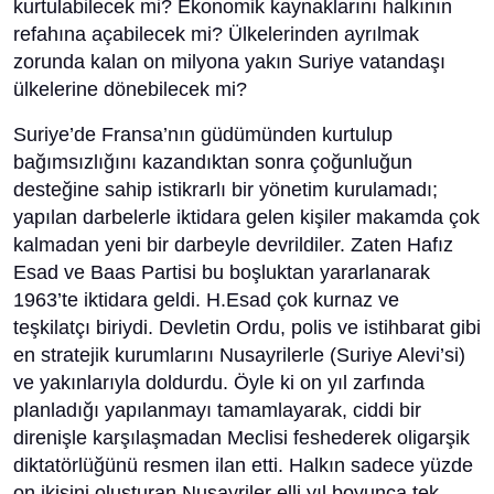
kurtulabilecek mi? Ekonomik kaynaklarını halkının
refahına açabilecek mi? Ülkelerinden ayrılmak
zorunda kalan on milyona yakın Suriye vatandaşı
ülkelerine dönebilecek mi?
Suriye’de Fransa’nın güdümünden kurtulup
bağımsızlığını kazandıktan sonra çoğunluğun
desteğine sahip istikrarlı bir yönetim kurulamadı;
yapılan darbelerle iktidara gelen kişiler makamda çok
kalmadan yeni bir darbeyle devrildiler. Zaten Hafız
Esad ve Baas Partisi bu boşluktan yararlanarak
1963’te iktidara geldi. H.Esad çok kurnaz ve
teşkilatçı biriydi. Devletin Ordu, polis ve istihbarat gibi
en stratejik kurumlarını Nusayrilerle (Suriye Alevi’si)
ve yakınlarıyla doldurdu. Öyle ki on yıl zarfında
planladığı yapılanmayı tamamlayarak, ciddi bir
direnişle karşılaşmadan Meclisi feshederek oligarşik
diktatörlüğünü resmen ilan etti. Halkın sadece yüzde
on ikisini oluşturan Nusayriler elli yıl boyunca tek