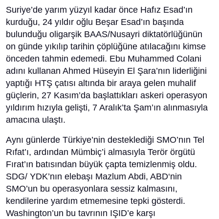
Suriye’de yarım yüzyıl kadar önce Hafız Esad’ın
kurduğu, 24 yıldır oğlu Beşar Esad’ın başında
bulunduğu oligarşik BAAS/Nusayri diktatörlüğünün
on günde yıkılıp tarihin çöplüğüne atılacağını kimse
önceden tahmin edemedi. Ebu Muhammed Colani
adını kullanan Ahmed Hüseyin El Şara’nın liderliğini
yaptığı HTŞ çatısı altında bir araya gelen muhalif
güçlerin, 27 Kasım’da başlattıkları askeri operasyon
yıldırım hızıyla gelişti, 7 Aralık’ta Şam’ın alınmasıyla
amacına ulaştı.
Aynı günlerde Türkiye’nin desteklediği SMO’nın Tel
Rıfat’ı, ardından Mümbiç’i almasıyla Terör örgütü
Fırat’ın batısından büyük çapta temizlenmiş oldu.
SDG/ YDK’nın elebaşı Mazlum Abdi, ABD‘nin
SMO’un bu operasyonlara sessiz kalmasını,
kendilerine yardım etmemesine tepki gösterdi.
Washington’un bu tavrının IŞID’e karşı