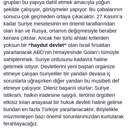
grupları bu yapıya dahil etmek amacıyla yoğun
şekilde çalışıyor, görüşmeler yapıyor. Bu çabalarının
sonucu çok geçmeden ortaya çıkacaktır. 27 Kasım’a
kadar Suriye meselesinin en önemli taraflarından
olan İran ve Rusya, ortamın değişmesiyle beraber
kenara çıktılar. Ancak her türlü ahlaki kriterden
yoksun bir
“haydut devlet“
olan İsrail fırsattan
yararlanarak ABD’nin himayesinde Golan’ı tümüyle
sahiplenmek, Suriye ordusunu kadavra haline
getirmek istiyor. Devletlerini yeni baştan organize
etmeye çalışan Suriyeliler bir yandan devasa iç
sorunlarla uğraşırken diğer yandan bu musibeti def
etmeye çalışıyor. Dileriz başarılı olurlar; Suriye
istikrarlı, halkın iradesine saygılı, terörist örgütleri
etkisiz kılan anayasal bir hukuk devleti haline gelirse
bundan en fazla Türkiye yararlanacaktır. Böylelikle
müzminleşen bazı önemli sorunlarımızdan kurtularak
ferahlayacağız.