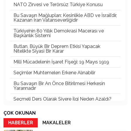
NATO Zirvesi ve Terörsüz Türkiye Konusu
Bu Savaşın Mağlupları: Kesinlikle ABD ve İsrail’dir,
Kazanan İran Vatanseverliğidir
Türkiye’nin 80 Yıllık Demokrasi Macerası ve
Başkanlık Sistemi
Butlan, Büyük Bir Deprem Etkisi Yapacak
Nitelikte Siyasi Bir Karar
Millî Mücadelenin İşaret Fişeği: 19 Mayıs 1919
Seçimler Muhtemelen Erkene Alınabilir
Bu Savaşın Bir An Önce Bitirilmesi Herkesin
Yararınadır
Seçmeli Ders Olarak Siyere İlgi Neden Azaldı?
İki Menfur Saldırı ve Katliam Çok Yönlü
ÇOK OKUNAN
İncelenmelidir
HABERLER
MAKALELER
Bu Savaşta Kazananlar, Kaybedenler ve Türkiye
Üzerine Etkileri