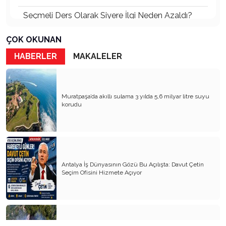
Seçmeli Ders Olarak Siyere İlgi Neden Azaldı?
İki Menfur Saldırı ve Katliam Çok Yönlü
ÇOK OKUNAN
İncelenmelidir
HABERLER
MAKALELER
Bu Savaşta Kazananlar, Kaybedenler ve Türkiye
Üzerine Etkileri
Öcalan ve Dem Nasıl Bir Türkiye İstiyor?
Muratpaşa’da akıllı sulama 3 yılda 5,6 milyar litre suyu
korudu
Abd’de Bu Ses İlk Defa Duyuluyor
Psikiyatrik Sorunları Olan İki Ruh Hastası
Siyasetçi Dünyayı Felakete Sürüklüyor
Âlimin Ölümü Elbet Âlemin Ölümüdür
Antalya İş Dünyasının Gözü Bu Açılışta: Davut Çetin
Savaşın Değişik Açılardan Kısa Bir Yorumu
Seçim Ofisini Hizmete Açıyor
Acar Okan Fâni Âlemden Ebedî Âleme Avdet
Eyledi
Komisyon Raporunun Düşündürdükleri