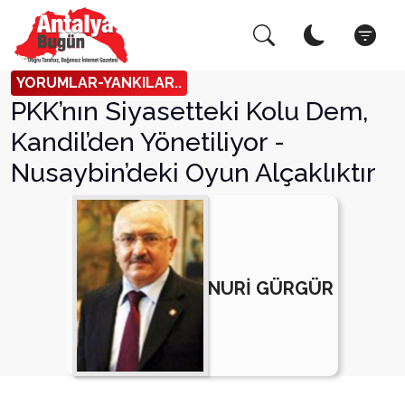
Arama Yap!
Kapat
YORUMLAR-YANKILAR..
PKK’nın Siyasetteki Kolu Dem,
Kandil’den Yönetiliyor -
Nusaybin’deki Oyun Alçaklıktır
NURİ GÜRGÜR