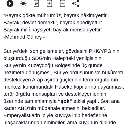
“Bayrak gökte mührümüz, bayrak hâkimiyettir”
Bayrak; devlet demektir, bayrak ebediyettir”
Bayrak millî haysiyet, bayrak mensubiyettir”
-Mehmed Güneş -
Suriye’deki son gelişmeler, gövdesini PKK/YPG’nin
oluşturduğu SDG’nin Halep’teki yenilgisinin
Suriye’nin Kuzeydoğu Bölgesinde üç günde
hezimete dönüşmesi, Suriye ordusunun ve hükûmeti
destekleyen Arap aşireti güçlerinin terör örgütünün
merkezi konumundaki Haseke kapılarına dayanması,
terör örgütü mensupları ve destekleyenlerinin
üzerinde tam anlamıyla
“şok”
etkisi yaptı. Son ana
kadar ABD’nin müdahale etmesini beklediler.
Emperyalistlerin ipiyle kuyuya inip hedeflerine
ulaşacaklarından emindiler, ama kuyunun dibinde