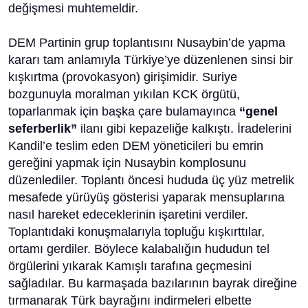
değişmesi muhtemeldir.
DEM Partinin grup toplantısını Nusaybin’de yapma
kararı tam anlamıyla Türkiye’ye düzenlenen sinsi bir
kışkırtma (provokasyon) girişimidir. Suriye
bozgunuyla moralman yıkılan KCK örgütü,
toparlanmak için başka çare bulamayınca
“genel
seferberlik”
ilanı gibi kepazeliğe kalkıştı. İradelerini
Kandil’e teslim eden DEM yöneticileri bu emrin
gereğini yapmak için Nusaybin komplosunu
düzenlediler. Toplantı öncesi hududa üç yüz metrelik
mesafede yürüyüş gösterisi yaparak mensuplarına
nasıl hareket edeceklerinin işaretini verdiler.
Toplantıdaki konuşmalarıyla topluğu kışkırttılar,
ortamı gerdiler. Böylece kalabalığın hududun tel
örgülerini yıkarak Kamışlı tarafına geçmesini
sağladılar. Bu karmaşada bazılarının bayrak direğine
tırmanarak Türk bayrağını indirmeleri elbette