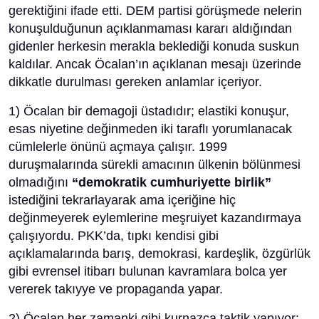
gerektiğini ifade etti. DEM partisi görüşmede nelerin
konuşulduğunun açıklanmaması kararı aldığından
gidenler herkesin merakla beklediği konuda suskun
kaldılar. Ancak Öcalan’ın açıklanan mesajı üzerinde
dikkatle durulması gereken anlamlar içeriyor.
1) Öcalan bir demagoji üstadıdır; elastiki konuşur,
esas niyetine değinmeden iki taraflı yorumlanacak
cümlelerle önünü açmaya çalışır. 1999
duruşmalarında sürekli amacının ülkenin bölünmesi
olmadığını
“demokratik cumhuriyette birlik”
istediğini tekrarlayarak ama içeriğine hiç
değinmeyerek eylemlerine meşruiyet kazandırmaya
çalışıyordu. PKK’da, tıpkı kendisi gibi
açıklamalarında barış, demokrasi, kardeşlik, özgürlük
gibi evrensel itibarı bulunan kavramlara bolca yer
vererek takıyye ve propaganda yapar.
2) Öcalan her zamanki gibi kurnazca taktik yapıyor;