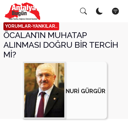
Arama Yap!
Kapat
YORUMLAR-YANKILAR..
ÖCALAN’IN MUHATAP
ALINMASI DOĞRU BİR TERCİH
Mİ?
NURİ GÜRGÜR