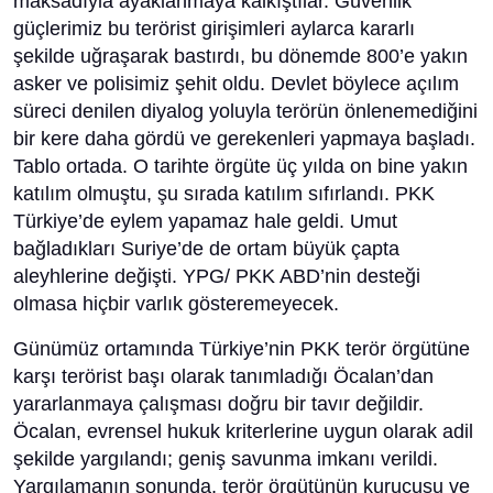
maksadıyla ayaklanmaya kalkıştılar. Güvenlik
güçlerimiz bu terörist girişimleri aylarca kararlı
şekilde uğraşarak bastırdı, bu dönemde 800’e yakın
asker ve polisimiz şehit oldu. Devlet böylece açılım
süreci denilen diyalog yoluyla terörün önlenemediğini
bir kere daha gördü ve gerekenleri yapmaya başladı.
Tablo ortada. O tarihte örgüte üç yılda on bine yakın
katılım olmuştu, şu sırada katılım sıfırlandı. PKK
Türkiye’de eylem yapamaz hale geldi. Umut
bağladıkları Suriye’de de ortam büyük çapta
aleyhlerine değişti. YPG/ PKK ABD’nin desteği
olmasa hiçbir varlık gösteremeyecek.
Günümüz ortamında Türkiye’nin PKK terör örgütüne
karşı terörist başı olarak tanımladığı Öcalan’dan
yararlanmaya çalışması doğru bir tavır değildir.
Öcalan, evrensel hukuk kriterlerine uygun olarak adil
şekilde yargılandı; geniş savunma imkanı verildi.
Yargılamanın sonunda, terör örgütünün kurucusu ve