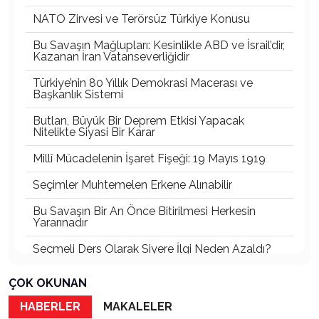
NATO Zirvesi ve Terörsüz Türkiye Konusu
Bu Savaşın Mağlupları: Kesinlikle ABD ve İsrail’dir,
Kazanan İran Vatanseverliğidir
Türkiye’nin 80 Yıllık Demokrasi Macerası ve
Başkanlık Sistemi
Butlan, Büyük Bir Deprem Etkisi Yapacak
Nitelikte Siyasi Bir Karar
Millî Mücadelenin İşaret Fişeği: 19 Mayıs 1919
Seçimler Muhtemelen Erkene Alınabilir
Bu Savaşın Bir An Önce Bitirilmesi Herkesin
Yararınadır
Seçmeli Ders Olarak Siyere İlgi Neden Azaldı?
İki Menfur Saldırı ve Katliam Çok Yönlü
ÇOK OKUNAN
İncelenmelidir
HABERLER
MAKALELER
Bu Savaşta Kazananlar, Kaybedenler ve Türkiye