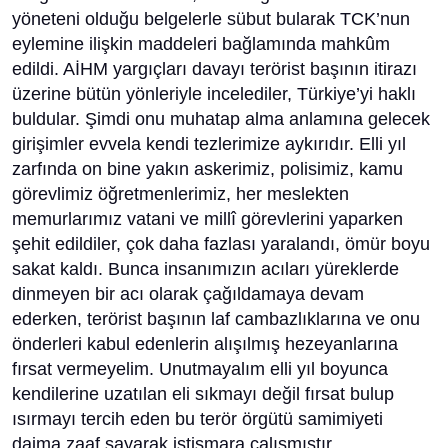
yöneteni olduğu belgelerle sübut bularak TCK’nun
eylemine ilişkin maddeleri bağlamında mahkûm
edildi. AİHM yargıçları davayı terörist başının itirazı
üzerine bütün yönleriyle incelediler, Türkiye’yi haklı
buldular. Şimdi onu muhatap alma anlamına gelecek
girişimler evvela kendi tezlerimize aykırıdır. Elli yıl
zarfında on bine yakın askerimiz, polisimiz, kamu
görevlimiz öğretmenlerimiz, her meslekten
memurlarımız vatani ve millî görevlerini yaparken
şehit edildiler, çok daha fazlası yaralandı, ömür boyu
sakat kaldı. Bunca insanımızın acıları yüreklerde
dinmeyen bir acı olarak çağıldamaya devam
ederken, terörist başının laf cambazlıklarına ve onu
önderleri kabul edenlerin alışılmış hezeyanlarına
fırsat vermeyelim. Unutmayalım elli yıl boyunca
kendilerine uzatılan eli sıkmayı değil fırsat bulup
ısırmayı tercih eden bu terör örgütü samimiyeti
daima zaaf sayarak istismara çalışmıştır.