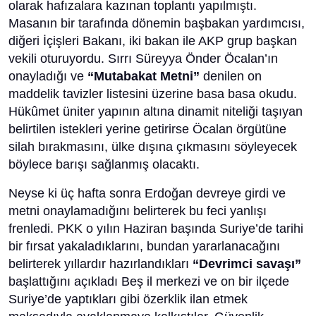
olarak hafızalara kazınan toplantı yapılmıştı.
Masanın bir tarafında dönemin başbakan yardımcısı,
diğeri İçişleri Bakanı, iki bakan ile AKP grup başkan
vekili oturuyordu. Sırrı Süreyya Önder Öcalan’ın
onayladığı ve
“Mutabakat Metni”
denilen on
maddelik tavizler listesini üzerine basa basa okudu.
Hükûmet üniter yapının altına dinamit niteliği taşıyan
belirtilen istekleri yerine getirirse Öcalan örgütüne
silah bırakmasını, ülke dışına çıkmasını söyleyecek
böylece barışı sağlanmış olacaktı.
Neyse ki üç hafta sonra Erdoğan devreye girdi ve
metni onaylamadığını belirterek bu feci yanlışı
frenledi. PKK o yılın Haziran başında Suriye’de tarihi
bir fırsat yakaladıklarını, bundan yararlanacağını
belirterek yıllardır hazırlandıkları
“Devrimci savaşı”
başlattığını açıkladı Beş il merkezi ve on bir ilçede
Suriye’de yaptıkları gibi özerklik ilan etmek