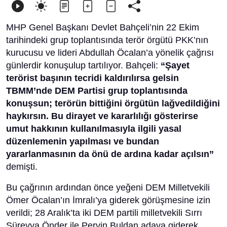
MHP Genel Başkanı Devlet Bahçeli’nin 22 Ekim
tarihindeki grup toplantısında terör örgütü PKK’nın
kurucusu ve lideri Abdullah Öcalan’a yönelik çağrısı
günlerdir konuşulup tartılıyor. Bahçeli:
“Şayet
terörist başının tecridi kaldırılırsa gelsin
TBMM’nde DEM Partisi grup toplantısında
konuşsun; terörün bittiğini örgütün lağvedildiğini
haykırsın. Bu dirayet ve kararlılığı gösterirse
umut hakkının kullanılmasıyla ilgili yasal
düzenlemenin yapılması ve bundan
yararlanmasının da önü de ardına kadar açılsın”
demişti.
Bu çağrının ardından önce yeğeni DEM Milletvekili
Ömer Öcalan’ın İmralı’ya giderek görüşmesine izin
verildi; 28 Aralık’ta iki DEM partili milletvekili Sırrı
Süreyya Önder ile Pervin Buldan adaya giderek