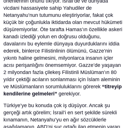
önerilerinin önünü tıkıyor. İsrail’de ve dünyada
vicdani hassasiyete sahip Yahudiler de
Netanyahu’nun tutumunu eleştiriyorlar, fakat çok
küçük bir çoğunlukla iktidarda olan mevcut hükümeti
düşüremiyorlar. Öte tarafta Hamas’ın özellikle askeri
kanadı izlediği yolun en doğrusu olduğunu,
davalarını bu eylemle dünyaya duyurduklarını iddia
ederek, binlerce Filistinlinin ölümünü, Gazze’nin
yıkıntı haline gelmesini, milyonlarca insanın içler
acısı perişanlığını önemsemiyor. Gazze’de yaşayan
2 milyondan fazla çilekeş Filistinli Müslüman’ın 80
yıldır çektiği acıların sonlanması için İslam aleminin
ve Müslümanların sorumluluklarını görerek
“titreyip
kendilerine gelmeleri”
gerekiyor.
Türkiye’ye bu konuda çok iş düşüyor. Ancak şu
gerçeği artık görelim; İsrail’i en sert şekilde sürekli
kınamanın, Netanyahu’yu en ağır sözcüklerle
aşağılamanın, ABD’ni suç ortağı ilan etmenin yararı