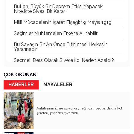
Butlan, Büyük Bir Deprem Etkisi Yapacak
Nitelikte Siyasi Bir Karar
Millî Mücadelenin İşaret Fişeği: 19 Mayıs 1919
Seçimler Muhtemelen Erkene Alınabilir
Bu Savaşın Bir An Önce Bitirilmesi Herkesin
Yararınadır
Seçmeli Ders Olarak Siyere İlgi Neden Azaldı?
İki Menfur Saldırı ve Katliam Çok Yönlü
ÇOK OKUNAN
İncelenmelidir
HABERLER
MAKALELER
Bu Savaşta Kazananlar, Kaybedenler ve Türkiye
Üzerine Etkileri
Öcalan ve Dem Nasıl Bir Türkiye İstiyor?
Antalya’nın içme suyu kaynağından pet bardak, alkol
şişeleri, poşetler çıkartıldı
Abd’de Bu Ses İlk Defa Duyuluyor
Psikiyatrik Sorunları Olan İki Ruh Hastası
Siyasetçi Dünyayı Felakete Sürüklüyor