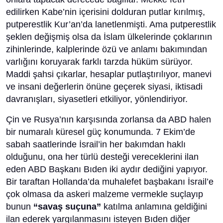
edilirken Kabe’nin içerisini dolduran putlar kırılmış,
putperestlik Kur’an’da lanetlenmişti. Ama putperestlik
şeklen değişmiş olsa da İslam ülkelerinde çoklarının
zihinlerinde, kalplerinde özü ve anlamı bakımından
varlığını koruyarak farklı tarzda hüküm sürüyor.
Maddi şahsi çıkarlar, hesaplar putlaştırılıyor, manevi
ve insani değerlerin önüne geçerek siyasi, iktisadi
davranışları, siyasetleri etkiliyor, yönlendiriyor.
Çin ve Rusya’nın karşısında zorlansa da ABD halen
bir numaralı küresel güç konumunda. 7 Ekim’de
sabah saatlerinde İsrail’in her bakımdan haklı
olduğunu, ona her türlü desteği vereceklerini ilan
eden ABD Başkanı Bıden iki aydır dediğini yapıyor.
Bir taraftan Hollanda’da muhalefet başbakanı İsrail’e
çok olmasa da askeri malzeme vermekle suçlayıp
bunun
“savaş suçuna”
katılma anlamına geldiğini
ilan ederek yargılanmasını isteyen Bıden diğer