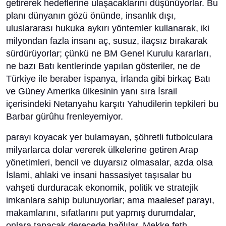
getirerek hedeflerine ulaşacaklarını düşünüyorlar. Bu
planı dünyanın gözü önünde, insanlık dışı,
uluslararası hukuka aykırı yöntemler kullanarak, iki
milyondan fazla insanı aç, susuz, ilaçsız bırakarak
sürdürüyorlar; çünkü ne BM Genel Kurulu kararları,
ne bazı Batı kentlerinde yapılan gösteriler, ne de
Türkiye ile beraber İspanya, İrlanda gibi birkaç Batı
ve Güney Amerika ülkesinin yanı sıra İsrail
içerisindeki Netanyahu karşıtı Yahudilerin tepkileri bu
Barbar gürûhu frenleyemiyor.
parayı koyacak yer bulamayan, şöhretli futbolculara
milyarlarca dolar vererek ülkelerine getiren Arap
yönetimleri, bencil ve duyarsız olmasalar, azda olsa
İslami, ahlaki ve insani hassasiyet taşısalar bu
vahşeti durduracak ekonomik, politik ve stratejik
imkanlara sahip bulunuyorlar; ama maalesef parayı,
makamlarını, sıfatlarını put yapmış durumdalar,
onlara tapacak derecede bağlılar. Mekke feth