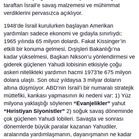
taraftan İsrail’e savaş malzemesi ve mühimmat
verdiklerini pervasızca açıklıyor.
1948’de İsrail kurulurken başlayan Amerikan
yardımları sadece ekonomi ve gıdayla sınırlıydı;
1965 yılında 65 milyon dolardı. Fakat Kissinger’in
etkili bir konuma gelmesi, Dışişleri Bakanlığı’na
kadar yükselmesi, Başkan Nikson’u yönlendirmesi ve
giderek güçlenen Yahudi lobisinin etkisiyle çoğu
askeri nitelikteki yardımın hacmi 1973’te 675 milyon
dolara ulaştı. Son otuz yıldaysa 3 milyar doların
altına düşmüyor. ABD’nin İsrail’i bir numaralı stratejik
müttefiki, kankası yapmasının iki nedeni var: 1) Yüz
milyona yaklaştığı söylenen
“Evanjelikler”
yahut
“Hıristiyan Siyonistler”
2) soğuk savaş döneminde
çok güçlenen Yahudi lobileri. Savaşta ve sonrası
dönemlerde büyük paralar kazanan Yahudiler,
aralarında yardımlaşmanın, dayanışmanın ne kadar