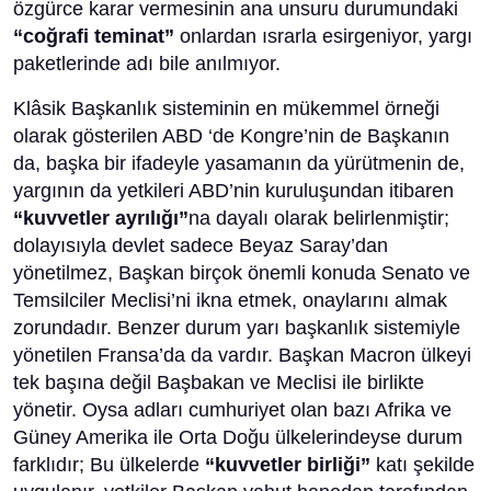
özgürce karar vermesinin ana unsuru durumundaki
“coğrafi teminat”
onlardan ısrarla esirgeniyor, yargı
paketlerinde adı bile anılmıyor.
Klâsik Başkanlık sisteminin en mükemmel örneği
olarak gösterilen ABD ‘de Kongre’nin de Başkanın
da, başka bir ifadeyle yasamanın da yürütmenin de,
yargının da yetkileri ABD’nin kuruluşundan itibaren
“kuvvetler ayrılığı”
na dayalı olarak belirlenmiştir;
dolayısıyla devlet sadece Beyaz Saray’dan
yönetilmez, Başkan birçok önemli konuda Senato ve
Temsilciler Meclisi’ni ikna etmek, onaylarını almak
zorundadır. Benzer durum yarı başkanlık sistemiyle
yönetilen Fransa’da da vardır. Başkan Macron ülkeyi
tek başına değil Başbakan ve Meclisi ile birlikte
yönetir. Oysa adları cumhuriyet olan bazı Afrika ve
Güney Amerika ile Orta Doğu ülkelerindeyse durum
farklıdır; Bu ülkelerde
“kuvvetler birliği”
katı şekilde