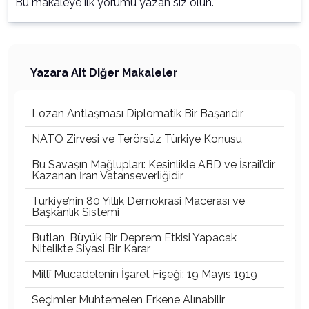
Bu makaleye ilk yorumu yazan siz olun.
Yazara Ait Diğer Makaleler
Lozan Antlaşması Diplomatik Bir Başarıdır
NATO Zirvesi ve Terörsüz Türkiye Konusu
Bu Savaşın Mağlupları: Kesinlikle ABD ve İsrail’dir,
Kazanan İran Vatanseverliğidir
Türkiye’nin 80 Yıllık Demokrasi Macerası ve
Başkanlık Sistemi
Butlan, Büyük Bir Deprem Etkisi Yapacak
Nitelikte Siyasi Bir Karar
Millî Mücadelenin İşaret Fişeği: 19 Mayıs 1919
Seçimler Muhtemelen Erkene Alınabilir