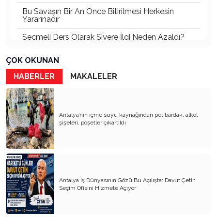
Bu Savaşın Bir An Önce Bitirilmesi Herkesin
Yararınadır
Seçmeli Ders Olarak Siyere İlgi Neden Azaldı?
İki Menfur Saldırı ve Katliam Çok Yönlü
ÇOK OKUNAN
İncelenmelidir
HABERLER
MAKALELER
Bu Savaşta Kazananlar, Kaybedenler ve Türkiye
Üzerine Etkileri
Öcalan ve Dem Nasıl Bir Türkiye İstiyor?
Antalya’nın içme suyu kaynağından pet bardak, alkol
şişeleri, poşetler çıkartıldı
Abd’de Bu Ses İlk Defa Duyuluyor
Psikiyatrik Sorunları Olan İki Ruh Hastası
Siyasetçi Dünyayı Felakete Sürüklüyor
Âlimin Ölümü Elbet Âlemin Ölümüdür
Antalya İş Dünyasının Gözü Bu Açılışta: Davut Çetin
Savaşın Değişik Açılardan Kısa Bir Yorumu
Seçim Ofisini Hizmete Açıyor
Acar Okan Fâni Âlemden Ebedî Âleme Avdet
Eyledi