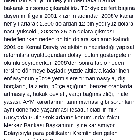
ülkemizin son yirmi beş yılındaki rakamlarına
bakarak bir sonuç çıkarabiliriz. Türkiye’de fert başına
düşen millî gelir 2001 krizinin ardından 2008’e kadar
her yıl artarak 2.300 dolardan 12 bin yedi yüz dolara
nasıl yükseldi, 2023’te 25 bin dolara çıkması
hedeflenirken neden on bin dolara saplanıp kalındı.
2001’de Kemal Derviş ve ekibinin hazırladığı yapısal
reformlara uyulduğundan dolayı bütün göstergelerin
olumlu seyrederken 2008’den sonra tablo neden
tersine dönmeye başladı; yüzde altılara kadar inen
enflasyonun yüzde yetmişlere tırmanmasıyla, dış
borçların, faizlerin, bütçe açığının, benzer oranlarda
artmasıyla, hukuk devleti, yargı bağımsızlığı, ihale
yasası, AYM kararlarının tanınmaması gibi sorunların
aynı dönemde yaşanması tesadüf olabilir mi?
Rusya’da Putin
“tek adam”
konumunda; fakat
Merkez Bankası Başkanının işine karışmıyor.
Dolayısıyla para politikaları Kremlin’den gelen