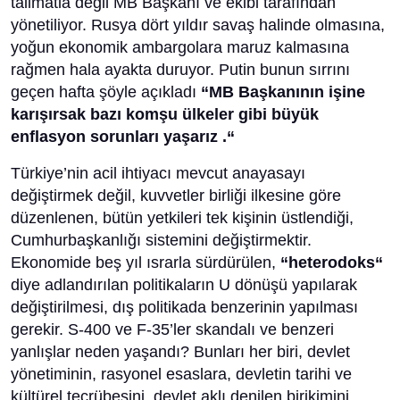
talimatla değil MB Başkanı ve ekibi tarafından
yönetiliyor. Rusya dört yıldır savaş halinde olmasına,
yoğun ekonomik ambargolara maruz kalmasına
rağmen hala ayakta duruyor. Putin bunun sırrını
geçen hafta şöyle açıkladı
“MB Başkanının işine
karışırsak bazı komşu ülkeler gibi büyük
enflasyon sorunları yaşarız .“
Türkiye’nin acil ihtiyacı mevcut anayasayı
değiştirmek değil, kuvvetler birliği ilkesine göre
düzenlenen, bütün yetkileri tek kişinin üstlendiği,
Cumhurbaşkanlığı sistemini değiştirmektir.
Ekonomide beş yıl ısrarla sürdürülen,
“heterodoks“
diye adlandırılan politikaların U dönüşü yapılarak
değiştirilmesi, dış politikada benzerinin yapılması
gerekir. S-400 ve F-35’ler skandalı ve benzeri
yanlışlar neden yaşandı? Bunları her biri, devlet
yönetiminin, rasyonel esaslara, devletin tarihi ve
kültürel tecrübesini, devlet aklı denilen birikimini