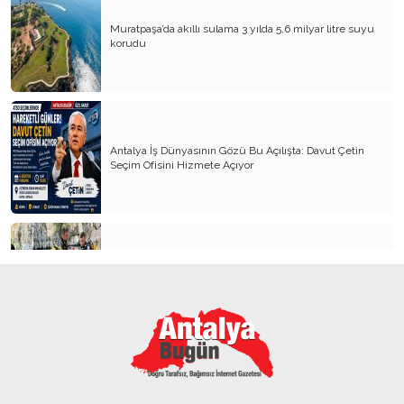
Rusya – Ukrayna: Hemen şimdi BARIŞ!
Muratpaşa’da akıllı sulama 3 yılda 5,6 milyar litre suyu
Turizmde Çalışanlar Nasıl Mutlu Olur?
korudu
Butik Otellere Pazarlama Önerileri
Antalya, Sağlık Turizmi Kenti Olmaz!
Turizmin ‘ 10 Emri’
Antalya İş Dünyasının Gözü Bu Açılışta: Davut Çetin
Seçim Ofisini Hizmete Açıyor
Kavşaktaki Çiçekçi ve Yaratıcı Pazarlama
Turizm Sektöründe İşgücü Felaketi Kapıda II
Turizm Sektöründe İşgücü Felaketi Kapıda II
Antalya’nın içme suyu kaynağından pet bardak, alkol
Turizm Sektöründe İşgücü Felaketi Kapıda II
şişeleri, poşetler çıkartıldı
Turizm Sektöründe İşgücü Felaketi Kapıda I.
Turizm Sektöründe İşgücü Felaketi Kapıda I.
Turizm Sektöründe İşgücü Felaketi Kapıda I.
Büyükşehrin sahipsiz sokak kedilerine özel mobil