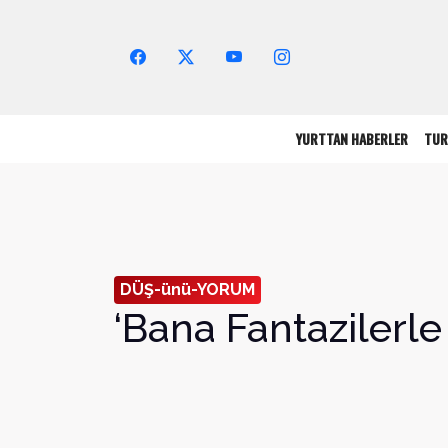
Arama Yap!
YURTTAN HABERLER
TUR
DÜŞ-ünü-YORUM
‘Bana Fantazilerl