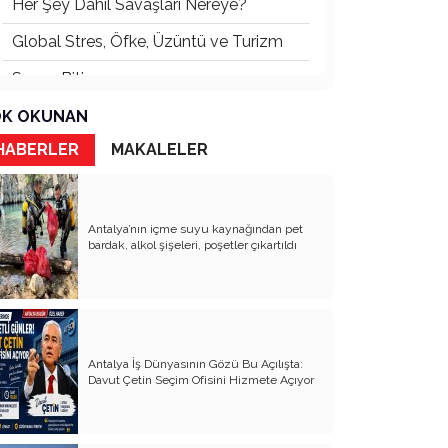
Her Şey Dahil Savaşları Nereye?
Global Stres, Öfke, Üzüntü ve Turizm
Savaş Bitince...
İş Dünyasında Gerçek Demokrasi
K OKUNAN
zamanı
HABERLER
MAKALELER
Modern Zamanlarda Restoranınızı
Markalaştırmak
Rusya – Ukrayna: Hemen şimdi BARIŞ!
Antalya’nın içme suyu kaynağından pet
bardak, alkol şişeleri, poşetler çıkartıldı
Turizmde Çalışanlar Nasıl Mutlu Olur?
Butik Otellere Pazarlama Önerileri
Antalya, Sağlık Turizmi Kenti Olmaz!
Antalya İş Dünyasının Gözü Bu Açılışta:
Turizmin ‘ 10 Emri’
Davut Çetin Seçim Ofisini Hizmete Açıyor
Kavşaktaki Çiçekçi ve Yaratıcı
Pazarlama