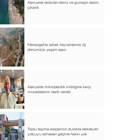
Alanya’da tatilciler deniz ve güneşin tadını
çıkardı
65 yaş sınırı, taş devrinden kalma bir
önyargıdır
Turizmin Olmadığı bir Dünya? İki ucu
pis bir değnek
Antalya Expo ölmesin
Manavgat’ta sokak hayvanlarına 75
dönümlük yaşam alanı
Ankara turizmde kabuğunu neden
kıramıyor?
2020’de ne oldu ve Yarın ne olacak? I
Dünyada ilk restoran nerede kuruldu?
Alanya’da mikroplastik kirliliğine karşı
mücadelenin startı verildi
Antalya – Kemer karayolu
kapatılmalıdır
2021 kötü gelsin, biz başarırız!
2021 – galiba – kötü gelecek ( I )
Toplu taşıma araçlarının durakta bekleyen
Artık ÇIPLAK ŞİRKETLER zamanı
yolcuyu almadan geçme hakkı yok