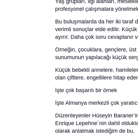
Yaş grupları, ilgi alanları, mesle
profesyonel çalışmalara yönelmek
Bu buluşmalarda da her iki taraf d
verimli sonuçlar elde edilir. Küçü
ayırır. Daha çok soru cevaplanır ve 
Örneğin, çocuklara, gençlere, üst 
sunumunun yapılacağı küçük sergi
Küçük bebekli annelere, hamilele
olan çiftlere, engellilere hitap ede
İşte çok başarılı bir örnek
İşte Almanya merkezli çok yaratı
Düzenleyenler Hüseyin Baraner’in
Enrique Lepehne´nin dahil oldukl
olarak anlatmak istediğim de bu.