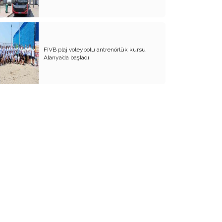
Garson çorbanıza parmağını
soktuğunda II
Garson çorbanıza elini soktuğunda?
FIVB plaj voleybolu antrenörlük kursu
Pandemi sonrası Turizm aynı mı
Alanya’da başladı
kalacak?
Turizmin Geleceği ile ilgili cevapsız
sorular
Krizlere karşı moral yazıları
COVİD19 Sonrası- Oteller için Bir
Eylem Planı
2050 – Yok oluşun erken hikayesi
Bu yaşananlar gelecek 10 yılların
fragmanı
Turizmciler, virüsün kaynağından haber
var
Virüs, insanı ve Dünyayı değiştiriyor