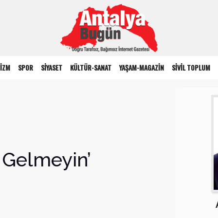
İZM
SPOR
SİYASET
KÜLTÜR-SANAT
YAŞAM-MAGAZİN
SİVİL TOPLUM
e Gelmeyin’