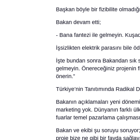
Başkan böyle bir fizibilite olmadığ
Bakan devam etti;
- Bana fantezi ile gelmeyin. Kuşad
İşsizlikten elektrik parasını bile 
İşte bundan sonra Bakandan sık s
gelmeyin. Önereceğiniz projenin fiz
önerin.”
Türkiye’nin Tanıtımında Radikal D
Bakanın açıklamaları yeni dönemin 
marketing yok. Dünyanın farklı ülk
fuarlar temel pazarlama çalışmas
Bakan ve ekibi şu soruyu soruyor
proje bize ne gibi bir fayda sağ