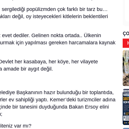
 sergilediği popülizmden çok farklı bir tarz bu…
ları değil, oy isteyecekleri kitlelerin beklentileri
ÇO
 evet dediler. Gelinen nokta ortada.. Ülkenin
 kurmak için yapılması gereken harcamalara kaynak
evlet her kasabaya, her köye, her vilayete
 amade bir aygıt değil.
lediye Başkanının hazır bulunduğu bir toplantıda,
r ev sahipliği yaptı. Kemer’deki turizmciler adına
n içinde bir tanesini duyduğunda Bakan Ersoy elini
;
iliteniz var mı?