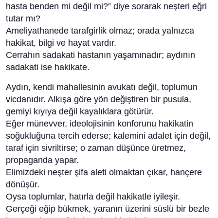
hasta benden mi değil mi?” diye sorarak neşteri eğri
tutar mı?
Ameliyathanede tarafgirlik olmaz; orada yalnızca
hakikat, bilgi ve hayat vardır.
Cerrahın sadakati hastanın yaşamınadır; aydının
sadakati ise hakikate.
Aydın, kendi mahallesinin avukatı değil, toplumun
vicdanıdır. Alkışa göre yön değiştiren bir pusula,
gemiyi kıyıya değil kayalıklara götürür.
Eğer münevver, ideolojisinin konforunu hakikatin
soğukluğuna tercih ederse; kalemini adalet için değil,
taraf için sivriltirse; o zaman düşünce üretmez,
propaganda yapar.
Elimizdeki neşter şifa aleti olmaktan çıkar, hançere
dönüşür.
Oysa toplumlar, hatırla değil hakikatle iyileşir.
Gerçeği eğip bükmek, yaranın üzerini süslü bir bezle