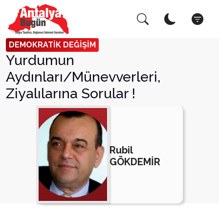
Arama Yap!
Kapat
DEMOKRATİK DEĞİŞİM
Yurdumun
Aydınları/Münevverleri,
Ziyalılarına Sorular !
Rubil
GÖKDEMİR