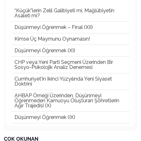
“Küçük”lerin Zelil Galibiyeti mi, Mağlûbiyetin
Asaleti mi?
Düşünmeyi Öğrenmek – Final (XII)
Kimse Üç Maymunu Oynamasın!
Düşünmeyi Öğrenmek (XI)
CHP veya Yeni Parti Seçmeni Üzerinden Bir
Sosyo-Psikolojik Analiz Denemesi
Cumhuriyet'in İkinci Yüzyılında Yeni Siyaset
Doktrini
AHBAP Örneği Üzerinden, Düşünmeyi
Öğrenmeden Kamuoyu Oluşturan Şöhretlerin
Ağır Trajedisi (X)
Düşünmeyi Öğrenmek (IX)
Jeopolitik Otoriterlik: 21. Yüzyılda Yeni Meşruiyet
Üretme Mekanizması mı?
ÇOK OKUNAN