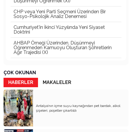
Düşünmeyi Öğrenmek (XI)
CHP veya Yeni Parti Seçmeni Üzerinden Bir
Sosyo-Psikolojik Analiz Denemesi
Cumhuriyet'in İkinci Yüzyılında Yeni Siyaset
Doktrini
AHBAP Örneği Üzerinden, Düşünmeyi
Öğrenmeden Kamuoyu Oluşturan Şöhretlerin
Ağır Trajedisi (X)
Düşünmeyi Öğrenmek (IX)
ÇOK OKUNAN
Jeopolitik Otoriterlik: 21. Yüzyılda Yeni Meşruiyet
Üretme Mekanizması mı?
HABERLER
MAKALELER
Nereye Gidiyoruz?
1826 Vak'a-i Hayriye'den 2016 15 Temmuz'una
Antalya’nın içme suyu kaynağından pet bardak, alkol
şişeleri, poşetler çıkartıldı
Düşünmeyi Öğrenmek (VIII)
Siyaset Bilimi ve Sosyal Psikoloji Verileriyle Haluk
Levent ve Ahbap Olayına Bakış