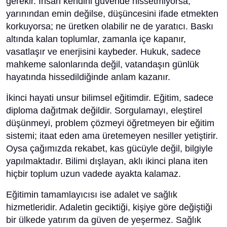
gerekir. İnsan kendini güvende hissetmiyorsa,
yarınından emin değilse, düşüncesini ifade etmekten
korkuyorsa; ne üretken olabilir ne de yaratıcı. Baskı
altında kalan toplumlar, zamanla içe kapanır,
vasatlaşır ve enerjisini kaybeder. Hukuk, sadece
mahkeme salonlarında değil, vatandaşın günlük
hayatında hissedildiğinde anlam kazanır.
İkinci hayati unsur bilimsel eğitimdir. Eğitim, sadece
diploma dağıtmak değildir. Sorgulamayı, eleştirel
düşünmeyi, problem çözmeyi öğretmeyen bir eğitim
sistemi; itaat eden ama üretemeyen nesiller yetiştirir.
Oysa çağımızda rekabet, kas gücüyle değil, bilgiyle
yapılmaktadır. Bilimi dışlayan, aklı ikinci plana iten
hiçbir toplum uzun vadede ayakta kalamaz.
Eğitimin tamamlayıcısı ise adalet ve sağlık
hizmetleridir. Adaletin geciktiği, kişiye göre değiştiği
bir ülkede yatırım da güven de yeşermez. Sağlık