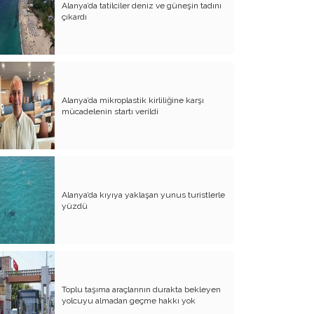
Zulme Karşı Direnmenin Öğretmeni:
Alanya’da tatilciler deniz ve güneşin tadını
İbrahim Kaypakkaya
çıkardı
Halkımız İçin Toprağa Düşenlerimiz
Onca Yıl Geçti Aradan Yüreğim Sızlar
Hâlâ
Alanya’da mikroplastik kirliliğine karşı
Ser Verip Sır Vermeyen Bir Yiğit
mücadelenin startı verildi
Kadınlarımız, Bizim Kadınlarımız!
İçimizdeki Donmuş Denize İnen Güçlü
Bir Balta
İstanbul’da Yeni Bir Köy Enstitüsü
Alanya’da kıyıya yaklaşan yunus turistlerle
yüzdü
Aksekili Hayriye Duruk Ana
Angarya Değil Bu İş
Sevdiğim Öğretmenelerimin Pek Çoğu
Köy Enstitülü Hep
Toplu taşıma araçlarının durakta bekleyen
yolcuyu almadan geçme hakkı yok
Tam 107 Yıl Önce, Ne Diyor Ziya