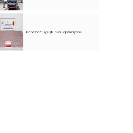
Gökalp?
Baba Ocağı, Ana Kucağı
Hayvanlarımızla Birlikte Bir Aileyiz Biz
Kepez’de uyuşturucu operasyonu
En Büyük Eksikliğim
O Sırrı Bana da Söyleyin Lütfen!
İlan Ettim, İsyanımı Herkese
Yörükler İnsanın Hası
Kim Demiş, "Meyvenin Kötüsü Erik"
Böyle mi Bitmeliydi, Bu Güzel Öykünün
Sonu?
Giden Gelmez Dağları
Ne Zengin Fakir, Ne Sen Ben Farkı
Olsun