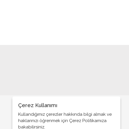
“ÇÜNKÜ ONLAR ALEVİ!..”
BİR AD BULAMADIM; BU ÖYKÜYE
BEN
ABLA, ÖZKAN ABİMİ ÖLDÜRMÜŞLER!
RÜTBELERİNİ SÖKECEĞİM SENİN!
MÜFETTİŞLER MÜFETTİŞİ
KORKUTMAKTAN HOŞLANIR HEP
KORKAK İNSANLARIN HEPSİ
ÖDÜL MÜ VERMELİ HEP GÖREVİNİ
TAM YAPANA
İŞTE, MERAK ETTİĞİNİZ O SORUNUN
YANITI
Çerez Kullanımı
ŞİDDET VE YARGISIZ İNFAZ
Kullandığımız çerezler hakkında bilgi almak ve
haklarınızı öğrenmek için Çerez Politikamıza
NİÇİN PAYLAŞMIYORSUNUZ,
ÖDÜLÜNÜZÜ?
bakabilirsiniz.