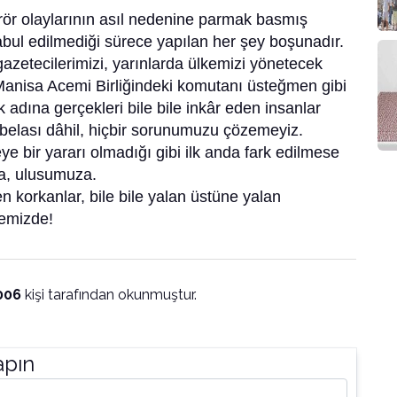
rör olaylarının asıl nedenine parmak basmış
bul edilmediği sürece yapılan her şey boşunadır.
gazetecilerimizi, yarınlarda ülkemizi yönetecek
Manisa Acemi Birliğindeki komutanı üsteğmen gibi
k adına gerçekleri bile bile inkâr eden insanlar
r belası dâhil, hiçbir sorunumuzu çözemeyiz.
e bir yararı olmadığı gibi ilk anda fark edilmese
za, ulusumuza.
n korkanlar, bile bile yalan üstüne yalan
kemizde!
006
kişi tarafından okunmuştur.
apın