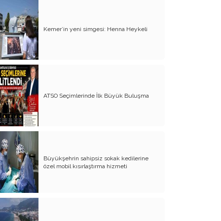
Ne Şirin Bir Beldedir Altınoluk
İlk Kez Anladım Bu Gerçeği
Kemer’in yeni simgesi: Henna Heykeli
Sevgiyle Dinlemeli, Çocukları ve
Gençleri
Doğmak Üzere Güneş
Doğmak Üzere Güneş
ATSO Seçimlerinde İlk Büyük Buluşma
Annelik, Babalık Gibi Öğretmenlik De
Bir Sevgi Sanatıdır
Boş Pitak
Dilem Gözde’nin Güncesi
Büyükşehrin sahipsiz sokak kedilerine
özel mobil kısırlaştırma hizmeti
Benin de Suçum Var, Ben de
Kabahatliyim!
Anne Gibi, Baba Gibi Olmalı Bir
Öğretmen