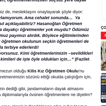
en, öğretmenlerimizden suçsuz yere dayak
iz de, meslektaşını onaylayarak şöyle diyor:
aylamıyorum. Ama cehalet sonunda… Ya
sıl açıklayabiliriz? Hasanoğlan Öğretmen
ÇO
nda dayakçı öğretmenler yok muydu? Ödümüz
muz payımızı alırdık. Böylece eğitimlerinden
r öğretmen okulunun seçkin öğretmenleri de
a terbiye ederlerdi!
iyorsunuz. Kimi öğretmenlerimizin –sevildikleri
 kimileri de işte öyle oldukları için…”
(Fazilet
 mezun olduğu
Kilis Kız Öğretmen Okulu
’nu
tmenimizin sözünü ettiği okulda çalıştığım için,
in dediği gibi, jandarmaların dayak atmasını
da diplomalarıyla övünen öğretmenlere ne diyelim?