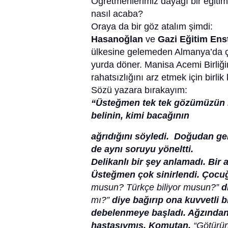
Öğretmenlerimiz dayağı bir eğitim
nasıl acaba?
Oraya da bir göz atalım şimdi:
Hasanoğlan
ve
Gazi Eğitim Ens
ülkesine gelemeden Almanya’da çal
yurda döner. Manisa Acemi Birliği
rahatsızlığını arz etmek için birl
Sözü yazara bırakayım:
“Üsteğmen tek tek gözümüzün iç
belinin, kimi bacağının
ağrıdığını söyledi. Doğudan gel
de aynı soruyu yöneltti.
Delikanlı bir şey anlamadı. Bir
Üsteğmen çok sinirlendi. Çocu
musun? Türkçe biliyor musun?”
d
mı?”
diye bağırıp ona kuvvetli bi
debelenmeye başladı. Ağzından
hastasıymış. Komutan,
“Götürün