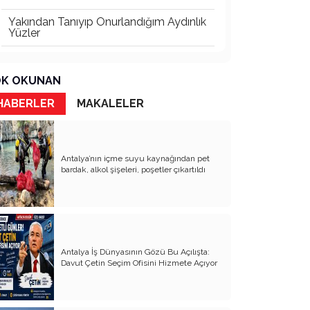
Yakından Tanıyıp Onurlandığım Aydınlık
Yüzler
Darısı Başınıza
K OKUNAN
İlk Yapmamız Gereken İş
HABERLER
MAKALELER
Dünya Şampiyonu Bir Genç Var
Aramızda
Gerçeklerin Peşinde
Antalya’nın içme suyu kaynağından pet
bardak, alkol şişeleri, poşetler çıkartıldı
Doğu’nun Zeki ve Cana Yakın Çocukları
Çıplak Model
İki Güzel Örnek İnsan
Altmış İki Yıl Sonra Alınan Bir İntikam
Antalya İş Dünyasının Gözü Bu Açılışta:
Davut Çetin Seçim Ofisini Hizmete Açıyor
Dicle Aydınlığı
Nasıl Bir Ziraat Mühendisi Bu?