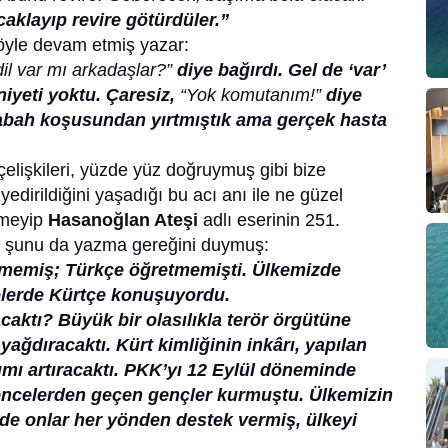
caklayıp revire götürdüler.”
öyle devam etmiş yazar:
dil var mı arkadaşlar?”
diye bağırdı. Gel de ‘var’
iyeti yoktu. Çaresiz,
“Yok komutanım!”
diye
 sabah koşusundan yırtmıştık ama gerçek hasta
elişkileri, yüzde yüz doğruymuş gibi bize
p yedirildiğini yaşadığı bu acı anı ile ne güzel
nmeyip
Hasanoğlan Ateşi
adlı eserinin 251.
 şunu da yazma gereğini duymuş:
memiş; Türkçe öğretmemişti. Ülkemizde
elerde Kürtçe konuşuyordu.
aktı? Büyük bir olasılıkla terör örgütüne
yağdıracaktı. Kürt kimliğinin inkârı, yapılan
lımı artıracaktı. PKK’yı 12 Eylül döneminde
encelerden geçen gençler kurmuştu. Ülkemizin
 de onlar her yönden destek vermiş, ülkeyi