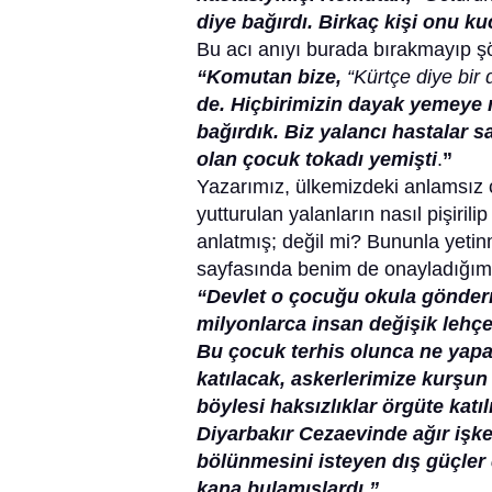
diye bağırdı. Birkaç kişi onu ku
Bu acı anıyı burada bırakmayıp ş
“Komutan bize,
“Kürtçe diye bir 
de. Hiçbirimizin dayak yemeye n
bağırdık. Biz yalancı hastalar
olan çocuk tokadı yemişti
.
”
Yazarımız, ülkemizdeki anlamsız ç
yutturulan yalanların nasıl pişirili
anlatmış; değil mi? Bununla yeti
sayfasında benim de onayladığım
“Devlet o çocuğu okula gönder
milyonlarca insan değişik lehç
Bu çocuk terhis olunca ne yapac
katılacak, askerlerimize kurşun 
böylesi haksızlıklar örgüte katı
Diyarbakır Cezaevinde ağır işk
bölünmesini isteyen dış güçler
kana bulamışlardı.”