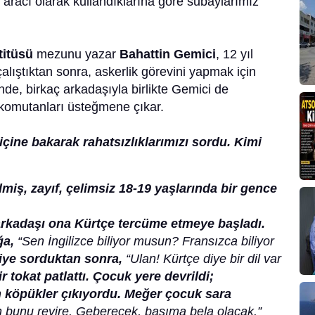
 aracı olarak kullandıklarına göre subaylarımız
titüsü
mezunu yazar
Bahattin Gemici
, 12 yıl
ıştıktan sonra, askerlik görevini yapmak için
nde, birkaç arkadaşıyla birlikte Gemici de
ik komutanları üsteğmene çıkar.
ine bakarak rahatsızlıklarımızı sordu. Kimi
miş, zayıf, çelimsiz 18-19 yaşlarında bir gence
 arkadaşı ona Kürtçe tercüme etmeye başladı.
ğa,
“Sen İngilizce biliyor musun? Fransızca biliyor
iye sorduktan sonra,
“Ulan! Kürtçe diye bir dil var
r tokat patlattı. Çocuk yere devrildi;
 köpükler çıkıyordu. Meğer çocuk sara
 bunu revire. Geberecek, başıma bela olacak.”