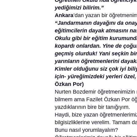
Öğretmen Okulu’nda öğrenciyk
yediğimizi bilirim.”
Ankara
’dan yazan bir öğretmenim
“Jandarmanın dayağını da on
eğitimcilerin dayak atmasını na
Okulu gibi bir eğitim kurumu
kopardı onlardan. Yine de çoğu
geçmiş olurduk! Yani seçkin bi
yarınların öğretmenlerini dayakl
Kimler olduğunu siz çok iyi bil
için- yüreğimizdeki yerleri özel,
Özkan Por)
Nurten Bozdemir öğretmenimizin
bilmem ama Fazilet Özkan Por öğre
yazdıklarının bire bir tanığıyım.
Haydi, bize yazan öğretmenlerimiz
bilgisizliklerine verelim. Tamam 
Bunu nasıl yorumlayalım?