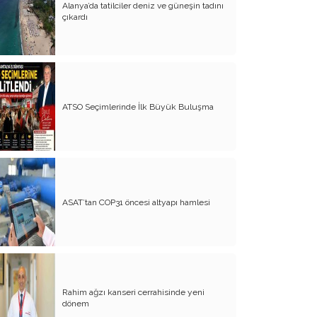
Alanya’da tatilciler deniz ve güneşin tadını
çıkardı
Bağrımızı Döve Döve Yine Andık
Hıdırellez’de 6 Mayıs Dileği
Zamanla Neler Nasıl Değişiyor - 3
Zamanla Neler Nasıl Değişiyor - 2
ATSO Seçimlerinde İlk Büyük Buluşma
Zamanla Neler Nasıl Değişiyor - 1
Nereden Nereye 1 Mayıs
Yaşamımdaki Emel Doğramacı
Yaşamımda Emel Doğramacı
ASAT’tan COP31 öncesi altyapı hamlesi
Yaşamım Tesadüfleri Sever mi?
23 Nisan'a Nasıl Geldik
Yaşanılan Bu Günlerin Tadı
Rahim ağzı kanseri cerrahisinde yeni
dönem
Sürü Psikolojisi