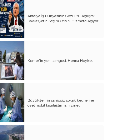
Entel Entel İşletiliyoruz
Antalya İş Dünyasının Gözü Bu Açılışta:
Davut Çetin Seçim Ofisini Hizmete Açıyor
Soysuzluk Nerede ve Nasıl Başlar
Bilinç Olmazsa Siyaset Uyutur
Oturup Biraz Düşünsek mi?
Nereye Siyaset Nereye
Kemer’in yeni simgesi: Henna Heykeli
Yanlış Nerede Başladı -3
Yanlış Nerede Başladı -2
Yanlış Nerede Başladı -1
Büyükşehrin sahipsiz sokak kedilerine
Zamanla Neler Nasıl Değişiyor - 6
özel mobil kısırlaştırma hizmeti
Zamanla Neler Nasıl Değişiyor - 5
Bugün Pazar Hem de Analar Günü
Zamanla Neler Nasıl Değişiyor - 4