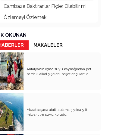
Cambaza Baktıranlar Piçler Olabilir mi
Özlemeyi Özlemek
Butlanınız da Şutlanınız da
K OKUNAN
Yaşananların Vebali Kim
HABERLER
MAKALELER
Siyasetin Kökleri Köklerin Siyaseti
Nereye CHP Nereye
Antalya’nın içme suyu kaynağından pet
Öf Öf de Öf Öf
bardak, alkol şişeleri, poşetler çıkartıldı
Birbirimizi Anlasak mı
Kapitalist Yaşam Tarzına İslami
Ekonomi
Muratpaşa’da akıllı sulama 3 yılda 5,6
Mayıs’ta öldürüldük, Haziran’da direndik.
milyar litre suyu korudu
İki Miras T.C ve CHP
Atanı Tanımak Gurur Verir