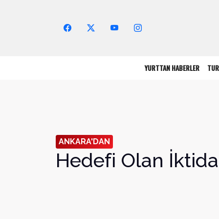
Arama Yap!
YURTTAN HABERLER
TUR
ANKARA'DAN
Hedefi Olan İktida