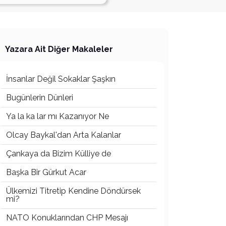
Yazara Ait Diğer Makaleler
İnsanlar Değil Sokaklar Şaşkın
Bugünlerin Dünleri
Ya la ka lar mı Kazanıyor Ne
Olcay Baykal'dan Arta Kalanlar
Çankaya da Bizim Külliye de
Başka Bir Gürkut Acar
Ülkemizi Titretip Kendine Döndürsek
mi?
NATO Konuklarından CHP Mesajı