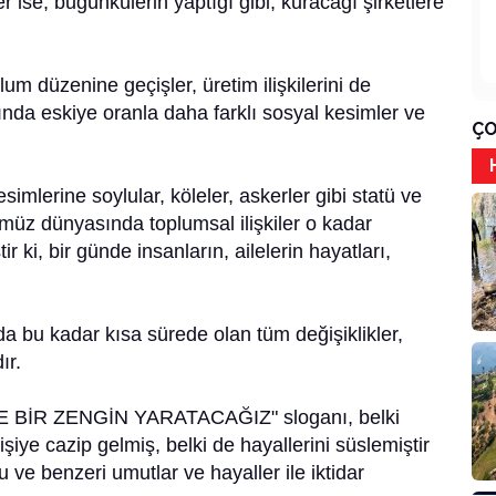
ise, bugünkülerin yaptığı gibi, kuracağı şirketlere
m düzenine geçişler, üretim ilişkilerini de
ında eskiye oranla daha farklı sosyal kesimler ve
ÇO
mlerine soylular, köleler, askerler gibi statü ve
ümüz dünyasında toplumsal ilişkiler o kadar
 ki, bir günde insanların, ailelerin hayatları,
 bu kadar kısa sürede olan tüm değişiklikler,
ır.
BİR ZENGİN YARATACAĞIZ" sloganı, belki
işiye cazip gelmiş, belki de hayallerini süslemiştir
 ve benzeri umutlar ve hayaller ile iktidar