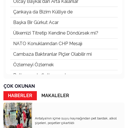
Olcay Baykal'dan Arta Kalanlar
Çankaya da Bizim Külliye de
Başka Bir Gürkut Acar
Ülkemizi Titretip Kendine Döndürsek mi?
NATO Konuklarından CHP Mesajı
Cambaza Baktıranlar Piçler Olabilir mi
Özlemeyi Özlemek
Butlanınız da Şutlanınız da
Yaşananların Vebali Kim
ÇOK OKUNAN
HABERLER
MAKALELER
Siyasetin Kökleri Köklerin Siyaseti
Nereye CHP Nereye
Öf Öf de Öf Öf
Antalya’nın içme suyu kaynağından pet bardak, alkol
şişeleri, poşetler çıkartıldı