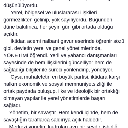
düşünülüyordu.
Yerel, bölgesel ve uluslararası ilişkileri
görmezlikten gelinip, yok sayılıyordu. Bugünden
düne bakılınca, her şeyin gün gibi ortada olduğu
açıktır.
İktidar, acemi nalbant gavur eserinde öğrenir sözü
gibi, devletin yerel ve genel yönetimlerinde,
YÖNETİMİ öğrendi. Yerli ve yabancı danışmanları
sayesinde de hem ilişkilerini güncelliyor hem de
sağladığı bilgiler ile süreci yönlendirip, yönetiyor.
Oysa muhalefetin en büyük partisi, iktidara karşı
halkın ekonomik ve sosyal memnuniyetsizliği ile
ortak paydada buluşup, ilke ve ideolojik bir ortaklığı
olmayan yapılar ile yerel yönetimlerde başarı
sağladı.
Yönetim, bir savaştır. Hem kendi içinde, hem de
savaştığın taraflarca saldırıya açık haldedir.
Merkezi yönetim kadroları ayrı bir şeydir, işbirliği