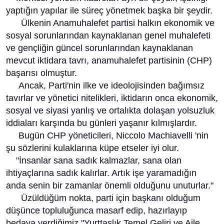
yaptığın yapılar ile süreç yönetmek başka bir şeydir.
Ülkenin Anamuhalefet partisi halkın ekonomik ve
sosyal sorunlarından kaynaklanan genel muhalefeti
ve gençliğin güncel sorunlarından kaynaklanan
mevcut iktidara tavrı, anamuhalefet partisinin (CHP)
başarısı olmuştur.
Ancak, Parti'nin ilke ve ideolojisinden bağımsız
tavırlar ve yönetici nitelikleri, iktidarın onca ekonomik,
sosyal ve siyasi yanlış ve ortalıkta dolaşan yolsuzluk
iddiaları karşında bu günleri yaşanır kılmışlardır.
Bugün CHP yöneticileri, Niccolo Machiavelli 'nin
şu sözlerini kulaklarına küpe etseler iyi olur.
"İnsanlar sana sadık kalmazlar, sana olan
ihtiyaçlarına sadık kalırlar. Artık işe yaramadığın
anda senin bir zamanlar önemli olduğunu unuturlar."
Üzüldüğüm nokta, parti için başkanı olduğum
düşünce topluluğunca masarf edip, hazırlayıp
bedava verdiğimiz "Yurttaşlık Temel Geliri ve Aile