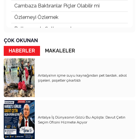
Cambaza Baktıranlar Piçler Olabilir mi
Özlemeyi Özlemek
Butlanınız da Şutlanınız da
Yaşananların Vebali Kim
ÇOK OKUNAN
HABERLER
MAKALELER
Siyasetin Kökleri Köklerin Siyaseti
Nereye CHP Nereye
Öf Öf de Öf Öf
Antalya’nın içme suyu kaynağından pet bardak, alkol
şişeleri, poşetler çıkartıldı
Birbirimizi Anlasak mı
Kapitalist Yaşam Tarzına İslami Ekonomi
Mayıs’ta öldürüldük, Haziran’da direndik.
Antalya İş Dünyasının Gözü Bu Açılışta: Davut Çetin
İki Miras T.C ve CHP
Seçim Ofisini Hizmete Açıyor
Atanı Tanımak Gurur Verir