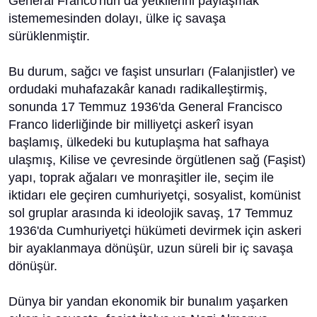
General Franco'nun da yetkilerini paylaşmak
istememesinden dolayı, ülke iç savaşa
sürüklenmiştir.
Bu durum, sağcı ve faşist unsurları (Falanjistler) ve
ordudaki muhafazakâr kanadı radikalleştirmiş,
sonunda 17 Temmuz 1936'da General Francisco
Franco liderliğinde bir milliyetçi askerî isyan
başlamış, ülkedeki bu kutuplaşma hat safhaya
ulaşmış, Kilise ve çevresinde örgütlenen sağ (Faşist)
yapı, toprak ağaları ve monraşitler ile, seçim ile
iktidarı ele geçiren cumhuriyetçi, sosyalist, komünist
sol gruplar arasında ki ideolojik savaş, 17 Temmuz
1936'da Cumhuriyetçi hükümeti devirmek için askeri
bir ayaklanmaya dönüşür, uzun süreli bir iç savaşa
dönüşür.
Dünya bir yandan ekonomik bir bunalım yaşarken