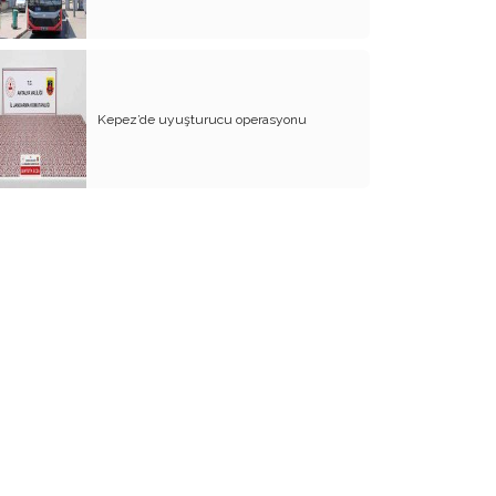
Türkiye Siyasetini Anlamak
Susması Gerekenler Konuşuyorsa!..
Falına Bakılan Ülkede Yaşamak
Kepez’de uyuşturucu operasyonu
Ey Ahali Kamu "Donu" Sana Yaptı
Kültürel Yozlaşma
Nereye Payidar Nereye
Ummak ve Bulmak
Ne Güzel Ya!...
Tarihler Tarihler Ah Ah!
Öyle Yoruldum ki!..
Hoş Geldin Kaos
Düşünme Farkı İle Farklı Düşünme!..