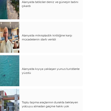
Alanya’da tatilciler deniz ve güneşin tadını
çıkardı
Bağrımızı Döve Döve Yine Andık
Hıdırellez’de 6 Mayıs Dileği
Zamanla Neler Nasıl Değişiyor - 3
Zamanla Neler Nasıl Değişiyor - 2
Alanya’da mikroplastik kirliliğine karşı
mücadelenin startı verildi
Zamanla Neler Nasıl Değişiyor - 1
Nereden Nereye 1 Mayıs
Yaşamımdaki Emel Doğramacı
Alanya’da kıyıya yaklaşan yunus turistlerle
Yaşamımda Emel Doğramacı
yüzdü
Yaşamım Tesadüfleri Sever mi?
23 Nisan'a Nasıl Geldik
Yaşanılan Bu Günlerin Tadı
Toplu taşıma araçlarının durakta bekleyen
yolcuyu almadan geçme hakkı yok
Sürü Psikolojisi