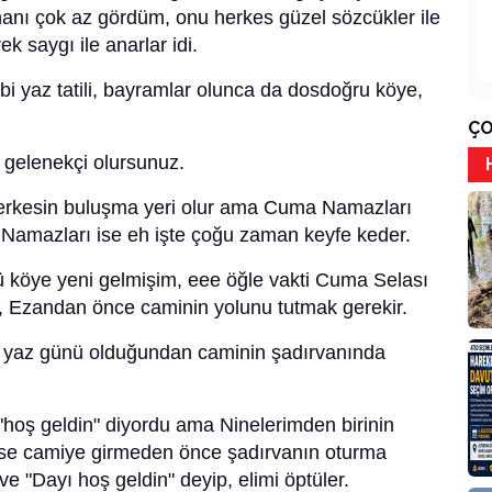
anı çok az gördüm, onu herkes güzel sözcükler ile
k saygı ile anarlar idi.
 yaz tatili, bayramlar olunca da dosdoğru köye,
ÇO
gelenekçi olursunuz.
kesin buluşma yeri olur ama Cuma Namazları
kit Namazları ise eh işte çoğu zaman keyfe keder.
öye yeni gelmişim, eee öğle vakti Cuma Selası
ıp, Ezandan önce caminin yolunu tutmak gerekir.
yaz günü olduğundan caminin şadırvanında
oş geldin" diyordu ama Ninelerimden birinin
 ise camiye girmeden önce şadırvanın oturma
ve "Dayı hoş geldin" deyip, elimi öptüler.