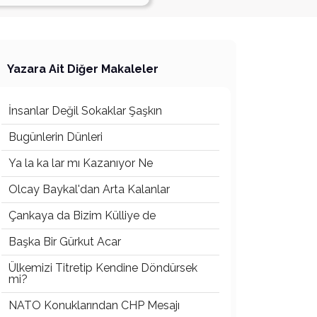
Yazara Ait Diğer Makaleler
İnsanlar Değil Sokaklar Şaşkın
Bugünlerin Dünleri
Ya la ka lar mı Kazanıyor Ne
Olcay Baykal'dan Arta Kalanlar
Çankaya da Bizim Külliye de
Başka Bir Gürkut Acar
Ülkemizi Titretip Kendine Döndürsek
mi?
NATO Konuklarından CHP Mesajı