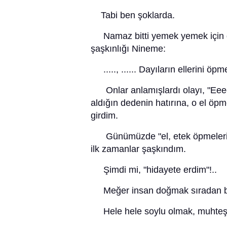
Tabi ben şoklarda.
Namaz bitti yemek yemek için do
şaşkınlığı Nineme:
....., ...... Dayıların ellerini ö
Onlar anlamışlardı olayı, "Eeee
aldığın dedenin hatırına, o el öpm
girdim.
Günümüzde "el, etek öpmeleri" g
ilk zamanlar şaşkındım.
Şimdi mi, "hidayete erdim"!..
Meğer insan doğmak sıradan bir
Hele hele soylu olmak, muhteşe