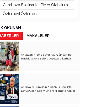
Cambaza Baktıranlar Piçler Olabilir mi
Özlemeyi Özlemek
Butlanınız da Şutlanınız da
K OKUNAN
Yaşananların Vebali Kim
HABERLER
MAKALELER
Siyasetin Kökleri Köklerin Siyaseti
Nereye CHP Nereye
Antalya’nın içme suyu kaynağından pet
Öf Öf de Öf Öf
bardak, alkol şişeleri, poşetler çıkartıldı
Birbirimizi Anlasak mı
Kapitalist Yaşam Tarzına İslami
Ekonomi
Antalya İş Dünyasının Gözü Bu Açılışta:
Mayıs’ta öldürüldük, Haziran’da direndik.
Davut Çetin Seçim Ofisini Hizmete Açıyor
İki Miras T.C ve CHP
Atanı Tanımak Gurur Verir