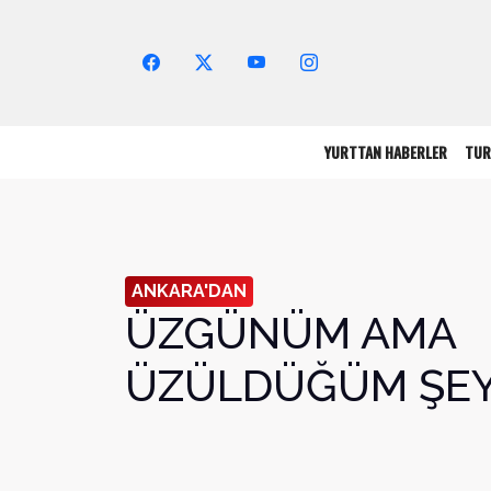
Arama Yap!
YURTTAN HABERLER
TUR
ANKARA'DAN
ÜZGÜNÜM AMA
ÜZÜLDÜĞÜM ŞEY