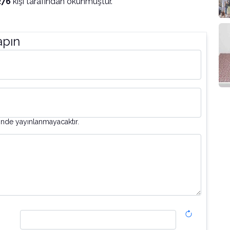
276
kişi tarafından okunmuştur.
apın
inde yayınlanmayacaktır.