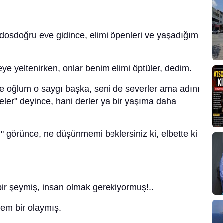
sdoğru eve gidince, elimi öpenleri ve yaşadığım
pmeye yeltenirken, onlar benim elimi öptüler, dedim.
 oğlum o saygı başka, seni de severler ama adını
eler" deyince, hani derler ya bir yaşıma daha
örünce, ne düşünmemi beklersiniz ki, elbette ki
 şeymiş, insan olmak gerekiyormuş!..
m bir olaymış.