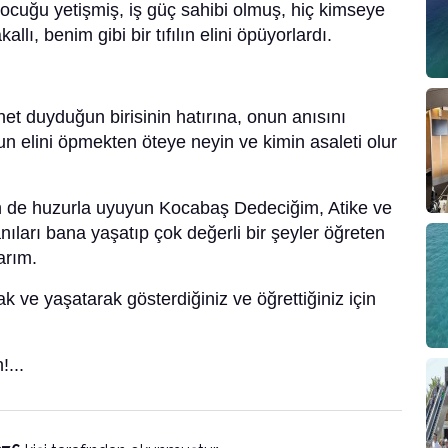
uğu yetişmiş, iş güç sahibi olmuş, hiç kimseye
lı, benim gibi bir tıfılın elini öpüyorlardı.
et duyduğun birisinin hatırına, onun anısını
n elini öpmekten öteye neyin ve kimin asaleti olur
in de huzurla uyuyun Kocabaş Dedeciğim, Atike ve
ıları bana yaşatıp çok değerli bir şeyler öğreten
larım.
 ve yaşatarak gösterdiğiniz ve öğrettiğiniz için
...