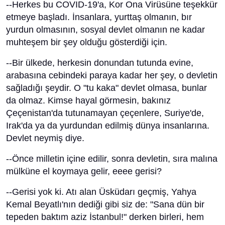
--Herkes bu COVID-19'a, Kor Ona Virüsüne teşekkür
etmeye başladı. İnsanlara, yurttaş olmanın, bır
yurdun olmasının, sosyal devlet olmanın ne kadar
muhteşem bir şey olduğu gösterdiği için.
--Bir ülkede, herkesin donundan tutunda evine,
arabasına cebindeki paraya kadar her şey, o devletin
sağladığı şeydir. O "tu kaka" devlet olmasa, bunlar
da olmaz. Kimse hayal görmesin, bakınız
Çeçenistan'da tutunamayan çeçenlere, Suriye'de,
Irak'da ya da yurdundan edilmiş dünya insanlarına.
Devlet neymiş diye.
--Önce milletin içine edilir, sonra devletin, sıra malına
mülküne el koymaya gelir, eeee gerisi?
--Gerisi yok ki. Atı alan Üsküdarı geçmiş, Yahya
Kemal Beyatlı'nın dediği gibi siz de: "Sana dün bir
tepeden baktım aziz İstanbul!" derken birleri, hem