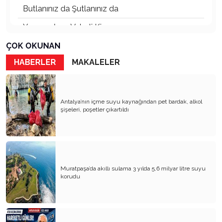
Butlanınız da Şutlanınız da
Yaşananların Vebali Kim
Siyasetin Kökleri Köklerin Siyaseti
ÇOK OKUNAN
HABERLER
MAKALELER
Nereye CHP Nereye
Öf Öf de Öf Öf
Birbirimizi Anlasak mı
Antalya’nın içme suyu kaynağından pet bardak, alkol
şişeleri, poşetler çıkartıldı
Kapitalist Yaşam Tarzına İslami Ekonomi
Mayıs’ta öldürüldük, Haziran’da direndik.
İki Miras T.C ve CHP
Muratpaşa’da akıllı sulama 3 yılda 5,6 milyar litre suyu
Atanı Tanımak Gurur Verir
korudu
Entel Entel İşletiliyoruz
Soysuzluk Nerede ve Nasıl Başlar