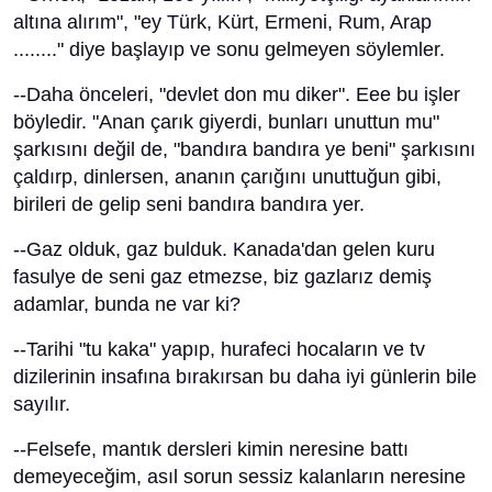
altına alırım", "ey Türk, Kürt, Ermeni, Rum, Arap
........" diye başlayıp ve sonu gelmeyen söylemler.
--Daha önceleri, "devlet don mu diker". Eee bu işler
böyledir. "Anan çarık giyerdi, bunları unuttun mu"
şarkısını değil de, "bandıra bandıra ye beni" şarkısını
çaldırp, dinlersen, ananın çarığını unuttuğun gibi,
birileri de gelip seni bandıra bandıra yer.
--Gaz olduk, gaz bulduk. Kanada'dan gelen kuru
fasulye de seni gaz etmezse, biz gazlarız demiş
adamlar, bunda ne var ki?
--Tarihi "tu kaka" yapıp, hurafeci hocaların ve tv
dizilerinin insafına bırakırsan bu daha iyi günlerin bile
sayılır.
--Felsefe, mantık dersleri kimin neresine battı
demeyeceğim, asıl sorun sessiz kalanların neresine