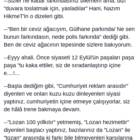
--Sizler ne kadar farkındasınız bilemem ama, bizi
"duvara toslatmak için, yasladılar" Hani, Nazım
HikmeT'in o dizeleri gibi.
--"Ben bir ceviz ağacıyım, Gülhane parkında/ Ne sen
bunun farkındasın, nede polis farkında" dediği gibi.
Ben de ceviz ağacının tepesinde sizlere bakıyorum.
--Eyyy ahali. Önce siyaseti 12 Eylül'ün paşaları paşa
paşa "tu kaka ettiler, siz de sıradanlaştırıp içine
e....!...
--Başta dediğim gibi, "Cumhuriyet reklam arasıdır"
diyenleri ve onları kuzu kuzu dinleyenleri siyasi
yaptınız, cumhuriyetin içine etmeye çalışıyorlar, siz
de hâlâ trene bakmaya devam.
--"Lozan 100 yıllkıtır" yetmemiş, "Lozan hezimettir"
diyenleri baştacı yaptınız, bazılarınız da "Lozan" ile
"tozan" arasında ki farkı bile bilmeyenleri karşılarına