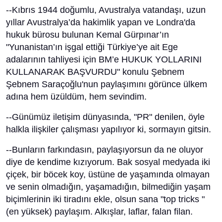
--Kıbrıs 1944 doğumlu, Avustralya vatandaşı, uzun
yıllar Avustralya’da hakimlik yapan ve Londra'da
hukuk bürosu bulunan Kemal Gürpınar’ın
"Yunanistan’ın işgal ettiği Türkiye’ye ait Ege
adalarının tahliyesi için BM’e HUKUK YOLLARINI
KULLANARAK BAŞVURDU" konulu Şebnem
Şebnem Saraçoğlu'nun paylaşımını görünce ülkem
adına hem üzüldüm, hem sevindim.
--Günümüz iletişim dünyasında, "PR" denilen, öyle
halkla ilişkiler çalışması yapılıyor ki, sormayın gitsin.
--Bunların farkındasın, paylaşıyorsun da ne oluyor
diye de kendime kızıyorum. Bak sosyal medyada iki
çiçek, bir böcek koy, üstüne de yaşamında olmayan
ve senin olmadığın, yaşamadığın, bilmediğin yaşam
biçimlerinin iki tiradını ekle, olsun sana "top tricks "
(en yüksek) paylaşım. Alkışlar, laflar, falan filan.