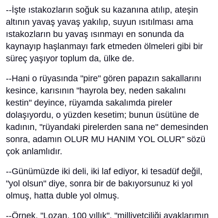
--İşte ıstakozların soğuk su kazanına atılıp, ateşin
altının yavaş yavaş yakılıp, suyun ısıtılması ama
ıstakozların bu yavaş ısınmayı en sonunda da
kaynayıp haşlanmayı fark etmeden ölmeleri gibi bir
süreç yaşıyor toplum da, ülke de.
--Hani o rüyasında "pire" gören papazın sakallarını
kesince, karısının "hayrola bey, neden sakalını
kestin" deyince, rüyamda sakalımda pireler
dolaşıyordu, o yüzden kesetim; bunun üsütüne de
kadının, "rüyandaki pirelerden sana ne" demesinden
sonra, adamın OLUR MU HANIM YOL OLUR" sözü
çok anlamlıdır.
--Günümüzde iki deli, iki laf ediyor, ki tesadüf değil,
"yol olsun" diye, sonra bir de bakıyorsunuz ki yol
olmuş, hatta duble yol olmuş.
--Örnek, "Lozan, 100 yıllık", "milliyetçiliği ayaklarımın