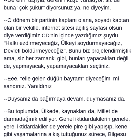
--Derenin taşıyla, derenin kuşu vuruluyor, siz de
buna "çok şükür" diyorsunuz ya, ne diyeyim.
--O dönem bir partinin kaptanı olana, soyadı kaptan
olan bir vekille, internet sitesi açılış sayfası olsun
diye verdiğimiz CD'nin içinde yazdığımız şuydu.
"Halkı ezdirmeyeceğiz, Ülkeyi soydurmayacağız,
Devleti böldürmeyeceğiz". Bunu biz projelendirmiştik
ama, siz her zamanki gibi, bunları yapacakları değil
de, yapmayacak, yapamayacakları seçtiniz.
--Eee, "elle gelen düğün bayram" diyeceğimi mi
sandınız. Yanıldınız
--Duysanız da bağırmaya devam, duymasanız da.
--Bu toplumda, Ülkede, kaynakları da, Millet de
darmadağınık ediliyor. Genel iktidardakilerin genele,
yerel iktidardakiler de yerele pire gibi yapışıp, kene
gibi yaşamalarına alkış tuttuğunuz sürece, Bilgesu