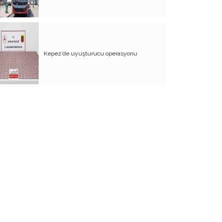
Türkiye Siyasetini Anlamak
Susması Gerekenler Konuşuyorsa!..
Falına Bakılan Ülkede Yaşamak
Kepez’de uyuşturucu operasyonu
Ey Ahali Kamu "Donu" Sana Yaptı
Kültürel Yozlaşma
Nereye Payidar Nereye
Ummak ve Bulmak
Ne Güzel Ya!...
Tarihler Tarihler Ah Ah!
Öyle Yoruldum ki!..
Hoş Geldin Kaos
Düşünme Farkı İle Farklı Düşünme!..