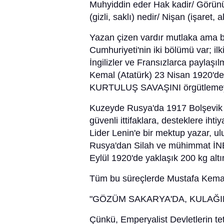
Muhyiddin eder Hak kadir/ Görünür
(gizli, saklı) nedir/ Nişan (işaret, 
Yazan çizen vardır mutlaka ama
Cumhuriyeti'nin iki bölümü var; ilk
İngilizler ve Fransızlarca paylaş
Kemal (Atatürk) 23 Nisan 1920'
KURTULUŞ SAVAŞINI örgütlemeye 
Kuzeyde Rusya'da 1917 Bolşevik D
güvenli ittifaklara, desteklere ih
Lider Lenin'e bir mektup yazar, ulu
Rusya'dan Silah ve mühimmat İNEB
Eylül 1920'de yaklaşık 200 kg altı
Tüm bu süreçlerde Mustafa Kemal'i
"GÖZÜM SAKARYA'DA, KULAĞI
Çünkü, Emperyalist Devletlerin te