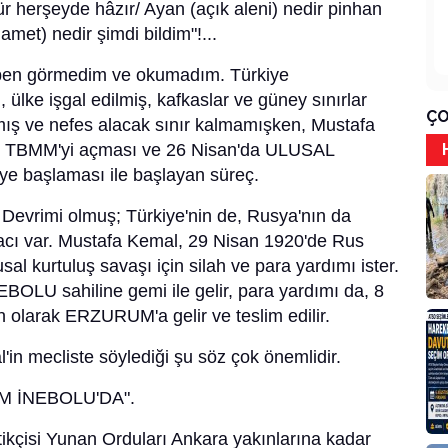
 herşeyde hâzır/ Ayan (açık aleni) nedir pinhan
alamet) nedir şimdi bildim"!...
 ben görmedim ve okumadım. Türkiye
i, ülke işgal edilmiş, kafkaslar ve güney sınırlar
ÇO
ılmış ve nefes alacak sınır kalmamışken, Mustafa
de TBMM'yi açması ve 26 Nisan'da ULUSAL
başlaması ile başlayan süreç.
evrimi olmuş; Türkiye'nin de, Rusya'nın da
tiyacı var. Mustafa Kemal, 29 Nisan 1920'de Rus
sal kurtuluş savaşı için silah ve para yardımı ister.
OLU sahiline gemi ile gelir, para yardımı da, 8
n olarak ERZURUM'a gelir ve teslim edilir.
n mecliste söylediği şu söz çok önemlidir.
M İNEBOLU'DA".
tikçisi Yunan Orduları Ankara yakınlarına kadar