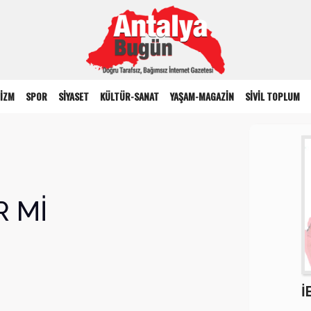
İZM
SPOR
SİYASET
KÜLTÜR-SANAT
YAŞAM-MAGAZİN
SİVİL TOPLUM
R Mİ
İ