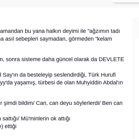
zamandan bu yana halkın deyimi ile "ağzımın tadı
ma asıl sebepleri saymadan, görmeden "kelam
im, sonra sisteme daha güncel olarak da DEVLETE
Say'ın da besteleyip seslendirdiği, Türk Hurufi
ı yy'da yaşamış, türbesi de olan Muhyiddin Abdal'ın
dir şimdi bildim/ Can, can deyu söylerlerdi/ Ben can
 sattığı/ Mü'minlerin ok attığı
 ettiği