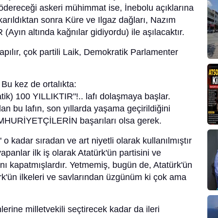
gödereceği askeri mühimmat ise, İnebolu açıklarına
karıldıktan sonra Küre ve Ilgaz dağları, Nazım
Ayın altında kağnılar gidiyordu) ile aşılacaktır.
apılır, çok partili Laik, Demokratik Parlamenter
 Bu kez de ortalıkta:
) 100 YILLIKTIR"!.. lafı dolaşmaya başlar.
an bu lafın, son yıllarda yaşama geçirildiğini
MHURİYETÇİLERİN başarıları olsa gerek.
o kadar sıradan ve art niyetli olarak kullanılmıştır
yapanlar ilk iş olarak Atatürk'ün partisini ve
nı kapatmışlardır. Yetmemiş, bugün de, Atatürk'ün
rk'ün ilkeleri ve savlarından üzgünüm ki çok ama
rine milletvekili seçtirecek kadar da ileri