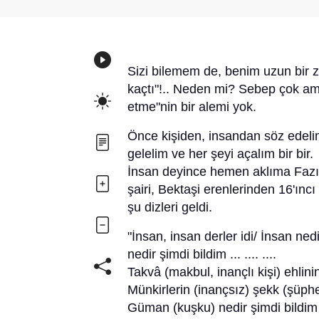
Sizi bilemem de, benim uzun bir 
kaçtı"!.. Neden mi? Sebep çok a
etme"nin bir alemi yok.
Önce kişiden, insandan söz edel
gelelim ve her şeyi açalım bir bir.
İnsan deyince hemen aklıma Fazıl 
şairi, Bektaşi erenlerinden 16'ınc
şu dizleri geldi.
"İnsan, insan derler idi/ İnsan ne
nedir şimdi bildim ... .... ....
Takvâ (makbul, inançlı kişi) ehlinin
Münkirlerin (inançsız) şekk (şüphe)
Güman (kuşku) nedir şimdi bildim