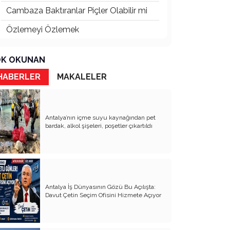
Cambaza Baktıranlar Piçler Olabilir mi
Özlemeyi Özlemek
Butlanınız da Şutlanınız da
K OKUNAN
Yaşananların Vebali Kim
HABERLER
MAKALELER
Siyasetin Kökleri Köklerin Siyaseti
Nereye CHP Nereye
Antalya’nın içme suyu kaynağından pet
Öf Öf de Öf Öf
bardak, alkol şişeleri, poşetler çıkartıldı
Birbirimizi Anlasak mı
Kapitalist Yaşam Tarzına İslami
Ekonomi
Antalya İş Dünyasının Gözü Bu Açılışta:
Mayıs’ta öldürüldük, Haziran’da direndik.
Davut Çetin Seçim Ofisini Hizmete Açıyor
İki Miras T.C ve CHP
Atanı Tanımak Gurur Verir