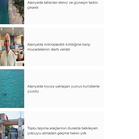
Alanya’da tatilciler deniz ve güneşin tadını
çıkardı
Bağrımızı Döve Döve Yine Andık
Hıdırellez’de 6 Mayıs Dileği
Zamanla Neler Nasıl Değişiyor - 3
Zamanla Neler Nasıl Değişiyor - 2
Alanya’da mikroplastik kirliliğine karşı
mücadelenin startı verildi
Zamanla Neler Nasıl Değişiyor - 1
Nereden Nereye 1 Mayıs
Yaşamımdaki Emel Doğramacı
Alanya’da kıyıya yaklaşan yunus turistlerle
Yaşamımda Emel Doğramacı
yüzdü
Yaşamım Tesadüfleri Sever mi?
23 Nisan'a Nasıl Geldik
Yaşanılan Bu Günlerin Tadı
Toplu taşıma araçlarının durakta bekleyen
yolcuyu almadan geçme hakkı yok
Sürü Psikolojisi