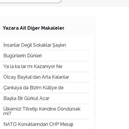
Yazara Ait Diğer Makaleler
İnsanlar Değil Sokaklar Şaşkın
Bugünlerin Dünleri
Ya la ka lar mı Kazanıyor Ne
Olcay Baykal'dan Arta Kalanlar
Çankaya da Bizim Külliye de
Başka Bir Gürkut Acar
Ülkemizi Titretip Kendine Döndürsek
mi?
NATO Konuklarından CHP Mesajı