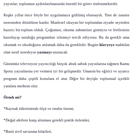
yayınlar; toplumun aydınlatılmasında önemli bir görev üstlenmektedir.
Keşke yıllar önce böyle bir uygulamaya gidilmiş olunsaydı. Yine de zararın
neresinden dönülürse kardır. Maalesef okuyan bir toplumdan ziyade seyreden
hazırcı bir toplum olduk. Çoğumuz; okuma zahmetine girmiyor ve birilerinin
hazırlayıp sunduğu programları izlemeyi tercih ediyoruz. Bu da gerekli ama
okumak ve okuduğunu anlamak daha da gereklidir. Bugün
klavyeye
mahkûm
olan nesil neredeyse
yazmayı
unutacak.
Günümüz televizyon yayıncılığı birçok abuk sabuk yayınlarına rağmen Kamu
Spotu yayınlarına yer vermesi iyi bir gelişmedir. Umarım bu eğitici ve uyarıcı
program daha çeşitli konulara el atar. Diğer bir deyişle toplumsal içerikli
yaralara merhem olur.
Örnek mi?
*Kaynak tüketiminde ölçü ve israfın önemi,
*Doğal afetlere karşı alınması gerekli pratik önlemler,
*Basit sivil savunma bilgileri,