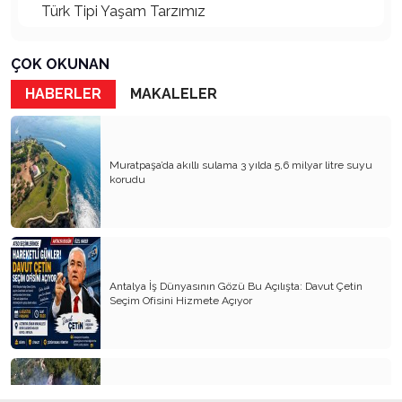
Türk Tipi Yaşam Tarzımız
Kader Diyemezsin Sen Kendin Ettin
ÇOK OKUNAN
Katil Ağaçlar
HABERLER
MAKALELER
Keşke Herkes Sevdiği ve İyi Bildiği İşi Yapsa
Veda Mektubum
Muratpaşa’da akıllı sulama 3 yılda 5,6 milyar litre suyu
Avm’ler Sinek Avlıyor
korudu
Hangi Gazetecilerin Günü?
Çok Para, Çok Bela
Geçen Yıldan Akılda Kalanlar
Antalya İş Dünyasının Gözü Bu Açılışta: Davut Çetin
Seçim Ofisini Hizmete Açıyor
Yeni Yıl Duam
Çağımızın Hastalığı Madde Bağımlılığı
Yürek Burkan İsyanlarım