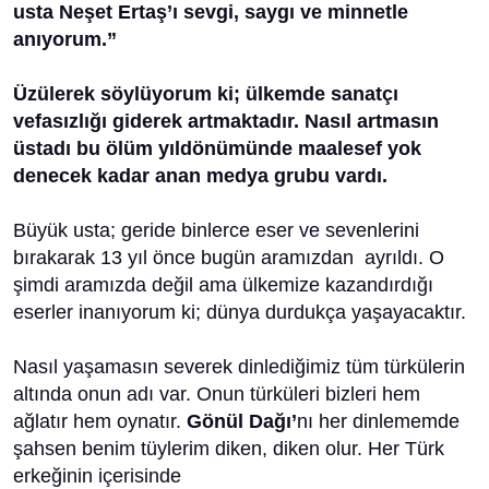
usta Neşet Ertaş’ı sevgi, saygı ve minnetle
anıyorum.”
Üzülerek söylüyorum ki; ülkemde sanatçı
vefasızlığı giderek artmaktadır. Nasıl artmasın
üstadı bu ölüm yıldönümünde maalesef yok
denecek kadar anan medya grubu vardı.
Büyük usta; geride binlerce eser ve sevenlerini
bırakarak 13 yıl önce bugün aramızdan ayrıldı. O
şimdi aramızda değil ama ülkemize kazandırdığı
eserler inanıyorum ki; dünya durdukça yaşayacaktır.
Nasıl yaşamasın severek dinlediğimiz tüm türkülerin
altında onun adı var. Onun türküleri bizleri hem
ağlatır hem oynatır.
Gönül Dağı’
nı her dinlememde
şahsen benim tüylerim diken, diken olur. Her Türk
erkeğinin içerisinde