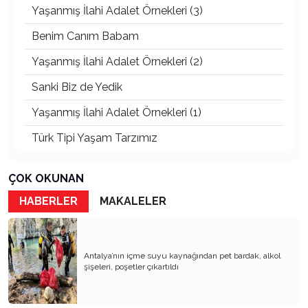
Yaşanmış İlahi Adalet Örnekleri (3)
Benim Canım Babam
Yaşanmış İlahi Adalet Örnekleri (2)
Sanki Biz de Yedik
Yaşanmış İlahi Adalet Örnekleri (1)
Türk Tipi Yaşam Tarzımız
Kader Diyemezsin Sen Kendin Ettin
ÇOK OKUNAN
Katil Ağaçlar
HABERLER
MAKALELER
Keşke Herkes Sevdiği ve İyi Bildiği İşi Yapsa
Veda Mektubum
Antalya’nın içme suyu kaynağından pet bardak, alkol
Avm’ler Sinek Avlıyor
şişeleri, poşetler çıkartıldı
Hangi Gazetecilerin Günü?