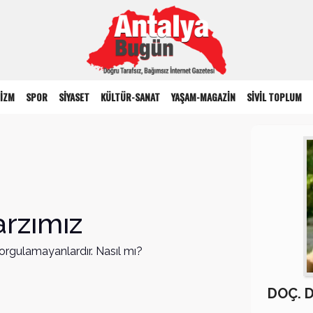
İZM
SPOR
SİYASET
KÜLTÜR-SANAT
YAŞAM-MAGAZİN
SİVİL TOPLUM
arzımız
rgulamayanlardır. Nasıl mı?
DOÇ. 