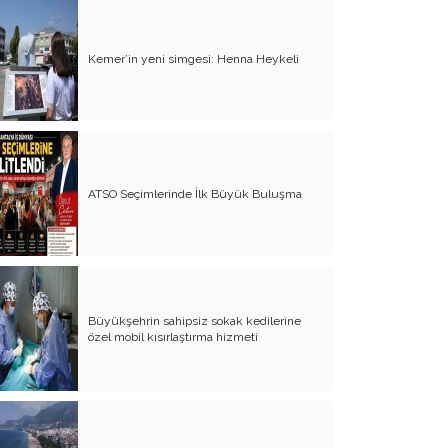
Organ Nakli ve Bağışı Hakkında
Görüşlerim
Kemer’in yeni simgesi: Henna Heykeli
Suyumuz Isınıyor Haberiniz Olsun!!
Sözde Kadın Hakları Günü
Engellilerimize Engel Olmayalım
ATSO Seçimlerinde İlk Büyük Buluşma
Öğretmenler Günü ve Eğitim
Sistemimiz
Kreşten Üniversiteye Tavsiyelerim
Binalar ve Zinalar
Büyükşehrin sahipsiz sokak kedilerine
Altın Takı Mağdurları
özel mobil kısırlaştırma hizmeti
Protokol
Modifiye Kadınlar
Evliliğin Anatomisi