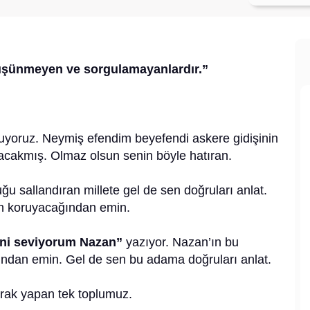
üşünmeyen ve sorgulamayanlardır.”
luyoruz. Neymiş efendim beyefendi askere gidişinin
rakacakmış. Olmaz olsun senin böyle hatıran.
u sallandıran millete gel de sen doğruları anlat.
n koruyacağından emin.
ni seviyorum Nazan”
yazıyor. Nazan’ın bu
ğından emin. Gel de sen bu adama doğruları anlat.
yarak yapan tek toplumuz.