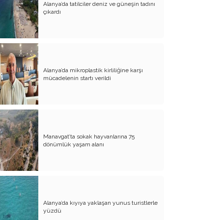
Alanya’da tatilciler deniz ve güneşin tadını
Diyanet İşleri Hallet Şu İşleri
çıkardı
Mezarcı Hikmet’in Yürek Burkan Hayat
Hikayesi
Neşet Ertaş’ın Anısına
Alanya’da mikroplastik kirliliğine karşı
Canım Yurdum İnsanları - 1
mücadelenin startı verildi
Bu Yazım Sözde Değil Özde
Müslüman Olan Ülkeler İçindir!!
Aileme Duyduğum Özlem
Kırtasiye Vurgunu
Manavgat’ta sokak hayvanlarına 75
dönümlük yaşam alanı
Dijital Çağın Çocukları
Sıcak, Sıcak Çok Sıcak !!
FİKRET OTYAM’IN ANISINA
Alanya’da kıyıya yaklaşan yunus turistlerle
BİZDE KAÇ ROWAN VAR ACABA?
yüzdü