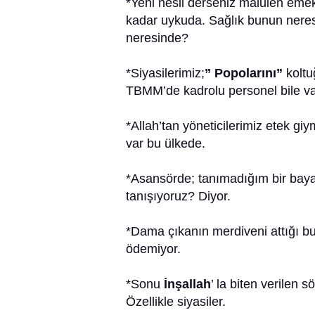
*Yeni nesil derseniz malulen emek
kadar uykuda. Sağlık bunun nere
neresinde?
*Siyasilerimiz;
” Popolarını”
koltu
TBMM’de kadrolu personel bile va
*Allah’tan yöneticilerimiz etek g
var bu ülkede.
*Asansörde; tanımadığım bir bay
tanışıyoruz? Diyor.
*Dama çıkanın merdiveni attığı b
ödemiyor.
*Sonu
İnşallah
’ la biten verilen 
Özellikle siyasiler.