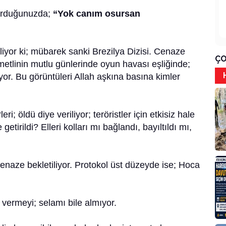
sorduğunuzda;
“Yok canım osursan
iliyor ki; mübarek sanki Brezilya Dizisi. Cenaze
ÇO
tlinin mutlu günlerinde oyun havası eşliğinde;
yor. Bu görüntüleri Allah aşkına basına kimler
ri; öldü diye veriliyor; teröristler için etkisiz hale
e getirildi? Elleri kolları mı bağlandı, bayıltıldı mı,
cenaze bekletiliyor. Protokol üst düzeyde ise; Hoca
 vermeyi; selamı bile almıyor.