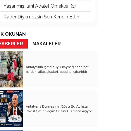
Yaşanmış İlahi Adalet Örnekleri (1)
Kader Diyemezsin Sen Kendin Ettin
Katil Ağaçlar
K OKUNAN
Keşke Herkes Sevdiği ve İyi Bildiği İşi
Yapsa
HABERLER
MAKALELER
Veda Mektubum
Avm’ler Sinek Avlıyor
Antalya’nın içme suyu kaynağından pet
bardak, alkol şişeleri, poşetler çıkartıldı
Hangi Gazetecilerin Günü?
Çok Para, Çok Bela
Geçen Yıldan Akılda Kalanlar
Antalya İş Dünyasının Gözü Bu Açılışta:
Yeni Yıl Duam
Davut Çetin Seçim Ofisini Hizmete Açıyor
Çağımızın Hastalığı Madde Bağımlılığı
Yürek Burkan İsyanlarım