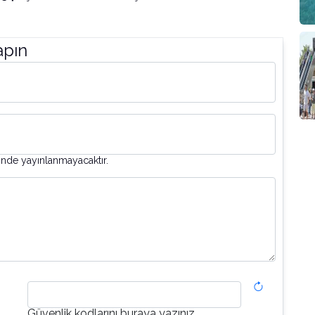
apın
inde yayınlanmayacaktır.
Güvenlik kodlarını buraya yazınız