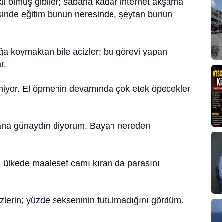
li olmuş gibiler; sabaha kadar internet akşama
sinde eğitim bunun neresinde, şeytan bunun
ğa koymaktan bile acizler; bu görevi yapan
r.
iymiyor. El öpmenin devamında çok etek öpecekler
ana günaydın diyorum. Bayan nereden
u ülkede maalesef camı kıran da parasını
sözlerin; yüzde sekseninin tutulmadığını gördüm.