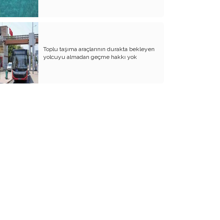
SANA NE!!
KADIN CİNAYETLERİNE FARKLI BİR
BAKIŞ
Toplu taşıma araçlarının durakta bekleyen
SUYUMUZ ISINIYOR
yolcuyu almadan geçme hakkı yok
ARKANA MUKAYYET OLACAKSIN
AKRABANIZ DAHİ OLSA ŞU TİP
İNSANLARIN NE EVİNE GİDİN, NE DE
EVİNİZE ALIN
RENKLİ KÖY
PAPA PAPA’YI SORGULAR MI?
GÜNÜMÜZ KAHPE SAVAŞLARI
ADI KURBAN BAYRAMI
GÜVEN DUYMADIKLARIM
ANNEM TERZİ DİLBER